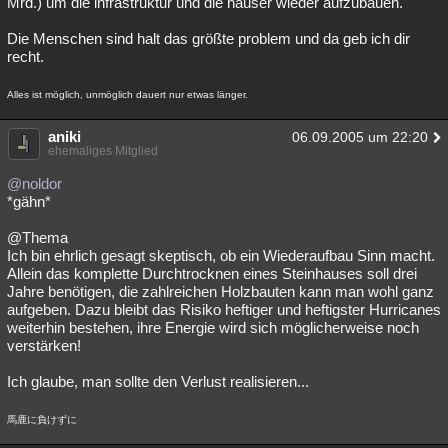
Mrd.) um die infrastruktur und die häuser wieder aufzubauen.
Die Menschen sind halt das größte problem und da geb ich dir
recht.
Alles ist möglich, unmöglich dauert nur etwas länger.
aniki
06.09.2005 um 22:20
ehemaliges Mitglied
@noldor
*gähn*
@Thema
Ich bin ehrlich gesagt skeptisch, ob ein Wiederaufbau Sinn macht.
Allein das komplette Durchtrocknen eines Steinhauses soll drei
Jahre benötigen, die zahlreichen Holzbauten kann man wohl ganz
aufgeben. Dazu bleibt das Risiko heftiger und heftigster Hurricanes
weiterhin bestehen, ihre Energie wird sich möglicherweise noch
verstärken!
Ich glaube, man sollte den Verlust realisieren...
馬鹿に負けずに