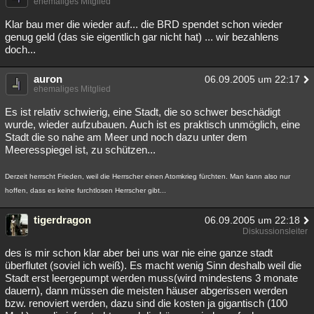
ehemaliges Mitglied
Klar bau mer die wieder auf... die BRD spendet schon wieder
genug geld (das sie eigentlich gar nicht hat) ... wir bezahlens
doch...
auron
06.09.2005 um 22:17
ehemaliges Mitglied
Es ist relativ schwierig, eine Stadt, die so schwer beschädigt
wurde, wieder aufzubauen. Auch ist es praktisch unmöglich, eine
Stadt die so nahe am Meer und noch dazu unter dem
Meeresspiegel ist, zu schützen...
Derzeit herrscht Frieden, weil die Herrscher einen Atomkrieg fürchten. Man kann also nur
hoffen, dass es keine furchtlosen Herrscher gibt...
tigerdragon
06.09.2005 um 22:18
Diskussionsleiter
des is mir schon klar aber bei uns war nie eine ganze stadt
überflutet (soviel ich weiß). Es macht wenig Sinn deshalb weil die
Stadt erst leergepumpt werden muss(wird mindestens 3 monate
dauern), dann müssen die meisten häuser abgerissen werden
bzw. renoviert werden, dazu sind die kosten ja gigantisch (100