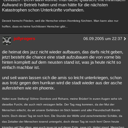
Aufwand in Betrieb halten und man hätte für die nächsten
Katastrophen schon Unterkünfte vorhanden.
Derzeit herrscht Frieden, weil die Herrscher einen Atomkrieg fürchten. Man kann also nur
hoffen, dass es keine furchtlosen Herrscher gibt...
jollyrogers
06.09.2005 um 22:37
die heimat des jazz nicht wieder aufbauen, das darfs nicht geben,
jetzt besteht die chance eine stadt aufzubauen die von vorne bis
hinten komplett auf dem neusten stand ist, was ja heute nicht so
einfach machbar ist.
und seit wann lassen sich die amis so leicht unterkriegen, schon
aus trotz gegen den hurrikan wird die stadt wieder aus der asche
auferstehen wie ein phoenix.
Haltet eure Stellung! Söhne Gondors und Rohans, meine Brüder! In euren Augen sehe ich
dieselbe Furcht, die auch mich verzagen ließe. Der Tag mag kommen, da der Mut der
Menschen erlischt, da wir unsere Gefährten im Stich lassen und aller Freundschaft Bande
bricht. Doch dieser Tag ist noch fern. Die Stunde der Wölfe und zerschmetterter Schilde, da
das Zeitalter der Menschen tosend untergeht, doch dieser Tag ist noch fern! Denn heute
kämpfen wir! Bei allem, was euch teuer ist auf dieser Erde, sage ich: Haltet stand, Menschen