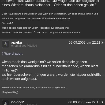
so etwas nicht wieder passiert... Die Frage nach der Möglichkeit
eines Wiederaufbaus bleibt aber... Oder ist das schon geklärt?
Besucht
Teilgenommen
Alle
Neue
Geschlossen
Gebt Rauschtrank dem Mutlosen und Wein den Verbitterten. Ein solcher mag trinken und
Lesenswert
Schlüsselwörter
seine Armut vergessen und an seine Mühsal nicht mehr denken.
Stay rude!
Wenn et sein muss sing ich übern Pisspott!!!! (Lokalmatadore)
In stillem Gedenken an Busch´n und Otze... Möget ihr in Frieden ruhen!!!
apaika
06.09.2005 um 22:11
ehemaliges Mitglied
@tigerdragon
:
wieso mach das wenig sinn? wo sollen denn die ganzen
menschen hin (immerhin sind es hunderttausende, wennn nicht
millionen)?
als hier überschwemmungen waren, wurden die häuser schließlich
auch wieder aufgebaut.
Wirklichkeit ist nicht selten das, was Pfähle für Vampire sind!
(Stephen King)
noldor2
06.09.2005 um 22:15