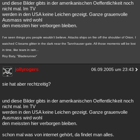
und diese Bilder gibts in der amerikanischen Oeffentlichkeit noch
nicht mal. Im TV
werden in den USA keine Leichen gezeigt. Ganze grauenvolle
Ausmass wird wohl
den meissten hier verborgen bleiben.
I've seen things you people wouldn't believe. Attacks ships on fire off the shoulder of Orion. I
watched C-beams glitter in the dark near the Tannhauser gate. All those moments will be lost
in time, like tears in rain...
Roy Baty, "Bladerunner"
jollyrogers
06.09.2005 um 23:43
sie hat aber rechtzeitig?
und diese Bilder gibts in der amerikanischen Oeffentlichkeit noch
nicht mal. Im TV
werden in den USA keine Leichen gezeigt. Ganze grauenvolle
Ausmass wird wohl
den meissten hier verborgen bleiben.
schon mal was von internet gehört, da findet man alles.