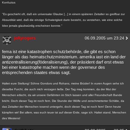
Konfuzius
"Es geschieht oft, daß ein universaler Glaube [...] in einem späteren Zeitalter so greifbar zur
Absurdität wird, daß die einzige Schwierigkeit darin besteht, zu verstehen, wie eine solche
Idee jemals glaubwürdig erscheinen konnte."
jollyrogers
06.09.2005 um 23:24
fema ist eine katastrophen schutzbehörde, die gibt es schon
länger als das heimatschutzministerium. amerika iast ein land der
antizentrallisierung(föderalisierung), der präsident darf erst etwas
bei einer katastrophe machen wenn der governeur des
entsprechenden staates etwas sagt.
Haltet eure Stellung! Söhne Gondors und Rohans, meine Brüder! In euren Augen sehe ich
dieselbe Furcht, die auch mich verzagen ließe. Der Tag mag kommen, da der Mut der
Menschen erlischt, da wir unsere Gefährten im Stich lassen und aller Freundschaft Bande
bricht. Doch dieser Tag ist noch fern. Die Stunde der Wölfe und zerschmetterter Schilde, da
das Zeitalter der Menschen tosend untergeht, doch dieser Tag ist noch fern! Denn heute
kämpfen wir! Bei allem, was euch teuer ist auf dieser Erde, sage ich: Haltet stand, Menschen
des Westens!