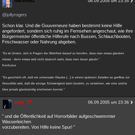
darthhotz
06.09.2005 um 23:35
@jollyrogers
Schon klar. Und die Gouverneure haben bestimmt keine Hilfe
angefordert, sondern sich ruhig im Fernsehen angeschaut, wie ihre
Bürgermeister öffentliche Hilferufe nach Bussen, Schlauchbooten,
Frischwasser oder Nahrung abgeben.
"Es ist Unsinn, sich in Fragen der Wahrheit darauf zu berufen, dass man etwas glauben
müsse - denn etwas wird nicht dadurch wahr, dass man daran glaubt."
Konfuzius
"Es geschieht oft, daß ein universaler Glaube [...] in einem späteren Zeitalter so greifbar zur
Absurdität wird, daß die einzige Schwierigkeit darin besteht, zu verstehen, wie eine solche
Idee jemals glaubwürdig erscheinen konnte."
case_77
06.09.2005 um 23:36
" und die Öffentlichkeit auf Horrorbilder aufgeschwemmter
Wasserleichen
vorzubereiten. Von Hilfe keine Spur! "