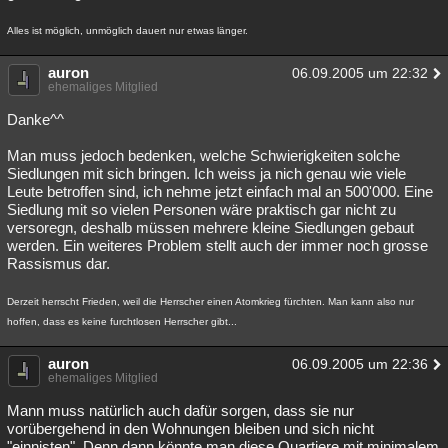
Alles ist möglich, unmöglich dauert nur etwas länger.
auron
06.09.2005 um 22:32
ehemaliges Mitglied
Danke^^
Man muss jedoch bedenken, welche Schwierigkeiten solche
Siedlungen mit sich bringen. Ich weiss ja nich genau wie viele
Leute betroffen sind, ich nehme jetzt einfach mal an 500'000. Eine
Siedlung mit so vielen Personen wäre praktisch gar nicht zu
versoregn, deshalb müssen mehrere kleine Siedlungen gebaut
werden. Ein weiteres Problem stellt auch der immer noch grosse
Rassismus dar.
Derzeit herrscht Frieden, weil die Herrscher einen Atomkrieg fürchten. Man kann also nur
hoffen, dass es keine furchtlosen Herrscher gibt...
auron
06.09.2005 um 22:36
ehemaliges Mitglied
Mann muss natürlich auch dafür sorgen, dass sie nur
vorübergehend in den Wohnungen bleiben und sich nicht
"einnisten". Denn dann könnte man diese Quartiere mit minimalem