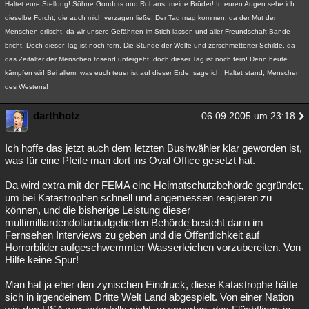
Haltet eure Stellung! Söhne Gondors und Rohans, meine Brüder! In euren Augen sehe ich
dieselbe Furcht, die auch mich verzagen ließe. Der Tag mag kommen, da der Mut der
Menschen erlischt, da wir unsere Gefährten im Stich lassen und aller Freundschaft Bande
bricht. Doch dieser Tag ist noch fern. Die Stunde der Wölfe und zerschmetterter Schilde, da
das Zeitalter der Menschen tosend untergeht, doch dieser Tag ist noch fern! Denn heute
kämpfen wir! Bei allem, was euch teuer ist auf dieser Erde, sage ich: Haltet stand, Menschen
des Westens!
darthhotz
06.09.2005 um 23:18
Ich hoffe das jetzt auch dem letzten Bushwähler klar geworden ist,
was für eine Pfeife man dort ins Oval Office gesetzt hat.
Da wird extra mit der FEMA eine Heimatschutzbehörde gegründet,
um bei Katastrophen schnell und angemessen reagieren zu
können, und die bisherige Leistung dieser
multimilliardendollarbudgetierten Behörde besteht darin im
Fernsehen Interviews zu geben und die Öffentlichkeit auf
Horrorbilder aufgeschwemmter Wasserleichen vorzubereiten. Von
Hilfe keine Spur!
Man hat ja eher den zynischen Eindruck, diese Katastrophe hätte
sich in irgendeinem Dritte Welt Land abgespielt. Von einer Nation