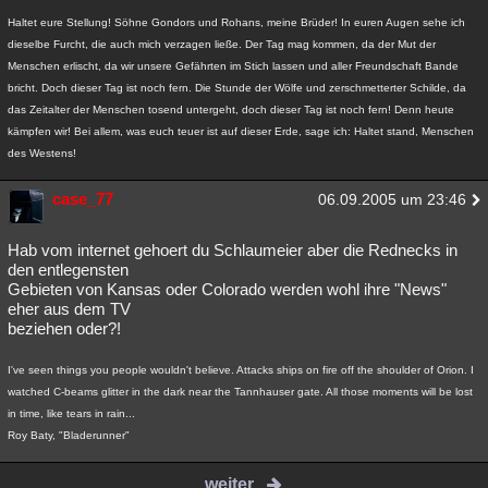
Haltet eure Stellung! Söhne Gondors und Rohans, meine Brüder! In euren Augen sehe ich
dieselbe Furcht, die auch mich verzagen ließe. Der Tag mag kommen, da der Mut der
Menschen erlischt, da wir unsere Gefährten im Stich lassen und aller Freundschaft Bande
bricht. Doch dieser Tag ist noch fern. Die Stunde der Wölfe und zerschmetterter Schilde, da
das Zeitalter der Menschen tosend untergeht, doch dieser Tag ist noch fern! Denn heute
kämpfen wir! Bei allem, was euch teuer ist auf dieser Erde, sage ich: Haltet stand, Menschen
des Westens!
case_77
06.09.2005 um 23:46
Hab vom internet gehoert du Schlaumeier aber die Rednecks in
den entlegensten
Gebieten von Kansas oder Colorado werden wohl ihre "News"
eher aus dem TV
beziehen oder?!
I've seen things you people wouldn't believe. Attacks ships on fire off the shoulder of Orion. I
watched C-beams glitter in the dark near the Tannhauser gate. All those moments will be lost
in time, like tears in rain...
Roy Baty, "Bladerunner"
weiter