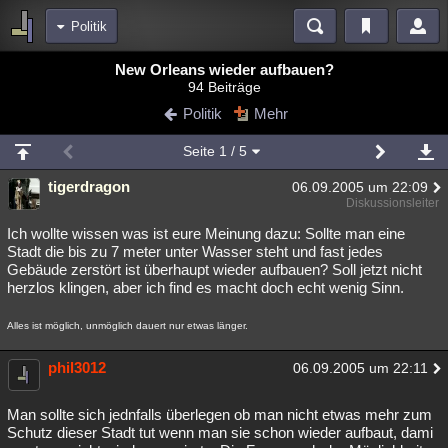
Politik
Bereiche
New Orleans wieder aufbauen?
94 Beiträge
Echtzeit
Diskussionen
Blogs
Videos
Statistiken
Politik
Mehr
Chat
Wiki
Neuigkeiten
2
Seite
1
/ 5
meine Rubriken
tigerdragon
06.09.2005 um 22:09
Menschen
Wissenschaft
Politik
Mystery
Kriminalfälle
Diskussionsleiter
Spiritualität
Verschwörungen
Technologie
Ufologie
Ich wollte wissen was ist eure Meinung dazu: Sollte man eine
Stadt die bis zu 7 meter unter Wasser steht und fast jedes
Gebäude zerstört ist überhaupt wieder aufbauen? Soll jetzt nicht
Natur
Umfragen
Unterhaltung
herzlos klingen, aber ich find es macht doch echt wenig Sinn.
weitere Rubriken
Alles ist möglich, unmöglich dauert nur etwas länger.
Philosophie
Träume
Orte
Esoterik
Literatur
phil3012
06.09.2005 um 22:11
Astronomie
Helpdesk
Gruppen
Gaming
Filme
Musik
Clash
Verbesserungen
Allmystery
English
Man sollte sich jednfalls überlegen ob man nicht etwas mehr zum
Schutz dieser Stadt tut wenn man sie schon wieder aufbaut, dami
Übersichten