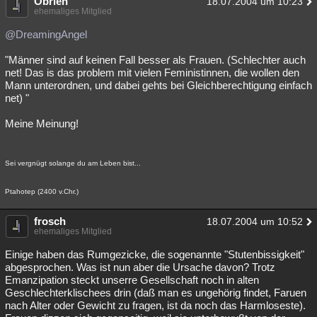
Obrien
18.07.2004 um 10:23
ehemaliges Mitglied
@DreamingAngel
"Männer sind auf keinen Fall besser als Frauen. (Schlechter auch
net! Das is das problem mit vielen Feministinnen, die wollen den
Mann unterordnen, und dabei gehts bei Gleichberechtigung einfach
net) "
Meine Meinung!
Sei vergnügt solange du am Leben bist...
Ptahotep (2400 v.Chr.)
frosch
18.07.2004 um 10:52
ehemaliges Mitglied
Einige haben das Rumgezicke, die sogenannte "Stutenbissigkeit"
abgesprochen. Was ist nun aber die Ursache davon? Trotz
Emanzipation steckt unserre Gesellschaft noch in alten
Geschlechterklischees drin (daß man es ungehörig findet, Faruen
nach Alter oder Gewicht zu fragen, ist da noch das Harmloseste).