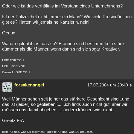
Oder wie ist das verhältnis im Vorstand eines Unternehmens?
Besucht
Teilgenommen
Alle
Neue
Geschlossen
Ist der Polizeichef nicht immer ein Mann? Wie viele Presindäntinen
Lesenswert
Schlüsselwörter
gibt es? Hatten wir jemals ne Kanzlerin, nein!
Genug.
Warum galubt ihr ist das so? Fraunen sind bestimmt kein stück
dümmer als die Männer, wenn dann sind sie sogar Kreativer.
I DIE FOR YOU
I KILL FOR YOU
Cause I LOVE YOU
forsakenangel
17.07.2004 um 20:40
Weil Männer schon seit je her das stärkere Geschlecht sind...und
das ist (leider) so geblieben!.......ich finds auch nicht gut, aber wir
müssen uns damit abgeben......ändern können wirs nicht.
Greetz F-A
Bete für das, was Du möchtest - arbeite für das, was Du brauchst.