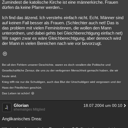
Zumindest die katolische Kirche ist eine männerkirche. Frauen
dürfen da keine Pfarrer werden...
Ich find das ätzend. Ich verstehs einfach nicht. Echt. Männer sind
auf keinen Fall besser als Frauen. (Schlechter auch net! Das is
das problem mit vielen Feministinnen, die wollen den Mann
unterordnen, und dabei gehts bei Gleichberechtigung einfach net)
Wir sagen zwar es wäre Gleichberechtigung, aber dennoch wird
der Mann in vielen Bereichen nach wie vor bevorzugt.
Bei all den Fehlern unserer Geschichte, waren es doch vorallem die Politische und
Gesellschaftliche Zensur, die uns zu der verlogenen Menschheit gemacht haben, die wir
heute sind.
Krieg trifft nie nur die Schuldigen, auch das Blut der Unschuldigen wird vergossen und der
Hass der Friedlichen geschürt.
Das Leben ist schön!
Glorian
18.07.2004 um 00:10
ehemaliges Mitglied
Anglikanisches Drea: