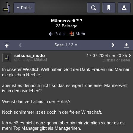
Politik
Bereiche
Männerwelt?!?
23 Beiträge
Echtzeit
Diskussionen
Blogs
Videos
Statistiken
Politik
Mehr
Chat
Wiki
Neuigkeiten
Seite
1
/ 2
meine Rubriken
setsuna_mudo
17.07.2004 um 20:35
Menschen
Wissenschaft
Politik
Mystery
Kriminalfälle
ehemaliges Mitglied
Diskussionsleiter
Spiritualität
Verschwörungen
Technologie
Ufologie
In unserer Westlich Welt haben Gott sei Dank Frauen und Männer
die gleichen Rechte,
Natur
Umfragen
Unterhaltung
aber ist es dennoch nicht so das es eigentliche eine "Männerwelt"
weitere Rubriken
ist in dem wir leben?
Philosophie
Träume
Orte
Esoterik
Literatur
Wie ist das verhältnis in der Politik?
Astronomie
Helpdesk
Gruppen
Gaming
Filme
Noch schlimmer ist es doch in der freien Wirtschaft.
Musik
Clash
Verbesserungen
Allmystery
English
Ich weiß es nicht ganz genau aber bin mir ziemlich sicher ds es
mehr Top Manager gibt als Managerinen.
Übersichten