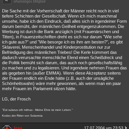
ehemaliges Mitglied
Die Sache mit der Vorherrschaft der Männer reicht noch in viel
tiefere Schichten der Gesellschaft. Wenn ich mich manchmal
umsehe, habe ich den Eindruck, daß alles sich in irgendeiner Form
darum bemüht, der männlichen Geilheit entgegenzukommen. Die
Werbung ist durch die Bank anzüglich (mit Frauenärschen und
Titten), in Frauenzeitschriften dreht es sich nur darum "Wie sehe
ich gute aus?" und "Wie besorge ich es ihm am besten?", es gibt
Sklaverei, Menschenhandel und Kinderprostitution nur zur
Befriedigung des männlichen Triebes! Die Kerle kümmert das
dadurch verursachte menschliche Elend einen Scheißdreck und
die Politik bemüht sich darum, das auch noch gesellschaftsfähig
zu machen und zu legalisieren. Und irgendwie nehmen Frauen das
als gegeben hin (außer EMMA). Wenn diese Akzeptanz seitens
der Frauen endlich ein Ende hätte (z.B. auch der unsägliche
Schönheitswahn) wäre mehr gewonnen, als wenn man ein paar
mehr Frauen im Parlament sitzen hätte.
LG, der Frosch
"Est sularus oth mithas - Meine Ehre ist mein Leben."
Kodex der Ritter von Solamnia
lexa
17.07.2004 um 23:53