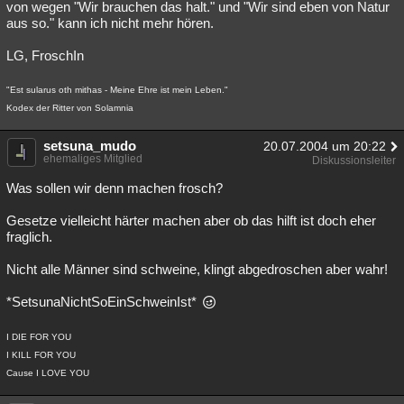
von wegen "Wir brauchen das halt." und "Wir sind eben von Natur
aus so." kann ich nicht mehr hören.
LG, FroschIn
"Est sularus oth mithas - Meine Ehre ist mein Leben."
Kodex der Ritter von Solamnia
setsuna_mudo
20.07.2004 um 20:22
ehemaliges Mitglied
Diskussionsleiter
Was sollen wir denn machen frosch?
Gesetze vielleicht härter machen aber ob das hilft ist doch eher
fraglich.
Nicht alle Männer sind schweine, klingt abgedroschen aber wahr!
*SetsunaNichtSoEinSchweinIst*
I DIE FOR YOU
I KILL FOR YOU
Cause I LOVE YOU