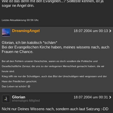
Wie ist das denn mit den Evangelen...? Sollteste kennen, ist ja
sogar ne Angel drin.
Letzte Aktualisierung 00:56 Uhr.
DreamingAngel
18.07.2004 um 00:13
Glorian, ich bin katolisch *schäm*
Bei der Evangelischen Kirche haben, meines wissens nach, auch
Frauen ne Chance.
Bei all den Fehlern unserer Geschichte, waren es doch vorallem die Politische und
Gesellschaftliche Zensur, die uns zu der verlogenen Menschheit gemacht haben, die wir
heute sind.
Krieg trifft nie nur die Schuldigen, auch das Blut der Unschuldigen wird vergossen und der
Hass der Friedlichen geschürt.
Das Leben ist schön!
Glorian
18.07.2004 um 00:31
ehemaliges Mitglied
Nicht nur Deines Wissens nach, sondern auch laut Satzung :-DD