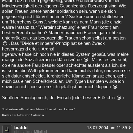
Frauen dizzen sich gegenseitig, weil sie unterbewußt von der
Minderwertigkeit des eigenen Geschlechtes überzeugt sind. Wie
sollen Frauen untereinander solidarisch sein, wenn sie sich
gegenseitig nicht für voll nehmen? Sie konkurrieren stattdessen
um "Herrchens Gunst", welche kann es dem Mann (die einzig
wahre Instanz zur "Werteinschätzung" einer Frau *kotz*) am
besten Recht machen? Männer brauchen Frauen gar nicht zu
unterdrücken, das besorgen die Frauen schon selbst am besten
. Das "Divide et impera"-Prinzip hat seinen Zweck
hervorragend erfüllt. Arghs!
Irgendwie habe ich noch nie in dieses System gepaßt, was meine
mangelnde Sozialisierung erklären würde
. Mir ist es wurscht,
ob eine andere Faru besser oder schlechter aussieht als ich, sie
ist so auf die Welt gekommen und kann nichts dafür, und wenn sie
sich dafür entscheidet, fürchterliche Klamotten anzuziehen, geht
mich das einen Scheißdreck an. Um Typen kämpfen würde ich
sowieso nicht, die sollen sich gefälligst um mich kloppen
.
Schönen Sonntag noch, der Frosch (oder besser Fröschin
)
"Est sularus oth mithas - Meine Ehre ist mein Leben."
Kodex der Ritter von Solamnia
buddel
18.07.2004 um 11:39
ehemaliges Mitglied