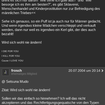
dreht es sich nur darum "Wie sehe ich gute aus?" und "Wie
besorge ich es ihm am besten?", es gibt Sklaverei,
Menschenhandel und Kinderprostitution nur zur Befriedigung des
männlichen Triebes<<
Sehe ich genauso, so ein Puff ist ja auch nur für Männer gedacht.
Und wenn irgendwo kleine Mädchen verschleppt und verkauft
werden, dann nur weil es irgendwo ein Kerl gibt, der dies auch
bezahlt!
Wird sich wohl nie ändern!
I DIE FOR YOU
I KILL FOR YOU
Cause I LOVE YOU
frosch
20.07.2004 um 20:14
ehemaliges Mitglied
@ Setsuna Mudo
Zitat: Wird sich wohl nie ändern!
Sollen wir das einfach so hinnehmen? Ich will das nicht
akzeptieren und das Rechtfertigungsgequatsche von den Typen