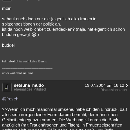
moin
schaut euch doch nur die (eigentlich alle) frauen in
spitzenpositionen der politik an.
ist da noch weiblichkeit zu entdecken? (naja, hat eigentlich schon
buddha gesagt
)
buddel
kein alkohol ist auch keine lösung
_____________________________
unter vorbehalt neutral
setsuna_mudo
19.07.2004 um 18:12
ehemaliges Mitglied
Diskussionsleiter
@frosch
>>Wenn ich mich manchmal umsehe, habe ich den Eindruck, daß
alles sich in irgendeiner Form darum bemüht, der männlichen
Geilheit entgegenzukommen. Die Werbung ist durch die Bank
anzüglich (mit Frauenärschen und Titten), in Frauenzeitschriften