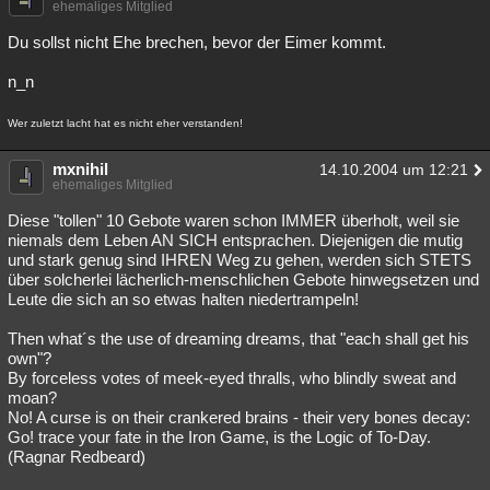
ehemaliges Mitglied
Du sollst nicht Ehe brechen, bevor der Eimer kommt.
n_n
Wer zuletzt lacht hat es nicht eher verstanden!
mxnihil
14.10.2004 um 12:21
ehemaliges Mitglied
Diese "tollen" 10 Gebote waren schon IMMER überholt, weil sie
niemals dem Leben AN SICH entsprachen. Diejenigen die mutig
und stark genug sind IHREN Weg zu gehen, werden sich STETS
über solcherlei lächerlich-menschlichen Gebote hinwegsetzen und
Leute die sich an so etwas halten niedertrampeln!
Then what´s the use of dreaming dreams, that "each shall get his
own"?
By forceless votes of meek-eyed thralls, who blindly sweat and
moan?
No! A curse is on their crankered brains - their very bones decay:
Go! trace your fate in the Iron Game, is the Logic of To-Day.
(Ragnar Redbeard)