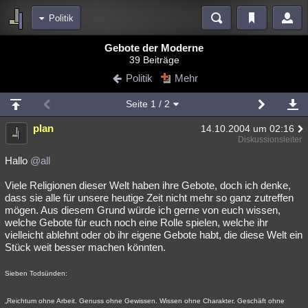
Politik
Bereiche
Gebote der Moderne
39 Beiträge
Echtzeit
Diskussionen
Blogs
Videos
Statistiken
Politik
Mehr
Chat
Wiki
Neuigkeiten
2
Seite
1
/ 2
meine Rubriken
plan
14.10.2004 um 02:16
Menschen
Wissenschaft
Politik
Mystery
Kriminalfälle
Diskussionsleiter
Spiritualität
Verschwörungen
Technologie
Ufologie
Hallo
@all
Viele Religionen dieser Welt haben ihre Gebote, doch ich denke,
Natur
Umfragen
Unterhaltung
dass sie alle für unsere heutige Zeit nicht mehr so ganz zutreffen
weitere Rubriken
mögen. Aus diesem Grund würde ich gerne von euch wissen,
welche Gebote für euch noch eine Rolle spielen, welche ihr
Philosophie
Träume
Orte
Esoterik
Literatur
vielleicht ablehnt oder ob ihr eigene Gebote habt, die diese Welt ein
Stück weit besser machen könnten.
Astronomie
Helpdesk
Gruppen
Gaming
Filme
Sieben Todsünden:
Musik
Clash
Verbesserungen
Allmystery
English
„Reichtum ohne Arbeit. Genuss ohne Gewissen. Wissen ohne Charakter. Geschäft ohne
Übersichten