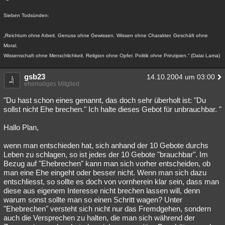
Sieben Todsünden:
„Reichtum ohne Arbeit. Genuss ohne Gewissen. Wissen ohne Charakter. Geschäft ohne
Moral.
Wissenschaft ohne Menschlichkeit. Religion ohne Opfer. Politik ohne Prinzipien.“ (Dalai Lama)
gsb23
14.10.2004 um 03:00
ehemaliges Mitglied
"Du hast schon eines genannt, das doch sehr überholt ist: "Du
sollst nicht Ehe brechen." Ich halte dieses Gebot für unbrauchbar. "
Hallo Plan,
wenn man entschieden hat, sich anhand der 10 Gebote durchs
Leben zu schlagen, so ist jedes der 10 Gebote "brauchbar". Im
Bezug auf "Ehebrechen" kann man sich vorher entscheiden, ob
man eine Ehe eingeht oder besser nicht. Wenn man sich dazu
entschliesst, so sollte es doch von vornherein klar sein, dass man
diese aus eigenem Interesse nicht brechen lassen will, denn
warum sonst sollte man so einen Schritt wagen? Unter
"Ehebrechen" versteht sich nicht nur das Fremdgehen, sondern
auch die Versprechen zu halten, die man sich während der