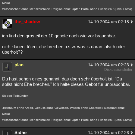
Moral.
Besucht
Teilgenommen
Alle
Neue
Geschlossen
Wissenschaft ohne Menschlichkeit. Religion ohne Opfer. Politik ohne Prinzipien.“ (Dalai Lama)
Lesenswert
Schlüsselwörter
the_shadow
14.10.2004 um 02:18
ich find den grosteil der 10 gebote nach wie vor brauchbar.
nich klauen, töten, ehe brechen u.s.w. was is daran falsch oder
überholt??
plan
14.10.2004 um 02:23
Diskussionsleiter
Du hast schon eines genannt, das doch sehr überholt ist: "Du
sollst nicht Ehe brechen." Ich halte dieses Gebot für unbrauchbar.
Sieben Todsünden:
„Reichtum ohne Arbeit. Genuss ohne Gewissen. Wissen ohne Charakter. Geschäft ohne
Moral.
Wissenschaft ohne Menschlichkeit. Religion ohne Opfer. Politik ohne Prinzipien.“ (Dalai Lama)
Sidhe
14.10.2004 um 02:26