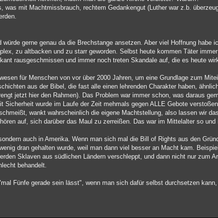
les, was mit Machtmissbrauch, rechtem Gedankengut (Luther war z.b. überzeugt
erden.
d würde gerne genau da die Brechstange ansetzen. Aber viel Hoffnung habe ic
plex, zu altbacken und zu starr geworden. Selbst heute kommen Täter immer
hkant rausgeschmissen und immer noch treten Skandale auf, die es heute wir
ewesen für Menschen von vor über 2000 Jahren, um eine Grundlage zum Mitei
hichten aus der Bibel, die fast alle einen lehrenden Charakter haben, ähnlic
rengt jetzt hier den Rahmen). Das Problem war immer schon, was daraus gem
it Sicherheit wurde im Laufe der Zeit mehmals gegen ALLE Gebote verstoßen
hmeißt, wankt wahrscheinlich die eigene Machtstellung, also lassen wir das
hören auf, sich darüber das Maul zu zerreißen. Das war im Mittelalter so und 
 sondern auch in Amerika. Wenn man sich mal die Bill of Rights aus den Gründ
wenig dran gehalten wurde, weil man dann viel besser an Macht kam. Beispiel 
 werden Sklaven aus südlichen Ländern verschleppt, und dann nicht nur zum Ar
lecht behandelt.
mal Fünfe gerade sein lässt", wenn man sich dafür selbst durchsetzen kann, 