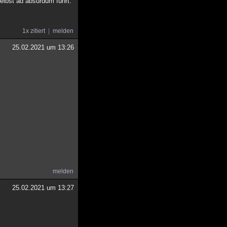
elbst ad absurdum führt.
1x zitiert
melden
25.02.2021 um 13:26
melden
25.02.2021 um 13:27