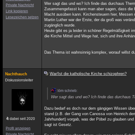
Wer sagt das und wo? Ich finde das durchaus Thema 
Private Nachricht
Zusammengefasst kann man aber sagen, dass die Ki
Link kopieren
Macht ausüben kann. Kirchensteuern hier, Messen nu
Lesezeichen setzen
Martin Luther war der Erste, der da groß was verän
zugänglich wurde.
Heute gibt es ja leider in schöner Regelmäßigkeit
die Kirche Mittel und Wege hat, sich und ihre Anhä
Das Thema ist wahnsinnig komplex, worauf willst d
War/Ist die katholische Kirche schizophren?
Nachthauch
Diskussionsleiter
löm schrieb:
Wer sagt das und wo? Ich finde das durchaus Th
Dazu bedarf es doch nur dem gängigen Wissen über d
stand (z.B. der Gang von Canossa von Heinrich dem 
dabei seit 2020
Jahrhundert) vorgab, was der Pöbel zu glauben und 
sagt ist Gesetz.
Profil anzeigen
Private Nachricht