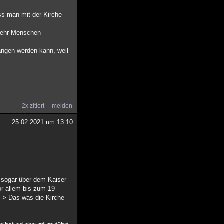
s man mit der Kirche
 mehr Menschen
angen werden kann, weil
2x zitiert
melden
25.02.2021 um 13:10
e sogar über dem Kaiser
or allem bis zum 19
--> Das was die Kirche