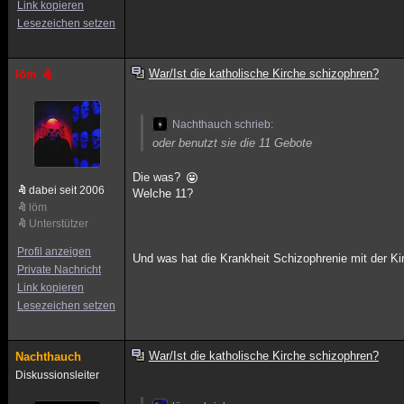
Link kopieren
Lesezeichen setzen
War/Ist die katholische Kirche schizophren?
löm
Nachthauch schrieb:
oder benutzt sie die 11 Gebote
Die was?
dabei seit 2006
Welche 11?
löm
Unterstützer
Profil anzeigen
Und was hat die Krankheit Schizophrenie mit der K
Private Nachricht
Link kopieren
Lesezeichen setzen
War/Ist die katholische Kirche schizophren?
Nachthauch
Diskussionsleiter