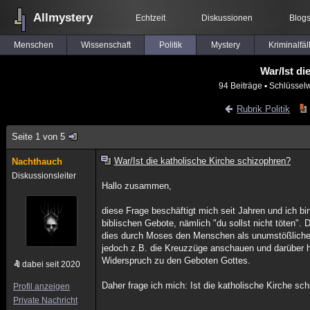
Allmystery
Echtzeit
Diskussionen
Blog
Menschen
Wissenschaft
Politik
Mystery
Kriminalfäl
War/Ist di
94 Beiträge
▪ Schlüsselw
Rubrik Politik
Seite 1 von 5
War/Ist die katholische Kirche schizophren?
Nachthauch
Diskussionsleiter
Hallo zusammen,
diese Frage beschäftigt mich seit Jahren und ich bin
biblischen Gebote, nämlich "du sollst nicht töten".
dies durch Moses den Menschen als unumstößliches G
jedoch z.B. die Kreuzzüge anschauen und darüber hi
Widerspruch zu den Geboten Gottes.
dabei seit 2020
Daher frage ich mich: Ist die katholische Kirche sc
Profil anzeigen
Private Nachricht