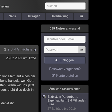
keiten
Natur
Umfragen
Unterhaltung
6
9
9
Nutzer anwesend
1
2
3
4
5
nächste
25.02.2021 um 12:51
Einloggen
Passwort vergessen?
Konto erstellen
h vor allem auf eines der
ubens handelt, weil Gott
lten. Wenn wir uns jetzt
Ähnliche Diskussionen
den, steht dies doch in
Erzbistum Parderborn:
Eigenkapital = 3,4 Milliarden
denkt ihr.
Euro
27 Beiträge bis 2019