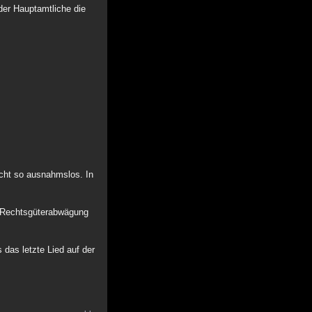
eder Hauptamtliche die
nicht so ausnahmslos. In
ne Rechtsgüterabwägung
 das letzte Lied auf der