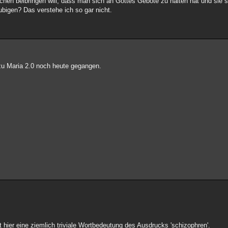
hen beibringen will, dass man sich an Gottes Gebote zu halten hat und sie s
bigen? Das verstehe ich so gar nicht.
 zu Maria 2.0 noch heute gegangen.
t hier eine ziemlich triviale Wortbedeutung des Ausdrucks 'schizophren'.