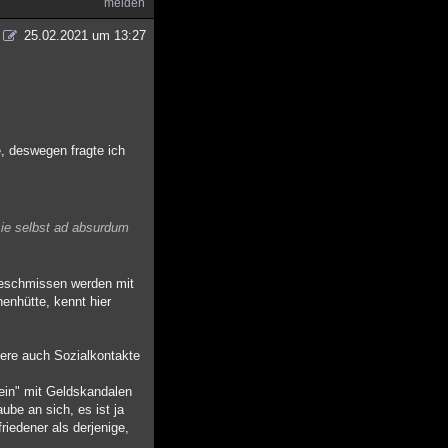
melden
25.02.2021 um 13:27
, deswegen fragte ich
sie selbst ad absurdum
 geschmissen werden mit
nenhütte, kennt hier
tere auch Sozialkontakte
ein" mit Geldskandalen
ube an sich, es ist ja
iedener als derjenige,