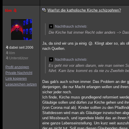
War/Ist die katholische Kirche schizophren?
löm
Nachthauch schrieb:
Die Kirche hat immer Recht oder anders --> Das
Ja, da sind wir uns ja einig
. Klingt aber so, als
dabei seit 2006
nach Quellen.
löm
Unterstützer
Nachthauch schrieb:
Es geht mir vor allem darum, wie man seinen Sc
Profil anzeigen
führt. Kam bzw. kommt es da nie zu Zweifeln b
Private Nachricht
Link kopieren
Das gab's auch schon immer. Das Problem an der ga
Lesezeichen setzen
denjenigen, die nur Macht erlangen wollen und ihren
sicher jeder noch.
Ich finde, Kirche muss grundlegend reformiert werd
Gläubige sollen und dürfen zur Kirche gehen und ihr
(von Corona mal ab). Kinder sollten zu den Pfadfind
Stattdessen wird man als Gläubiger inzwischen abg
und Missbrauch, und irgendwie bleibt das an ihnen ha
eine ganze Lebenseinstellung. Um kurz weit auszuho
der es nicht tut. Soll man diesen Glaubenden dies