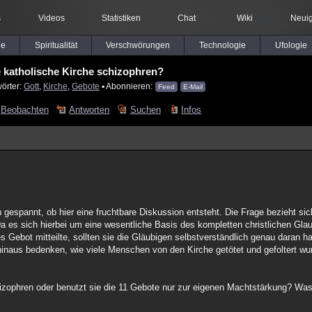
s
Videos
Statistiken
Chat
Wiki
Neuig
le
Spiritualität
Verschwörungen
Technologie
Ufologie
e katholische Kirche schizophren?
örter:
Gott
,
Kirche
,
Gebote
▪ Abonnieren:
Feed
E-Mail
Beobachten
Antworten
Suchen
Infos
 gespannt, ob hier eine fruchtbare Diskussion entsteht. Die Frage bezieht sic
 Da es sich hierbei um eine wesentliche Basis des kompletten christlichen Gla
ebot mitteilte, sollten sie die Gläubigen selbstverständlich genau daran ha
naus bedenken, wie viele Menschen von den Kirche getötet und gefoltert wur
hizophren oder benutzt sie die 11 Gebote nur zur eigenen Machtstärkung? Was 