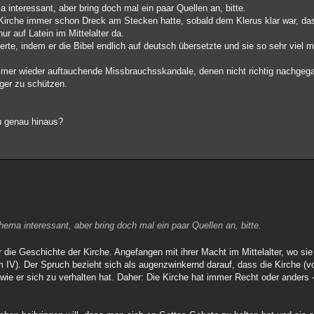
interessant, aber bring doch mal ein paar Quellen an, bitte.
rche immer schon Dreck am Stecken hatte, sobald dem Klerus klar war, das
r auf Latein im Mittelalter da.
derte, indem er die Bibel endlich auf deutsch übersetzte und sie so sehr viel
 immer wieder auftauchende Missbrauchsskandale, denen nicht richtig nachgeg
nger zu schützen.
u genau hinaus?
ema interessant, aber bring doch mal ein paar Quellen an, bitte.
ie Geschichte der Kirche. Angefangen mit ihrer Macht im Mittelalter, wo si
IV). Der Spruch bezieht sich als augenzwinkernd darauf, dass die Kirche (v
wie er sich zu verhalten hat. Daher: Die Kirche hat immer Recht oder anders 