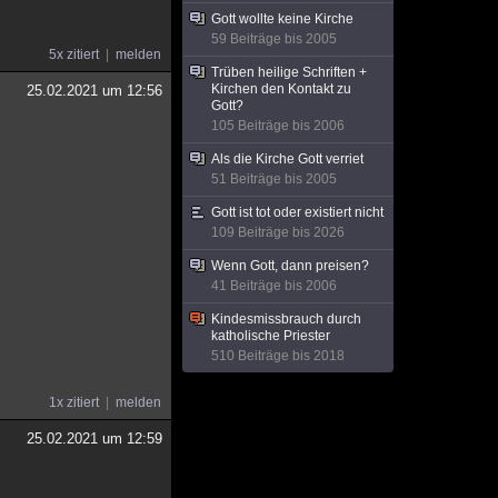
Gott wollte keine Kirche
59 Beiträge bis 2005
5x zitiert
melden
Trüben heilige Schriften +
Kirchen den Kontakt zu
25.02.2021 um 12:56
Gott?
105 Beiträge bis 2006
Als die Kirche Gott verriet
51 Beiträge bis 2005
Gott ist tot oder existiert nicht
109 Beiträge bis 2026
Wenn Gott, dann preisen?
41 Beiträge bis 2006
Kindesmissbrauch durch
katholische Priester
510 Beiträge bis 2018
1x zitiert
melden
25.02.2021 um 12:59