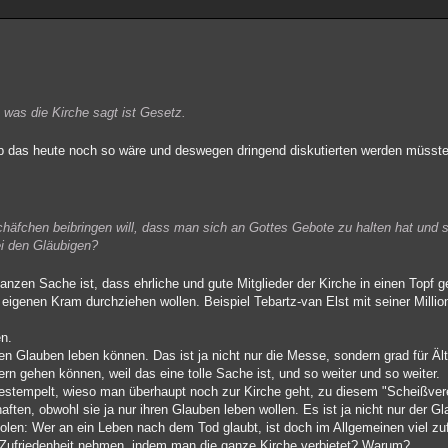
 was die Kirche sagt ist Gesetz.
 ob das heute noch so wäre und deswegen dringend diskutierten werden müsste
häfchen beibringen will, dass man sich an Gottes Gebote zu halten hat und 
ei den Gläubigen?
nzen Sache ist, dass ehrliche und gute Mitglieder der Kirche in einen Topf
 eigenen Kram durchziehen wollen. Beispiel Tebartz-van Elst mit seiner Millio
en.
en Glauben leben können. Das ist ja nicht nur die Messe, sondern grad für Äl
ern gehen können, weil das eine tolle Sache ist, und so weiter und so weiter.
estempelt, wieso man überhaupt noch zur Kirche geht, zu diesem "Scheißver
ften, obwohl sie ja nur ihren Glauben leben wollen. Es ist ja nicht nur der Gla
len: Wer an ein Leben nach dem Tod glaubt, ist doch im Allgemeinen viel zufr
e Zufriedenheit nehmen, indem man die ganze Kirche verbietet? Warum?