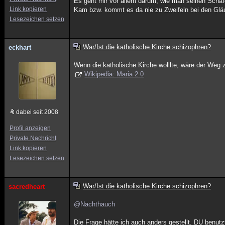
Es geht mir vor allem darum, wie man seinen Schäfc
Link kopieren
Kam bzw. kommt es da nie zu Zweifeln bei den Gläu
Lesezeichen setzen
War/Ist die katholische Kirche schizophren?
eckhart
Wenn die katholische Kirche wolllte, wäre der Weg
Wikipedia: Maria 2.0
dabei seit 2008
Profil anzeigen
Private Nachricht
Link kopieren
Lesezeichen setzen
War/Ist die katholische Kirche schizophren?
sacredheart
@Nachthauch
Die Frage hätte ich auch anders gestellt. DU benutz