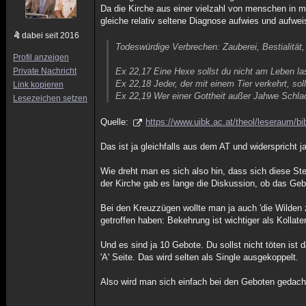
Da die Kirche aus einer vielzahl von menschen in mi
gleiche relativ seltene Diagnose aufwies und aufwei
dabei seit 2016
Todeswürdige Verbrechen: Zauberei, Bestialität
Profil anzeigen
Private Nachricht
Ex 22,17 Eine Hexe sollst du nicht am Leben la
Ex 22,18 Jeder, der mit einem Tier verkehrt, sol
Link kopieren
Ex 22,19 Wer einer Gottheit außer Jahwe Schlach
Lesezeichen setzen
Quelle:
https://www.uibk.ac.at/theol/leseraum/bi
Das ist ja gleichfalls aus dem AT und widerspricht ja
Wie dreht man es sich also hin, dass sich diese Ste
der Kirche gab es lange die Diskussion, ob das Gebot
Bei den Kreuzzügen wollte man ja auch 'die Wilden
getroffen haben: Bekehrung ist wichtiger als Kollat
Und es sind ja 10 Gebote. Du sollst nicht töten ist 
'A' Seite. Das wird selten als Single ausgekoppelt.
Also wird man sich einfach bei den Geboten gedacht