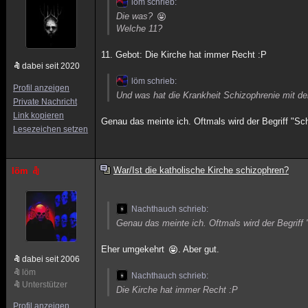
löm schrieb:
Die was?
Welche 11?
11. Gebot: Die Kirche hat immer Recht :P
dabei seit 2020
löm schrieb:
Profil anzeigen
Und was hat die Krankheit Schizophrenie mit de
Private Nachricht
Link kopieren
Genau das meinte ich. Oftmals wird der Begriff "Sc
Lesezeichen setzen
War/Ist die katholische Kirche schizophren?
löm
Nachthauch schrieb:
Genau das meinte ich. Oftmals wird der Begriff 
Eher umgekehrt
. Aber gut.
dabei seit 2006
löm
Nachthauch schrieb:
Unterstützer
Die Kirche hat immer Recht :P
Profil anzeigen