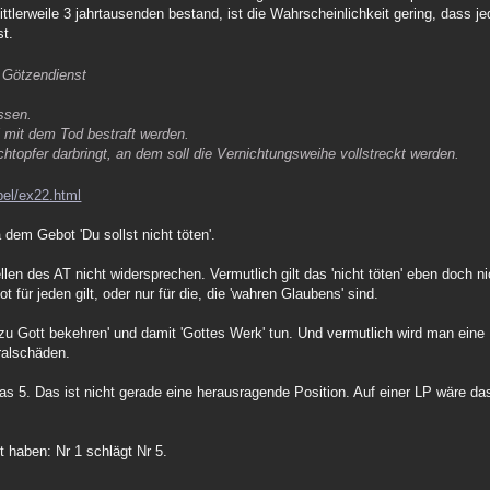
ttlerweile 3 jahrtausenden bestand, ist die Wahrscheinlichkeit gering, dass j
st.
, Götzendienst
ssen.
l mit dem Tod bestraft werden.
topfer darbringt, an dem soll die Vernichtungsweihe vollstreckt werden.
bel/ex22.html
 dem Gebot 'Du sollst nicht töten'.
llen des AT nicht widersprechen. Vermutlich gilt das 'nicht töten' eben doch 
 für jeden gilt, oder nur für die, die 'wahren Glaubens' sind.
 zu Gott bekehren' und damit 'Gottes Werk' tun. Und vermutlich wird man ei
eralschäden.
das 5. Das ist nicht gerade eine herausragende Position. Auf einer LP wäre das
 haben: Nr 1 schlägt Nr 5.