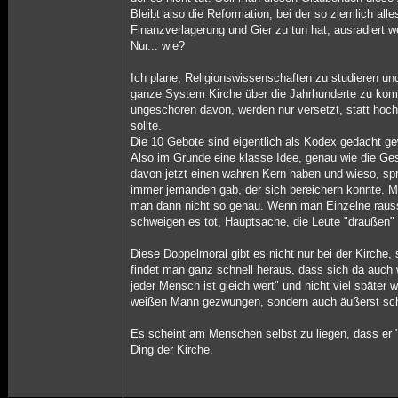
Bleibt also die Reformation, bei der so ziemlich al
Finanzverlagerung und Gier zu tun hat, ausradiert w
Nur... wie?
Ich plane, Religionswissenschaften zu studieren un
ganze System Kirche über die Jahrhunderte zu kom
ungeschoren davon, werden nur versetzt, statt hoc
sollte.
Die 10 Gebote sind eigentlich als Kodex gedacht g
Also im Grunde eine klasse Idee, genau wie die Gesc
davon jetzt einen wahren Kern haben und wieso, sp
immer jemanden gab, der sich bereichern konnte. M
man dann nicht so genau. Wenn man Einzelne raussc
schweigen es tot, Hauptsache, die Leute "draußen" 
Diese Doppelmoral gibt es nicht nur bei der Kirche,
findet man ganz schnell heraus, dass sich da auch 
jeder Mensch ist gleich wert" und nicht viel später
weißen Mann gezwungen, sondern auch äußerst sch
Es scheint am Menschen selbst zu liegen, dass er "
Ding der Kirche.