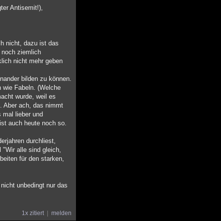
er Antisemit!),
h nicht, dazu ist das
 noch ziemlich
klich nicht mehr geben
nander bilden zu können.
h wie Fabeln. (Welche
acht wurde, weil es
. Aber ach, das nimmt
 mal lieber und
ist auch heute noch so.
erjahren durchliest,
"Wir alle sind gleich,
beiten für den starken,
nicht unbedingt nur das
1x zitiert
melden