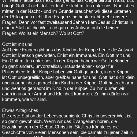
Wir feiern heute das Fest, das genau das Gegenteil zum Ausdruck
bringt: Gott ist nicht tot - er lebt. Er lebt mitten unter uns. Nun ist es
mitten in der Nacht - und im Grunde brauchen wir diese Laternen
der Philosphen nicht: Ihre Fragen sind heute nicht mehr unsere
Fragen. Denn vor fast zweitausend Jahren kam Jesus Christus in
einem Stall auf die Welt und gab uns Antwort auf die beiden
Fragen: Wo ist ein Mensch? Wo ist Gott?
Gott ist mit uns
Auf beide Fragen gibt uns das Kind in der Krippe heute die Antwort:
Gott ist Mensch geworden. Er ist ein Immanuel. Ein Gott mit uns.
Ein Gott mitten unter uns. In der Krippe haben wir Gott gefunden -
so ganz anders, unvorstellbar, unausdenkbar - sogar für
Philosphen: In der Krippe haben wir Gott gefunden, in der Krippe
ist Gott unbegreiflich, aber greifbar nahe für uns. Gott hat sich klein
und unscheinbar gemacht im Kind in der Krippe. Gott hat sich arm
und wehrlos gemacht im Kind in der Krippe. Zu ihm dürfen wir
auch in unserer Armut und Kleinheit kommen. Zu ihm dürfen wir
kommen, wie wir sind.
Etwas Alltägliches
Die erste Station der Lebensgeschichte Christi in unserer Welt ist
so ganz gewöhnlich. Wenn wir das Evangelium hören, die
Erzählung von der Geburt Christi im Stall, so könnte es die
Geschichte von vielen Menschen sein, die damals zu jener Zeit in