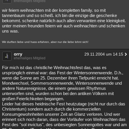
ehemaliges Mitglied
wir feiern weihnachten mit der kompletten family. so mit
tannenbaum und so scheiß. ich bin die einzige die geschenke
bekommt. schenke natürlich auch allen verwanten eine kleinigkeit.
unter meinen freunden feiern wir auch weihnachten und schenken
uns was.
Wir durften liebe und hass erfahren, aber nur die liebe lohnt sich!
orry
29.11.2004 um 14:15
ehemaliges Mitglied
Für mich ist das christliche Weihnachtsfest das, was es
ursprünglich einmal war: das Fest der Wintersonnenwende. D.h.,
wenn die Sonne am 25. Dezember ihren Tiefpunkt erreicht hat.
Mondwechsel, Sommersonnenwende, Wintersonnenwende und
andere Naturereignisse, die einem gewissen Rhythmus
unterworfen sind, wurden schon bei den antiken Völkern mit
großen Feierlichkeiten begangen.
Leider hat dieses heidnische Fest heutzutage (nicht nur durch das
Christentum) sondern auch durch die kommerziellen
Konsumgewohnheiten unserer Zeit an Glanz verloren. Und wer
erinnert sich noch daran, dass der Vorläufer von Weihnachten das
Fest des "sol invictus", des unbesiegten Sonnengottes war und am