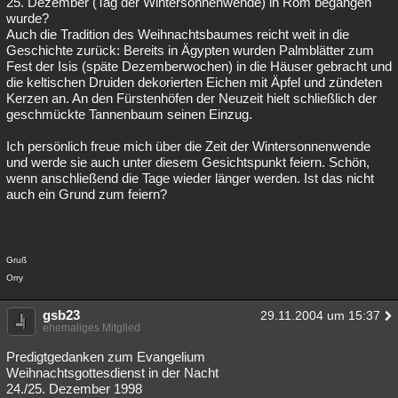
25. Dezember (Tag der Wintersonnenwende) in Rom begangen
wurde?
Auch die Tradition des Weihnachtsbaumes reicht weit in die
Geschichte zurück: Bereits in Ägypten wurden Palmblätter zum
Fest der Isis (späte Dezemberwochen) in die Häuser gebracht und
die keltischen Druiden dekorierten Eichen mit Äpfel und zündeten
Kerzen an. An den Fürstenhöfen der Neuzeit hielt schließlich der
geschmückte Tannenbaum seinen Einzug.
Ich persönlich freue mich über die Zeit der Wintersonnenwende
und werde sie auch unter diesem Gesichtspunkt feiern. Schön,
wenn anschließend die Tage wieder länger werden. Ist das nicht
auch ein Grund zum feiern?
Gruß
Orry
gsb23
29.11.2004 um 15:37
ehemaliges Mitglied
Predigtgedanken zum Evangelium
Weihnachtsgottesdienst in der Nacht
24./25. Dezember 1998