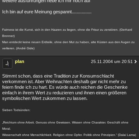
weitere ausführungen hebe ich mir noch auf
Besucht
Teilgenommen
Alle
Neue
Geschlossen
Ich bin auf eure Meinung gespannt................
Lesenswert
Schlüsselwörter
Fairness ist die Kunst, sich in den Haaren zu liegen, ohne die Frisur zu zerstören. (Gerhard
Bronner)
Man entdeckt keine neuen Erdteile, ohne den Mut zu haben, alte Küsten aus den Augen zu
verlieren. (André Gide)
plan
25.11.2004 um 20:51
Stimmt schon, dass eine Tradition zur Konsumschlacht
verkommen ist. Aber Weihnachten deshalb gar nicht mehr zu
feiern finde ich zu hart. Es würde auch reichen die Geschenke
einfach in ihrem Wert zu reduzieren und ihnen einen größeren
symbolischen Wert zukommen zu lassen.
Sieben Todsünden:
„Reichtum ohne Arbeit. Genuss ohne Gewissen. Wissen ohne Charakter. Geschäft ohne
Moral.
Wissenschaft ohne Menschlichkeit. Religion ohne Opfer. Politik ohne Prinzipien.“ (Dalai Lama)