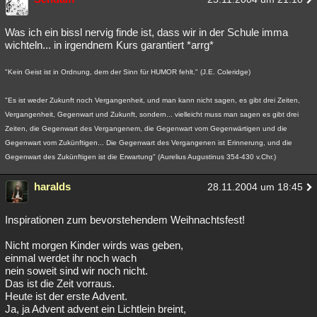
Was ich ein bissl nervig finde ist, dass wir in der Schule imma
wichteln... in irgendnem Kurs garantiert *arrg*
"Kein Geist ist in Ordnung, dem der Sinn für HUMOR fehlt." (J.E. Coleridge)
"Es ist weder Zukunft noch Vergangenheit, und man kann nicht sagen, es gibt drei Zeiten,
Vergangenheit, Gegenwart und Zukunft, sondern... vielleicht muss man sagen es gibt drei
Zeiten, die Gegenwart des Vergangenem, die Gegenwart vom Gegenwärtigen und die
Gegenwart vom Zukünftigen... Die Gegenwart des Vergangenen ist Erinnerung, und die
Gegenwart des Zukünftigen ist die Erwartung" (Aurelius Augustinus 354-430 v.Chr.)
haralds
28.11.2004 um 18:45
Inspirationen zum bevorstehendem Weihnachtsfest!
Nicht morgen Kinder wirds was geben,
einmal werdet ihr noch wach
nein soweit sind wir noch nicht.
Das ist die Zeit vorraus.
Heute ist der erste Advent.
Ja, ja Advent advent ein Lichtlein breint,