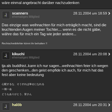
wäre einmal angebracht darüber nachzudenken
scanners
28.11.2004 um 18:59
ehemaliges Mitglied
Das einzige was weihnachten für mich erträglich macht, sind die
leuchtenden Augen meiner Tochter.... wenn es die nicht gäbe,
währe das für mich ein Tag wie jeder andere...
Rechtschreibfehler könnt ihr behalten !!
kikuchi
28.11.2004 um 20:08
ehemaliges Mitglied
tja als buddhist..kann ich nur sagen...weihnachten feier ich wegen
den geschenken...den geist empfide ich auch, für mich hat das
fest aber keine bedeutung
心配するな、そうすれば幸せになれる
一期一会
どうもありがとう、皆さん
halöb
28.11.2004 um 20:31