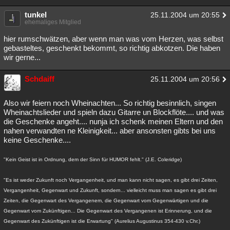
tunkel
25.11.2004 um 20:55
ehemaliges Mitglied
hier rumschwätzen, aber wenn man was vom Herzen, was selbst
gebasteltes, geschenkt bekommt, so richtig abkotzen. Die haben
wir gerne...
Schdaiff
25.11.2004 um 20:56
Also wir feiern noch Wheinachten... So richtig besinnlich, singen
Wheinachtslieder und spieln dazu Gitarre un Blockflöte.... und was
die Geschenke angeht.... nunja ich schenk meinen Eltern und den
nahen verwandten ne Kleinigkeit... aber ansonsten gibts bei uns
keine Geschenke....
"Kein Geist ist in Ordnung, dem der Sinn für HUMOR fehlt." (J.E. Coleridge)
"Es ist weder Zukunft noch Vergangenheit, und man kann nicht sagen, es gibt drei Zeiten,
Vergangenheit, Gegenwart und Zukunft, sondern... vielleicht muss man sagen es gibt drei
Zeiten, die Gegenwart des Vergangenem, die Gegenwart vom Gegenwärtigen und die
Gegenwart vom Zukünftigen... Die Gegenwart des Vergangenen ist Erinnerung, und die
Gegenwart des Zukünftigen ist die Erwartung" (Aurelius Augustinus 354-430 v.Chr.)