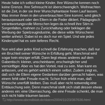
Heute habe ich selbst kleine Kinder. Ihre Wünsche kennen noch
keine Grenze. Ihre Sehnsucht ist überschwenglich. Weihnachten
ist die Zeit, in der sie ihrer Wunschphantasie freien Lauf lassen.
Was immer ihnen in den unverbrauchten Sinn kommt, wird gleich
herausposaunt oder den Eltern in die Feder diktiert. Pädagogisch
verantwortungsvolle Menschen legen da schnell ihre Stirn in
Sorgenfalten, mahnen zu Zurückhaltung oder beklagen die
Werbung der Spielzeugindustrie, die diese wilde Wünscherei
weiter anheizt. Dabei ist es doch nur ein Spiel. Und wie jedes
Kinderspiel hat es sein tieferes Recht.
Nun wird aber jedes Kind schnell die Erfahrung machen, daß nur
ein Bruchteil seiner Wünsche in Erfüllung geht. Manchmal wird
sogar kein einziger erfüllt. Dann liegt etwas anderes auf dem
Gabentisch: kleiner, unscheinbarer, erschwinglicher und
vernünftiger. Aber es hat den Vorteil, real zu sein. Man kann es
anfassen, und es gehört wirklich einem selbst. Zudem zeigt es,
daß sich die Eltern eigene Gedanken darüber gemacht haben, was
einem fehlt oder Freude macht. Schon früh erlebt man, daß
Wünsche unerfüllt bleiben. Das muß aber nicht notwendig eine
Enttäuschung sein. Denn manchmal stellt sich statt dessen etwas
anderes ein: eine Überraschung, die eine Freude schenkt, die man
sich nicht hätte träumen lassen.
http://www.abendblatt.de/daten/2004/11/23/367636.html