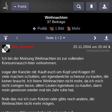
Politik
Bereiche
Weihnachten
37 Beiträge
Echtzeit
Diskussionen
Blogs
Videos
Statistiken
Politik
1 Bild
Mehr
Chat
Wiki
Neuigkeiten
Seite
1
/ 2
meine Rubriken
the_shadow
25.11.2004 um 20:44
Menschen
Wissenschaft
Politik
Mystery
Kriminalfälle
Diskussionsleiter
Spiritualität
Verschwörungen
Technologie
Ufologie
Ich bin der Meinung Weihnachten ist zur vollenden
Konsumrausch-feier verkommen.
Natur
Umfragen
Unterhaltung
sogar der Kanzler rät: Kauft euch um Kopf und Kragen !!!!
weitere Rubriken
viele machen schulden, um irgendwelche scheisse zu kaufen, die
keiner braucht. Ich feiere Weihnachten nicht mehr, da ich mich
Philosophie
Träume
Orte
Esoterik
Literatur
nicht zwingen lasse, allem Leuten irgendwas zu kaufen, damt
mein gewissen wieder mal ein Jahr ruhe hat.
Astronomie
Helpdesk
Gruppen
Gaming
Filme
finde das nur ich zum Kotzen oder gibts noch andere, die
Musik
Clash
Verbesserungen
Allmystery
English
Weihnachten nicht mehr mögen.
Übersichten