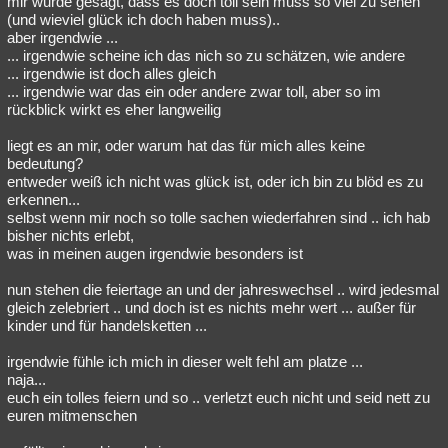
mir wurde gesagt, dass es doch toll sein muss so viel zu sehen
(und wieviel glück ich doch haben muss)..
Besucht
Teilgenommen
Alle
Neue
Geschlossen
aber irgendwie ...
... irgendwie scheine ich das nich so zu schätzen, wie andere
Lesenswert
Schlüsselwörter
... irgendwie ist doch alles gleich
... irgendwie war das ein oder andere zwar toll, aber so im
rückblick wirkt es eher langweilig
liegt es an mir, oder warum hat das für mich alles keine
bedeutung?
entweder weiß ich nicht was glück ist, oder ich bin zu blöd es zu
erkennen...
selbst wenn mir noch so tolle sachen wiederfahren sind .. ich hab
bisher nichts erlebt,
was in meinen augen irgendwie besonders ist
nun stehen die feiertage an und der jahreswechsel .. wird jedesmal
gleich zelebriert .. und doch ist es nichts mehr wert ... außer für
kinder und für handelsketten ...
irgendwie fühle ich mich in dieser welt fehl am platze ...
naja...
euch ein tolles feiern und so .. verletzt euch nicht und seid nett zu
euren mitmenschen