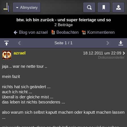
Allmystery
Bereiche
btw. ich bin zurück - und super feiertage und so
2 Beiträge
Echtzeit
Diskussionen
Blogs
Videos
Statistiken
Blog von azrael
Beobachten
Kommentieren
Chat
Wiki
Neuigkeiten
Seite 1 / 1
meine Rubriken
azrael
18.12.2011 um 22:09
Menschen
Wissenschaft
Politik
Mystery
Kriminalfälle
Diskussionsleiter
Spiritualität
Verschwörungen
Technologie
Ufologie
jaja .. war ne nette tour ..
mein fazit
Natur
Umfragen
Unterhaltung
weitere Rubriken
nichts hat sich geändert ...
auch ich nicht ...
Philosophie
Träume
Orte
Esoterik
Literatur
überall is der gleiche mist ...
das leben ist nichts besonderes ...
Astronomie
Helpdesk
Gruppen
Gaming
Filme
also warum sich selbst kaputt machen oder kaputt machen lassen
Musik
Clash
Verbesserungen
Allmystery
English
...
Übersichten