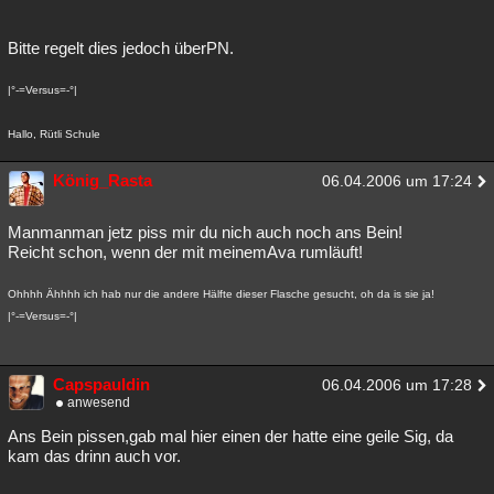
Bitte regelt dies jedoch überPN.
|°-=Versus=-°|
Hallo, Rütli Schule
König_Rasta
06.04.2006 um 17:24
Manmanman jetz piss mir du nich auch noch ans Bein!
Reicht schon, wenn der mit meinemAva rumläuft!
Ohhhh Ähhhh ich hab nur die andere Hälfte dieser Flasche gesucht, oh da is sie ja!
|°-=Versus=-°|
Capspauldin
06.04.2006 um 17:28
anwesend
Ans Bein pissen,gab mal hier einen der hatte eine geile Sig, da
kam das drinn auch vor.