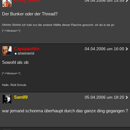
König_Rasta
04.04.2006 um 15:59
Der Bunker oder der Thread?
Ohhhh Ähhhh ich hab nur die andere Hälfte dieser Flasche gesucht, oh da is sie ja!
|°-=Versus=-°|
Capspauldin
04.04.2006 um 16:00
anwesend
Sowohl als ob
|°-=Versus=-°|
Hallo, Rütli Schule
Sam89
05.04.2006 um 18:20
war jemand schonma überhaupt durch das ganze ding gegangen ?