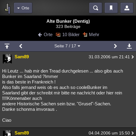
Orte
Bereiche
Alte Bunker (Dentig)
323 Beiträge
Echtzeit
Diskussionen
Blogs
Videos
Statistiken
Orte
10 Bilder
Mehr
Chat
Wiki
Neuigkeiten
2
Seite
7
/ 17
meine Rubriken
Sam89
31.03.2006 um 21:41
Menschen
Wissenschaft
Politik
Mystery
Kriminalfälle
Spiritualität
Verschwörungen
Technologie
Ufologie
Hi Leutz ... hab mir den Tread durchgelesen ... also gibs auch
Bunker im Saarland ?Immer
is das beste in Frankreich !
Natur
Umfragen
Unterhaltung
Also falls jemand weis ob es auch so cooleBunker im
weitere Rubriken
Saarland gibt der schreibt mir bitte ne nachricht oder hier rein
!!!!Könnenaber auch
Philosophie
Träume
Orte
Esoterik
Literatur
andere Historische Sachen sein bzw. "Grusel"-Sachen.
Danke schonma imvoraus .
Astronomie
Helpdesk
Gruppen
Gaming
Filme
Ciao
Musik
Clash
Verbesserungen
Allmystery
English
Sam89
04.04.2006 um 15:50
Übersichten