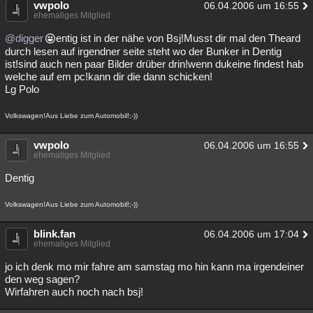
vwpolo
06.04.2006 um 16:55
ehemaliges Mitglied
@digger
entig ist in der nähe von Bsj!Musst dir mal den Theard
durch lesen auf irgendner seite steht wo der Bunker in Dentig
ist!sind auch nen paar Bilder drüber drin!wenn dukeine findest hab
welche auf em pc!kann dir die dann schicken!
Lg Polo
Volkswagen!Aus Liebe zum Automobil!;-))
vwpolo
06.04.2006 um 16:55
ehemaliges Mitglied
Dentig
Volkswagen!Aus Liebe zum Automobil!;-))
blink.fan
06.04.2006 um 17:04
ehemaliges Mitglied
jo ich denk mo mir fahre am samstag mo hin kann ma irgendeiner
den weg sagen?
Wirfahren auch noch nach bsj!