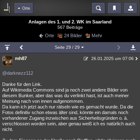
Orte
Bereiche
Anlagen des 1. und 2. WK im Saarland
567 Beiträge
Echtzeit
Diskussionen
Blogs
Videos
Statistiken
Orte
24 Bilder
Mehr
Chat
Wiki
Neuigkeiten
3
Seite
29
/ 29
meine Rubriken
mh87
26.01.2025 um 07:06
Menschen
Wissenschaft
Politik
Mystery
Kriminalfälle
Spiritualität
Verschwörungen
Technologie
Ufologie
@darknezz112
Danke für den Link.
Natur
Umfragen
Unterhaltung
Auf Wikimedia Commons sind ja noch zwei andere Bilder von
weitere Rubriken
diesem Bunker, aber das was du verlinkt hast, ist auch meiner
Meinung nach von innen aufgenommen.
Philosophie
Träume
Orte
Esoterik
Literatur
Da kann ich jetzt auch nur rätseln wie es gemacht wurde. Da die
Fotos definitiv schon etwas älter sind, könnte ein damals noch
Astronomie
Helpdesk
Gruppen
Gaming
Filme
vorhandener Zugang inzwischen aus Sicherheitsgründen o. ä.
verschlossen worden sein, aber genau weiß ich es natürlich auch
Musik
Clash
Verbesserungen
Allmystery
English
nicht.
Übersichten