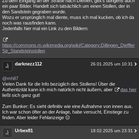
Zu dem Eingang an der Straße nach Diefflen, gibt's übrigens auch
ein paar Bilder. Handelt sich tatsächlich um einen Stollen, der in
Besucht
Teilgenommen
Alle
Neue
Geschlossen
den Sandstein gegraben wurde.
Wozu er ursprünglich mal diente, muss ich mal kucken, ob ich da
Lesenswert
Schlüsselwörter
noch was rausfinden kann.
Jedenfalls hier mal ein Link zu den Bildern:
https://commons.m.wikimedia.org/wiki/Category:Dillingen_Dieffler
Str_Standsteinstollen
darknezz112
26.01.2025 um 10:31
@mh87
Vielen Dank für die Info bezüglich des Stollens! Über die
Authentizität kann ich mich natürlich nicht äußern, aber
das hier
ließt sich ganz gut!
Zum Bunker: Es sieht definitiv wie eine Aufnahme von innen aus.
Ich war schon öfter an der Anlage, habe versucht, Einstiege zu
finden. Aber leider Fehlanzeige 😐
Urbex81
18.02.2025 um 23:31