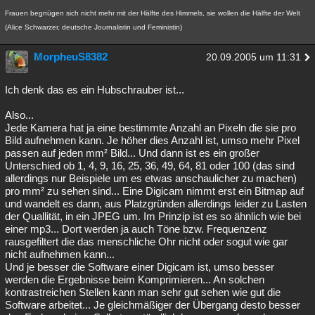
Frauen begnügen sich nicht mehr mit der Hälfte des Himmels, sie wollen die Hälfte der Welt
(Alice Schwarzer, deutsche Journalistin und Feministin)
MorpheuS8382
20.09.2005 um 11:31
Ich denk das es ein Hubschrauber ist...
Also...
Jede Kamera hat ja eine bestimmte Anzahl an Pixeln die sie pro
Bild aufnehmen kann. Je höher dies Anzahl ist, umso mehr Pixel
passen auf jeden mm² Bild... Und dann ist es ein großer
Unterschied ob 1, 4, 9, 16, 25, 36, 49, 64, 81 oder 100 (das sind
allerdings nur Beispiele um es etwas anschaulicher zu machen)
pro mm² zu sehen sind... Eine Digicam nimmt erst ein Bitmap auf
und wandelt es dann, aus Platzgründen allerdings leider zu Lasten
der Quallität, in ein JPEG um. Im Prinzip ist es so ähnlich wie bei
einer mp3... Dort werden ja auch Töne bzw. Frequenzenz
rausgefiltert die das menschliche Ohr nicht oder sogut wie gar
nicht aufnehmen kann...
Und je besser die Software einer Digicam ist, umso besser
werden die Ergebnisse beim Komprimieren... An solchen
kontrastreichen Stellen kann man sehr gut sehen wie gut die
Software arbeitet... Je gleichmäßiger der Übergang desto besser