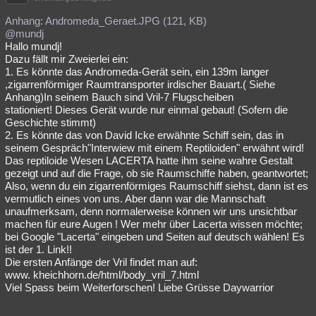
Anhang: Andromeda_Geraet.JPG (121, KB)
@mundj
Hallo mundj!
Dazu fällt mir Zweierlei ein:
1. Es könnte das Andromeda-Gerät sein, ein 139m langer
,zigarrenförmiger Raumtransporter irdischer Bauart.( Siehe
Anhang)In seinem Bauch sind Vril-7 Flugscheiben
stationiert! Dieses Gerät wurde nur einmal gebaut! (Sofern die
Geschichte stimmt)
2. Es könnte das von David Icke erwähnte Schiff sein, das in
seinem Gespräch"Interwiew mit einem Reptiloiden" erwähnt wird!
Das reptiloide Wesen LACERTA hatte ihm seine wahre Gestalt
gezeigt und auf die Frage, ob sie Raumschiffe haben, geantwortet;
Also, wenn du ein zigarrenförmiges Raumschiff siehst, dann ist es
vermutlich eines von uns. Aber dann war die Mannschaft
unaufmerksam, denn normalerweise können wir uns unsichtbar
machen für eure Augen ! Wer mehr über Lacerta wissen möchte;
bei Google "Lacerta" eingeben und Seiten auf deutsch wählen! Es
ist der 1. Link!!
Die ersten Anfänge der Vril findet man auf:
www. kheichhorn.de/html/body_vril_7.html
Viel Spass beim Weiterforschen! Liebe Grüsse Daywarrior