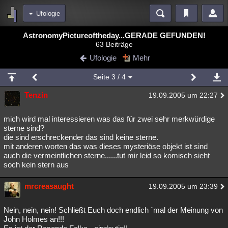
Ufologie
Bereiche
AstronomyPictureoftheday...GERADE GEFUNDEN!
63 Beiträge
Echtzeit
Diskussionen
Blogs
Videos
Statistiken
Ufologie
Mehr
Chat
Wiki
Neuigkeiten
Seite
3
/ 4
meine Rubriken
Tenzin
19.09.2005 um 22:27
Menschen
Wissenschaft
Politik
Mystery
Kriminalfälle
Spiritualität
Verschwörungen
Technologie
Ufologie
mich wird mal interessieren was das für zwei sehr merkwürdige
sterne sind?
die sind erschreckender das sind keine sterne.
Natur
Umfragen
Unterhaltung
mit anderen worten das was dieses mysteriöse objekt ist sind
weitere Rubriken
auch die vermeintlichen sterne......tut mir leid so komisch sieht
soch kein stern aus
Philosophie
Träume
Orte
Esoterik
Literatur
mrcreasaught
19.09.2005 um 23:39
Astronomie
Helpdesk
Gruppen
Gaming
Filme
Musik
Clash
Verbesserungen
Allmystery
English
Nein, nein, nein! Schließt Euch doch endlich ´mal der Meinung von
John Holmes an!!!
Übersichten