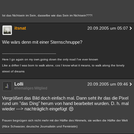
Ist das Nichtsein im Sein, dasselbe wie das Sein im Nichtsein???!
itsnat
20.09.2005 um 05:07
Wie wärs denn mit einer Sternschnuppe?
------------------------------------------------------------
Here I go again on my own,going down the only road I've ever known
Like a drifter I was born to walk alone, cos I know what it means, to walk along the lonely
street of dreams
Lolli
20.09.2005 um 09:46
ehemaliges Mitglied
Vergrößert das Bild doch einfach mal. Dann seht ihr das die Pixel
rund um "das Ding" herum von hand bearbeitet wurden. D. h. mal
wieder ---> nachträglich eingefügt
Frauen begnügen sich nicht mehr mit der Hälfte des Himmels, sie wollen die Hälfte der Welt
(Alice Schwarzer, deutsche Journalistin und Feministin)