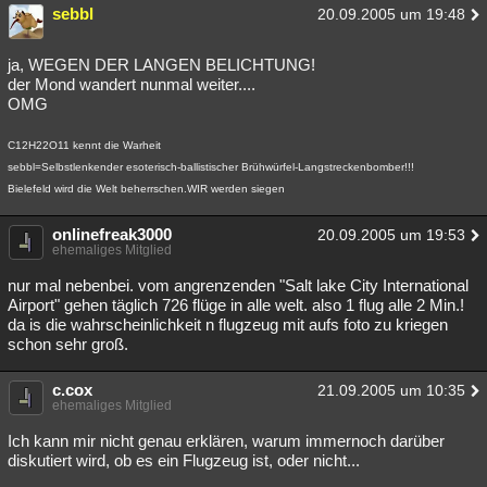
sebbl
20.09.2005 um 19:48
ja, WEGEN DER LANGEN BELICHTUNG!
der Mond wandert nunmal weiter....
OMG
C12H22O11 kennt die Warheit
sebbl=Selbstlenkender esoterisch-ballistischer Brühwürfel-Langstreckenbomber!!!
Bielefeld wird die Welt beherrschen.WIR werden siegen
onlinefreak3000
20.09.2005 um 19:53
ehemaliges Mitglied
nur mal nebenbei. vom angrenzenden "Salt lake City International
Airport" gehen täglich 726 flüge in alle welt. also 1 flug alle 2 Min.!
da is die wahrscheinlichkeit n flugzeug mit aufs foto zu kriegen
schon sehr groß.
c.cox
21.09.2005 um 10:35
ehemaliges Mitglied
Ich kann mir nicht genau erklären, warum immernoch darüber
diskutiert wird, ob es ein Flugzeug ist, oder nicht...