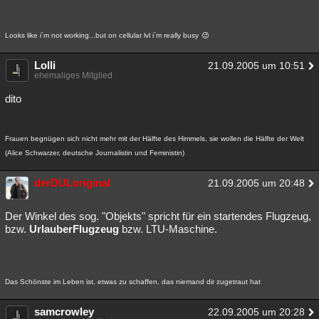
Looks like i´m not working...but on cellular lvl i´m really busy
Lolli
21.09.2005 um 10:51
ehemaliges Mitglied
dito
Frauen begnügen sich nicht mehr mit der Hälfte des Himmels, sie wollen die Hälfte der Welt
(Alice Schwarzer, deutsche Journalistin und Feministin)
derDULoriginal
21.09.2005 um 20:48
Der Winkel des sog. "Objekts" spricht für ein startendes Flugzeug,
bzw.
UrlauberFlugzeug
bzw. LTU-Maschine.
Das Schönste im Leben ist, etwas zu schaffen, das niemand dir zugetraut hat
samcrowley
22.09.2005 um 20:28