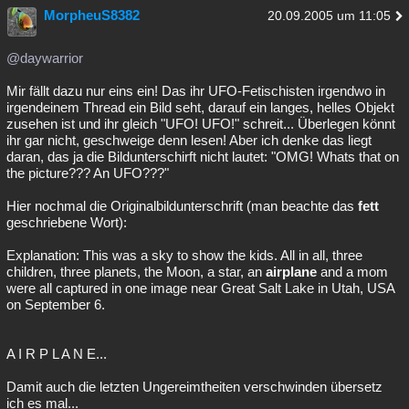
MorpheuS8382
20.09.2005 um 11:05
@daywarrior
Mir fällt dazu nur eins ein! Das ihr UFO-Fetischisten irgendwo in
irgendeinem Thread ein Bild seht, darauf ein langes, helles Objekt
zusehen ist und ihr gleich "UFO! UFO!" schreit... Überlegen könnt
ihr gar nicht, geschweige denn lesen! Aber ich denke das liegt
daran, das ja die Bildunterschirft nicht lautet: "OMG! Whats that on
the picture??? An UFO???"
Hier nochmal die Originalbildunterschrift (man beachte das
fett
geschriebene Wort):
Explanation: This was a sky to show the kids. All in all, three
children, three planets, the Moon, a star, an
airplane
and a mom
were all captured in one image near Great Salt Lake in Utah, USA
on September 6.
A I R P L A N E...
Damit auch die letzten Ungereimtheiten verschwinden übersetz
ich es mal...