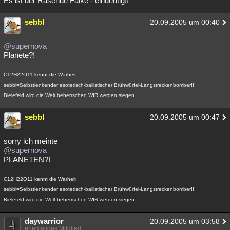
Es ist der Rasende Falke - eindeutig!!
Besucht
Teilgenommen
Alle
Neue
Geschlossen
sebbl
20.09.2005 um 00:40
Lesenswert
Schlüsselwörter
@supernova
Planete?!
C12H22O11 kennt die Warheit
sebbl=Selbstlenkender esoterisch-ballistischer Brühwürfel-Langstreckenbomber!!!
Bielefeld wird die Welt beherrschen.WIR werden siegen
sebbl
20.09.2005 um 00:47
sorry ich meinte
@supernova
PLANETEN?!
C12H22O11 kennt die Warheit
sebbl=Selbstlenkender esoterisch-ballistischer Brühwürfel-Langstreckenbomber!!!
Bielefeld wird die Welt beherrschen.WIR werden siegen
daywarrior
20.09.2005 um 03:58
ehemaliges Mitglied