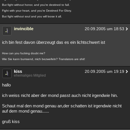
But fight without honor, and you're destined to fall.
Fight with your heart, and you're Destined For Glory.
But fight without soul and you will loose it all.
invincible
20.09.2005 um 18:53
ich bin fest davon überzeugt das es ein lichtschwert ist
How can you fucking doubt me?
Wie Sie kann bumsend, mich bezweifeln? Translators are shit!
kiss
20.09.2005 um 19:19
ehemaliges Mitglied
hallo
ich weiss nicht aber der mond passt auch nicht irgendwie hin.
Schaut mal den mond genau an,der schatten ist irgendwie nicht
auf dem mond genau......
gruß kiss