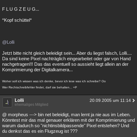
F L U G Z E U G...
*Kopf schüttel*
@Lolli
Jetzt bitte nicht gleich beleidigt sein... Aber du liegst falsch, Lolli....
Da sind keine Pixel nachträglich eingearbeitet oder gar von Hand
nachgetragen!!! Das das eventuell so aussieht liegt allein an der
Komprimierung der Digitalkamera...
Woher soll ich wissen was ich denke, bevor ich lese was ich schreibe? Oo
Wer Rechtschreibfehler findet, darf sie behalten... =P
Lolli
20.09.2005 um 11:14
ehemaliges Mitglied
@ morpheus ---> bin net beleidigt, man lernt ja nie aus im Leben.
Könntest mir das mal genauer erklären mit der Komprimierung und
warum dadurch so "nichtinsbildpassende" Pixel entstehen? Und
du denkst das es ein Flugzeug ist ???