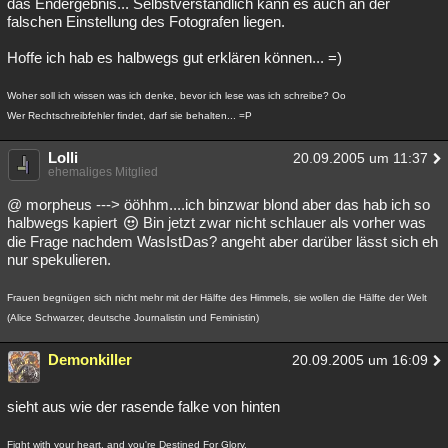
das Endergebnis... Selbstverständlich kann es auch an der
falschen Einstellung des Fotografen liegen.
Hoffe ich hab es halbwegs gut erklären können... =)
Woher soll ich wissen was ich denke, bevor ich lese was ich schreibe? Oo
Wer Rechtschreibfehler findet, darf sie behalten... =P
Lolli
20.09.2005 um 11:37
ehemaliges Mitglied
@ morpheus ---> ööhhm....ich binzwar blond aber das hab ich so
halbwegs kapiert
Bin jetzt zwar nicht schlauer als vorher was
die Frage nachdem WasIstDas? angeht aber darüber lässt sich eh
nur spekulieren.
Frauen begnügen sich nicht mehr mit der Hälfte des Himmels, sie wollen die Hälfte der Welt
(Alice Schwarzer, deutsche Journalistin und Feministin)
Demonkiller
20.09.2005 um 16:09
sieht aus wie der rasende falke von hinten
Fight with your heart, and you're Destined For Glory.