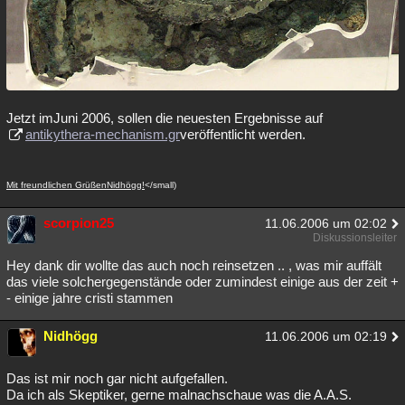
‭Jetzt imJuni 2006, sollen die neuesten Ergebnisse auf
antikythera-mechanism.gr
veröffentlicht werden.
Mit freundlichen GrüßenNidhögg!
</small)
scorpion25
11.06.2006 um 02:02
Diskussionsleiter
Hey dank dir wollte das auch noch reinsetzen .. , was mir auffält
das viele solchergegenstände oder zumindest einige aus der zeit +
- einige jahre cristi stammen
Nidhögg
11.06.2006 um 02:19
Das ist mir noch gar nicht aufgefallen.
‭Da ich als Skeptiker, gerne malnachschaue was die A.A.S.