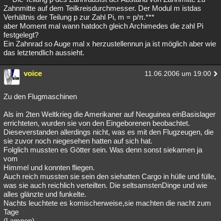
Zahnmitte auf dem Teilkreisdurchmesser. Der Modul m istdas
Verhältnis der Teilung p zur Zahl Pi, m = p/π.***
aber Moment mal wann hatdoch gleich Archimedes die zahl Pi
festgelegt?
Ein Zahnrad so Auge mal x herzustellennun ja ist möglich aber wie
das letztendlich aussieht.
voice
11.06.2006 um 19:00
Zu den Flugmaschinen
Als im 2ten Weltkrieg die Amerikaner auf Neuguinea einBasislager
errichteten, wurden sie von den Eingeborenen beobachtet.
Dieseverstanden allerdings nicht, was es mit den Flugzeugen, die
sie zuvor noch niegesehen hatten auf sich hat.
Folglich mussten es Götter sein. Was denn sonst siekamen ja
vom
Himmel und konnten fliegen.
Auch reich mussten sie sein den siehatten Cargo in hülle und fülle,
was sie auch reichlich verteilten. Die seltsamstenDinge und wie
alles glänzte und funkelte.
Nachts leuchtete es komischerweise,sie machten die nacht zum
Tage
(Lampen).