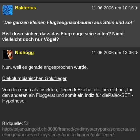
Bakterius
11.06.2006 um 10:16
"Die ganzen kleinen Flugzeugnachbauten aus Stein und so!"
Bist duso sicher, dass das Flugzeuge sein sollen? Nicht
vielleicht doch nur Vögel?
Nidhögg
11.06.2006 um 13:36
‭Nun, weil es gerade angesprochen wurde.
‭Diekolumbianischen Goldflieger
‭Von den einen als Insekten, fliegendeFische, etc. bezeichnet, für
den anderen ein Fluggerät und somit ein Indiz für diePaläo-SETI-
Hypothese.
‭Bildquelle:
http://tatjana.ingold.ch:8080/framed/evd/mysterypark/sonderausst
ellungen/unsolved_mysteries/goetterfiguren/goldflieger/