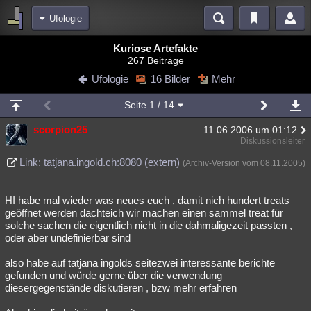
Ufologie
Bereiche
Kuriose Artefakte
267 Beiträge
Echtzeit
Diskussionen
Blogs
Videos
Statistiken
Ufologie
16 Bilder
Mehr
Chat
Wiki
Neuigkeiten
Seite
1
/ 14
meine Rubriken
scorpion25
11.06.2006 um 01:12
Menschen
Wissenschaft
Politik
Mystery
Kriminalfälle
Diskussionsleiter
Spiritualität
Verschwörungen
Technologie
Ufologie
Link: tatjana.ingold.ch:8080 (extern)
(Archiv-Version vom 08.11.2005)
Natur
Umfragen
Unterhaltung
HI habe mal wieder was neues euch , damit nich hundert treats
weitere Rubriken
geöffnet werden dachteich wir machen einen sammel treat für
solche sachen die eigentlich nicht in die dahmaligezeit passten ,
Philosophie
Träume
Orte
Esoterik
Literatur
oder aber undefinierbar sind
Astronomie
Helpdesk
Gruppen
Gaming
Filme
also habe auf tatjana ingolds seitezwei interessante berichte
gefunden und würde gerne über die verwendung
Musik
Clash
Verbesserungen
Allmystery
English
diesergegenstände diskutieren , bzw mehr erfahren
Übersichten