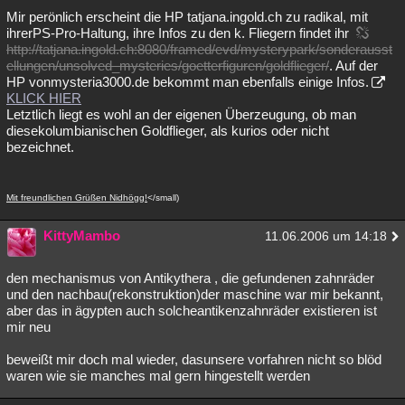
‭Mir perönlich erscheint die HP tatjana.ingold.ch zu radikal, mit
ihrerPS-Pro-Haltung, ihre Infos zu den k. Fliegern findet ihr
http://tatjana.ingold.ch:8080/framed/evd/mysterypark/sonderausst
ellungen/unsolved_mysteries/goetterfiguren/goldflieger/
. Auf der
HP vonmysteria3000.de bekommt man ebenfalls einige Infos.
KLICK HIER
‭Letztlich liegt es wohl an der eigenen Überzeugung, ob man
diesekolumbianischen Goldflieger, als kurios oder nicht
bezeichnet.
Mit freundlichen Grüßen Nidhögg!
</small)
KittyMambo
11.06.2006 um 14:18
den mechanismus von Antikythera , die gefundenen zahnräder
und den nachbau(rekonstruktion)der maschine war mir bekannt,
aber das in ägypten auch solcheantikenzahnräder existieren ist
mir neu
beweißt mir doch mal wieder, dasunsere vorfahren nicht so blöd
waren wie sie manches mal gern hingestellt werden