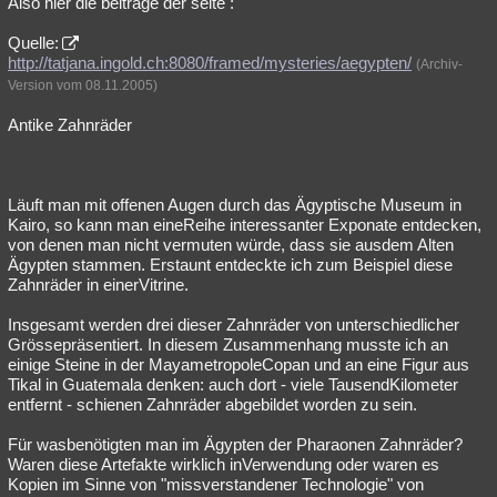
Also hier die beiträge der seite :
Besucht
Teilgenommen
Alle
Neue
Geschlossen
Quelle:
http://tatjana.ingold.ch:8080/framed/mysteries/aegypten/
(Archiv-
Lesenswert
Schlüsselwörter
Version vom 08.11.2005)
Antike Zahnräder
Läuft man mit offenen Augen durch das Ägyptische Museum in
Kairo, so kann man eineReihe interessanter Exponate entdecken,
von denen man nicht vermuten würde, dass sie ausdem Alten
Ägypten stammen. Erstaunt entdeckte ich zum Beispiel diese
Zahnräder in einerVitrine.
Insgesamt werden drei dieser Zahnräder von unterschiedlicher
Grössepräsentiert. In diesem Zusammenhang musste ich an
einige Steine in der MayametropoleCopan und an eine Figur aus
Tikal in Guatemala denken: auch dort - viele TausendKilometer
entfernt - schienen Zahnräder abgebildet worden zu sein.
Für wasbenötigten man im Ägypten der Pharaonen Zahnräder?
Waren diese Artefakte wirklich inVerwendung oder waren es
Kopien im Sinne von "missverstandener Technologie" von