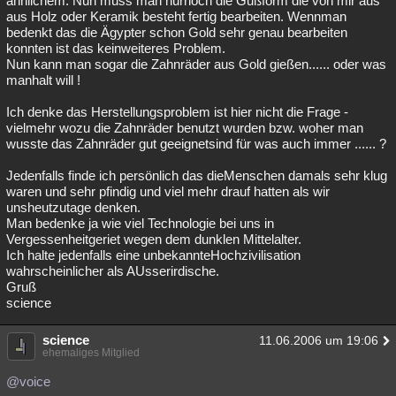
ähnlichem. Nun muss man nurnoch die Gußform die von mir aus
aus Holz oder Keramik besteht fertig bearbeiten. Wennman
bedenkt das die Ägypter schon Gold sehr genau bearbeiten
konnten ist das keinweiteres Problem.
Nun kann man sogar die Zahnräder aus Gold gießen...... oder was
manhalt will !
Ich denke das Herstellungsproblem ist hier nicht die Frage -
vielmehr wozu die Zahnräder benutzt wurden bzw. woher man
wusste das Zahnräder gut geeignetsind für was auch immer ...... ?
Jedenfalls finde ich persönlich das dieMenschen damals sehr klug
waren und sehr pfindig und viel mehr drauf hatten als wir
unsheutzutage denken.
Man bedenke ja wie viel Technologie bei uns in
Vergessenheitgeriet wegen dem dunklen Mittelalter.
Ich halte jedenfalls eine unbekannteHochzivilisation
wahrscheinlicher als AUsserirdische.
Gruß
science
science
11.06.2006 um 19:06
ehemaliges Mitglied
@voice