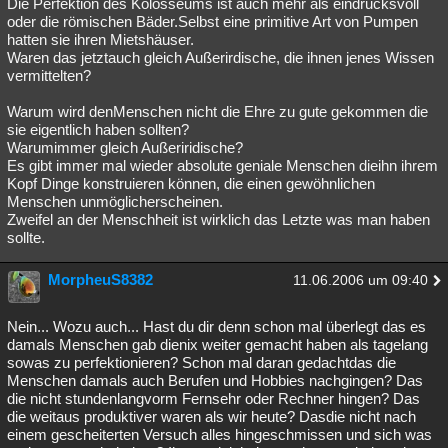
Die Perfektion des Kolosseums ist auch mehr als eindrucksvoll
oder die römischen Bäder.Selbst eine primitive Art von Pumpen
hatten sie ihren Mietshäuser.
Waren das jetztauch gleich Außerirdische, die ihnen jenes Wissen
vermittelten?
Warum wird denMenschen nicht die Ehre zu gute gekommen die
sie eigentlich haben sollten?
Warumimmer gleich Außeriridische?
Es gibt immer mal wieder absolute geniale Menschen dieihn ihrem
Kopf Dinge konstruieren können, die einen gewöhnlichen
Menschen unmöglicherscheinen.
Zweifel an der Menschheit ist wirklich das Letzte was man haben
sollte.
MorpheuS8382
11.06.2006 um 09:40
Nein... Wozu auch... Hast du dir denn schon mal überlegt das es
damals Menschen gab dienix weiter gemacht haben als tagelang
sowas zu perfektionieren? Schon mal daran gedachtdas die
Menschen damals auch Berufen und Hobbies nachgingen? Das
die nicht stundenlangvorm Fernsehr oder Rechner hingen? Das
die weitaus produktiver waren als wir heute? Dasdie nicht nach
einem gescheiterten Versuch alles hingeschmissen und sich was