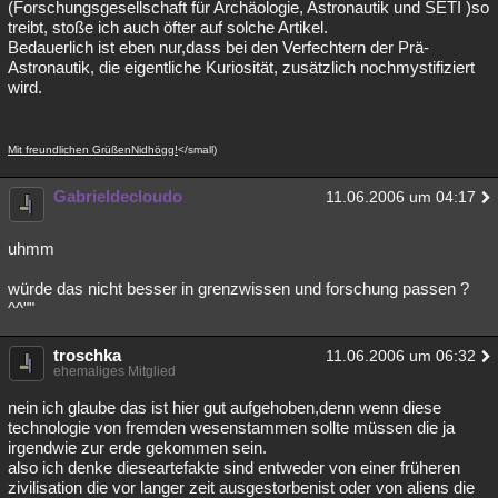
(Forschungsgesellschaft für Archäologie, Astronautik und SETI )so
treibt, stoße ich auch öfter auf solche Artikel.
‭Bedauerlich ist eben nur,dass bei den Verfechtern der Prä-
Astronautik, die eigentliche Kuriosität, zusätzlich nochmystifiziert
wird.
Mit freundlichen GrüßenNidhögg!
</small)
Gabrieldecloudo
11.06.2006 um 04:17
uhmm
würde das nicht besser in grenzwissen und forschung passen ?
^^""
troschka
11.06.2006 um 06:32
ehemaliges Mitglied
nein ich glaube das ist hier gut aufgehoben,denn wenn diese
technologie von fremden wesenstammen sollte müssen die ja
irgendwie zur erde gekommen sein.
also ich denke dieseartefakte sind entweder von einer früheren
zivilisation die vor langer zeit ausgestorbenist oder von aliens die