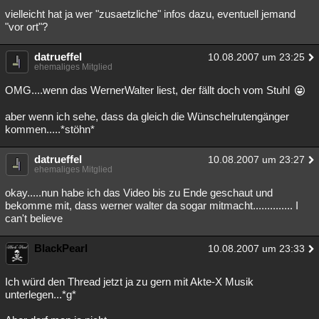
vielleicht hat ja wer "zusaetzliche" infos dazu, eventuell jemand
Besucht
Teilgenommen
Alle
Neue
Geschlossen
"vor ort"?
Lesenswert
Schlüsselwörter
datrueffel
10.08.2007 um 23:25
ehemaliges Mitglied
OMG....wenn das WernerWalter liest, der fällt doch vom Stuhl
aber wenn ich sehe, dass da gleich die Wünschelrutengänger
kommen.....*stöhn*
datrueffel
10.08.2007 um 23:27
ehemaliges Mitglied
okay.....nun habe ich das Video bis zu Ende geschaut und
bekomme mit, dass werner walter da sogar mitmacht.............. I
can't believe
BlackPearl
10.08.2007 um 23:33
Ich würd den Thread jetzt ja zu gern mit Akte-X Musik
unterlegen...*g*