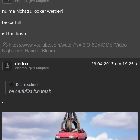
ehemaliges Mitglied
Besucht
Teilgenommen
Alle
Neue
Geschlossen
nu ma nicht zu locker werden!
Lesenswert
Schlüsselwörter
be carfull
ist fun trash
https://www.youtube.com/watch?v=f3fO-6DmOMo (Video:
Nightcore- Hand of Blood)
dedux
29.04.2017 um 19:26
ehemaliges Mitglied
Keern schrieb:
be carfullist fun trash