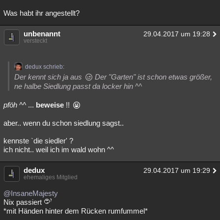
Was habt ihr angestellt?
unbenannt
29.04.2017 um 19:28
versteckt
dedux schrieb:
Der kennt sich ja aus
Der "Garten" ist schon etwas größer,
ne halbe Siedlung passt da locker hin ^^
pföh ^^
...
beweise
!!
aber.. wenn du schon siedlung sagst..
kennste `die siedler' ?
ich nicht.. weil ich im wald wohn ^^
dedux
29.04.2017 um 19:29
ehemaliges Mitglied
@InsaneMajesty
Nix passiert
*mit Händen hinter dem Rücken rumfummel*