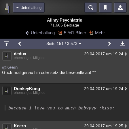
Unterhaltung
Bereiche
Allmy Psychiatrie
71.665 Beiträge
Echtzeit
Diskussionen
Blogs
Videos
Statistiken
Unterhaltung
5.941 Bilder
Mehr
Chat
Wiki
Neuigkeiten
Seite
151
/ 3.573
meine Rubriken
dedux
29.04.2017 um 19:24
Menschen
Wissenschaft
Politik
Mystery
Kriminalfälle
ehemaliges Mitglied
Spiritualität
Verschwörungen
Technologie
Ufologie
@Keern
Guck mal genau hin oder setz die Lesebrille auf ^^
Natur
Umfragen
Unterhaltung
weitere Rubriken
DonkeyKong
29.04.2017 um 19:24
ehemaliges Mitglied
Philosophie
Träume
Orte
Esoterik
Literatur
Astronomie
Helpdesk
Gruppen
Gaming
Filme
because i love you to much babyyyy :kiss:
Musik
Clash
Verbesserungen
Allmystery
English
Keern
29.04.2017 um 19:25
Übersichten