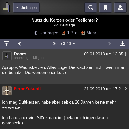
Umfragen
Bereiche
Nutzt du Kerzen oder Teelichter?
44 Beiträge
Echtzeit
Diskussionen
Blogs
Videos
Statistiken
Umfragen
1 Bild
Mehr
Chat
Wiki
Neuigkeiten
2
Seite
3
/ 3
meine Rubriken
Doors
09.01.2018 um 12:35
Menschen
Wissenschaft
Politik
Mystery
Kriminalfälle
ehemaliges Mitglied
Spiritualität
Verschwörungen
Technologie
Ufologie
Apropos Wachskerzen: Alles Lüge. Die wachsen nicht, wenn man
sie benutzt. Die werden eher kürzer.
Natur
Umfragen
Unterhaltung
weitere Rubriken
FerneZukunft
21.09.2019 um 17:21
Philosophie
Träume
Orte
Esoterik
Literatur
Ich mag Duftkerzen, habe aber seit ca 20 Jahren keine mehr
Astronomie
Helpdesk
Gruppen
Gaming
Filme
verwendet.
Ich habe aber vier Stück daheim (bekam ich irgendwann
Musik
Clash
Verbesserungen
Allmystery
English
geschenkt).
Übersichten