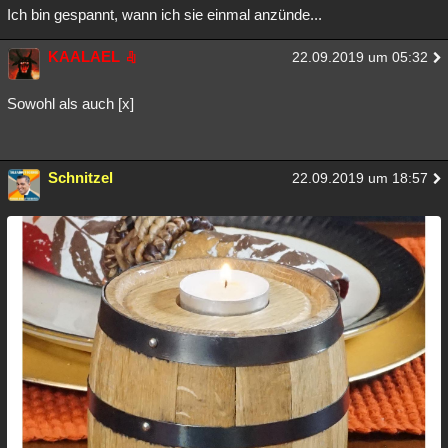
Ich bin gespannt, wann ich sie einmal anzünde...
Besucht
Teilgenommen
Alle
Neue
Geschlossen
KAALAEL
22.09.2019 um 05:32
Lesenswert
Schlüsselwörter
Sowohl als auch [x]
Schnitzel
22.09.2019 um 18:57