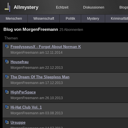
Allmystery
Echtzeit
Diskussionen
Blog
Menschen
Wissenschaft
Politik
Mystery
Kriminalfäl
Blog von MorgenFreemann
25 Abonnenten
Themen
FreedysseusX - Forget About Norman K
MorgenFreemann
am 12.11.2014
Housefrau
MorgenFreemann
am 22.12.2013
The Dream Of The Sleepless Man
MorgenFreemann
am 17.12.2013
HighPerSpace
MorgenFreemann
am 26.10.2013
Hi-Hat Club Vol. 1
MorgenFreemann
am 03.08.2013
Ursuppe