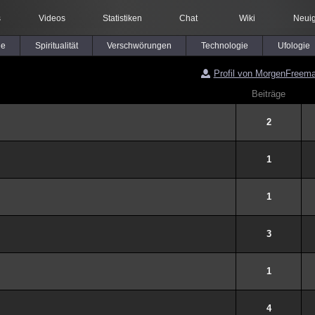
s
Videos
Statistiken
Chat
Wiki
Neuig
le
Spiritualität
Verschwörungen
Technologie
Ufologie
Profil von MorgenFreem
Beiträge
2
1
1
3
1
4