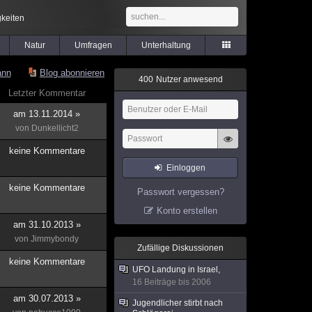
keiten
Natur
Umfragen
Unterhaltung
ann
Blog abonnieren
4
0
0
Nutzer anwesend
Letzter Kommentar
am 13.11.2014 »
von
Dunkellicht2
keine Kommentare
Einloggen
keine Kommentare
Passwort vergessen?
Konto erstellen
am 31.10.2013 »
von
Jimmybondy
Zufällige Diskussionen
keine Kommentare
UFO Landung in Israel,
16 Beiträge bis 2006
am 30.07.2013 »
Jugendlicher stirbt nach