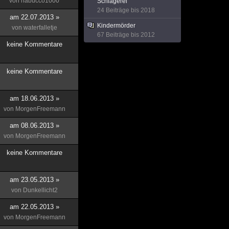
von
nabucco1000
Schlägerei
24 Beiträge bis 2018
am 22.07.2013 »
Kindermörder
von
waterfalletje
67 Beiträge bis 2012
keine Kommentare
keine Kommentare
am 18.06.2013 »
von
MorgenFreemann
am 08.06.2013 »
von
MorgenFreemann
keine Kommentare
am 23.05.2013 »
von
Dunkellicht2
am 22.05.2013 »
von
MorgenFreemann