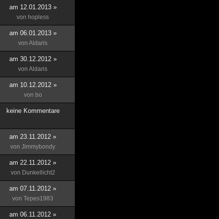
am 12.01.2013 »
von
hopless
am 06.01.2013 »
von
Aldaris
am 30.12.2012 »
von
Aldaris
am 10.12.2012 »
von
bo
keine Kommentare
am 23.11.2012 »
von
Jimmybondy
am 22.11.2012 »
von
Dunkellicht2
am 07.11.2012 »
von
Tepes1983
am 06.11.2012 »