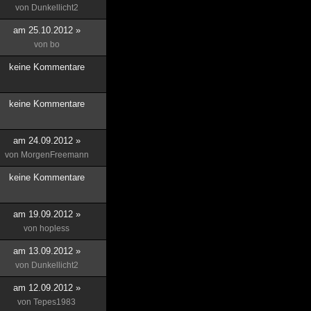
von
Dunkellicht2
am 25.10.2012 »
von
bo
keine Kommentare
keine Kommentare
am 24.09.2012 »
von
MorgenFreemann
keine Kommentare
am 19.09.2012 »
von
hopless
am 13.09.2012 »
von
Dunkellicht2
am 12.09.2012 »
von
Tepes1983