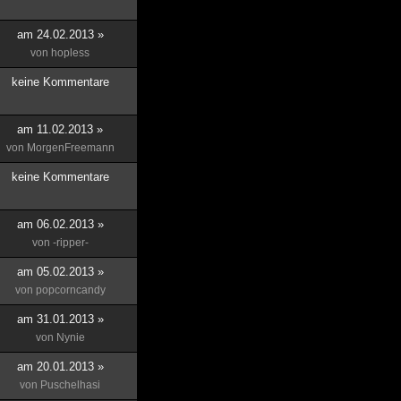
am 24.02.2013 »
von
hopless
keine Kommentare
am 11.02.2013 »
von
MorgenFreemann
keine Kommentare
am 06.02.2013 »
von
-ripper-
am 05.02.2013 »
von
popcorncandy
am 31.01.2013 »
von
Nynie
am 20.01.2013 »
von
Puschelhasi