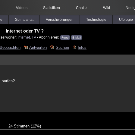
Videos
Statistiken
Chat
Wiki
Neuig
3
le
Spiritualität
Verschwörungen
Technologie
Ufologie
Internet oder TV ?
sselwörter:
Internet
,
TV
▪ Abonnieren:
Feed
E-Mail
Beobachten
Antworten
Suchen
Infos
z surfen?
24 Stimmen
(12%)