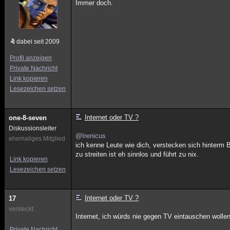
Immer doch.
dabei seit 2009
Profil anzeigen
Private Nachricht
Link kopieren
Lesezeichen setzen
Internet oder TV ?
one-8-seven
Diskussionsleiter
@Irenicus
ehemaliges Mitglied
ich kenne Leute wie dich, verstecken sich hinterm 
zu streiten ist eh sinnlos und führt zu nix.
Link kopieren
Lesezeichen setzen
Internet oder TV ?
17
versteckt
Internet, ich würds nie gegen TV eintauschen wollen
Private Nachricht