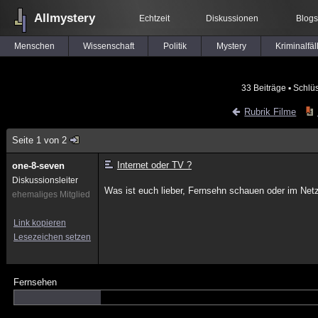
Allmystery
Echtzeit
Diskussionen
Blogs
Menschen
Wissenschaft
Politik
Mystery
Kriminalfäl
33 Beiträge
▪ Schlü
Rubrik Filme
Seite 1 von 2
Internet oder TV ?
one-8-seven
Diskussionsleiter
Was ist euch lieber, Fernsehn schauen oder im Net
ehemaliges Mitglied
Link kopieren
Lesezeichen setzen
Fernsehen