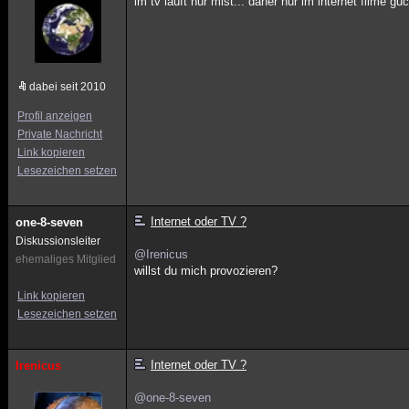
im tv läuft nur mist... daher nur im internet filme gu
dabei seit 2010
Profil anzeigen
Private Nachricht
Link kopieren
Lesezeichen setzen
Internet oder TV ?
one-8-seven
Diskussionsleiter
@Irenicus
ehemaliges Mitglied
willst du mich provozieren?
Link kopieren
Lesezeichen setzen
Internet oder TV ?
Irenicus
@one-8-seven