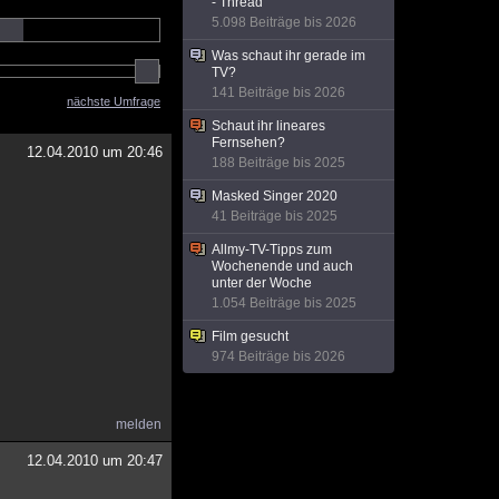
- Thread
5.098 Beiträge bis 2026
Was schaut ihr gerade im
TV?
141 Beiträge bis 2026
nächste Umfrage
Schaut ihr lineares
Fernsehen?
12.04.2010 um 20:46
188 Beiträge bis 2025
Masked Singer 2020
41 Beiträge bis 2025
Allmy-TV-Tipps zum
Wochenende und auch
unter der Woche
1.054 Beiträge bis 2025
Film gesucht
974 Beiträge bis 2026
melden
12.04.2010 um 20:47