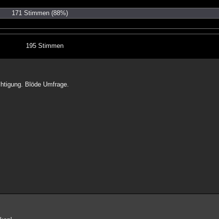
171 Stimmen
(88%)
195 Stimmen
chtigung. Blöde Umfrage.