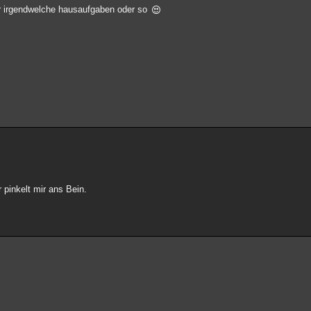
für irgendwelche hausaufgaben oder so
 pinkelt mir ans Bein.