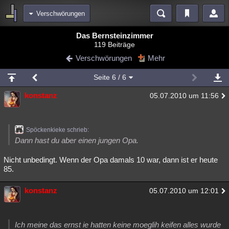
Verschwörungen
Bereiche
Das Bernsteinzimmer
119 Beiträge
Echtzeit
Diskussionen
Blogs
Videos
Statistiken
Verschwörungen
Mehr
Chat
Wiki
Neuigkeiten
Seite
6
/ 6
meine Rubriken
konstanz
05.07.2010 um 11:56
Menschen
Wissenschaft
Politik
Mystery
Kriminalfälle
Spiritualität
Verschwörungen
Technologie
Ufologie
Spöckenkieke schrieb:
Natur
Umfragen
Unterhaltung
Dann hast du aber einen jungen Opa.
weitere Rubriken
Nicht unbedingt. Wenn der Opa damals 10 war, dann ist er heute
85.
Philosophie
Träume
Orte
Esoterik
Literatur
Astronomie
Helpdesk
Gruppen
Gaming
Filme
konstanz
05.07.2010 um 12:01
Musik
Clash
Verbesserungen
Allmystery
English
Ich meine das ernst ie hatten keine moeglih keifen alles wurde
Übersichten