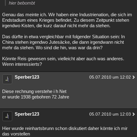
hier bebombt
Besucht
Teilgenommen
Alle
Neue
Geschlossen
Genau das meinte ich. Wir haben eine Industrienation, die sich im
Lesenswert
Schlüsselwörter
Endstadium eines Krieges befindet. Zu diesem Zeitpunkt stehen
irgendwo Kisten, die kurz darauf nicht mehr da stehen.
Das dürfte in etwa vergleichbar mit folgender Situation sein: In
China stehen irgendwo Jutesäcke, die dann irgendwann nicht
mehr da stehen. Wo sind die hin, was war da drin?
Könnte Reis gewesen sein, vielleicht aber auch was anderes.
Wenn interessierts?
Sperber123
05.07.2010 um 12:02
Diese rechnung verstehe i h Net
er wurde 1938 gebohren 72 Jahre
Sperber123
05.07.2010 um 12:03
Hier wurde reinhartsbrunn schon diskutiert daher körnte ich mir
das vorstellen