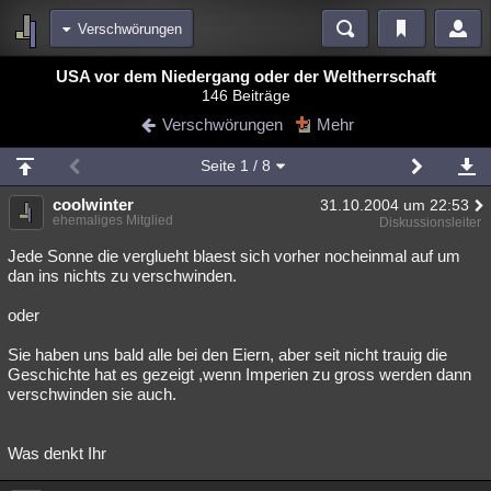
Verschwörungen
Bereiche
USA vor dem Niedergang oder der Weltherrschaft
146 Beiträge
Echtzeit
Diskussionen
Blogs
Videos
Statistiken
Verschwörungen
Mehr
Chat
Wiki
Neuigkeiten
Seite
1
/ 8
meine Rubriken
coolwinter
31.10.2004 um 22:53
Menschen
Wissenschaft
Politik
Mystery
Kriminalfälle
ehemaliges Mitglied
Diskussionsleiter
Spiritualität
Verschwörungen
Technologie
Ufologie
Jede Sonne die verglueht blaest sich vorher nocheinmal auf um
dan ins nichts zu verschwinden.
Natur
Umfragen
Unterhaltung
oder
weitere Rubriken
Sie haben uns bald alle bei den Eiern, aber seit nicht trauig die
Philosophie
Träume
Orte
Esoterik
Literatur
Geschichte hat es gezeigt ,wenn Imperien zu gross werden dann
verschwinden sie auch.
Astronomie
Helpdesk
Gruppen
Gaming
Filme
Musik
Clash
Verbesserungen
Allmystery
English
Was denkt Ihr
Übersichten