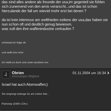
das sind alles andere als freunde der usa,im gegenteil sie fühlen
sich zunemend von den amis verarscht...und das ist schon
hierzulande der fall um wieviel mehr erst bei denen ?
da ist kein interesse am weltfrieden seitens der usa,das haben sie
nun schon oft und deutlich genug bewiesen.
was soll den ihre waffenindustrie verkaufen ?
schicksal ich folge dir
und wollt ichs nicht
ich müßt es doch und unter seufzern tun
Obrien
01.11.2004 um 16:34
ehemaliges Mitglied
Israel hat auch Atomwaffen;)
Sei vergnügt solange du am Leben bist...
Ptahotep (2400 v.Chr.)