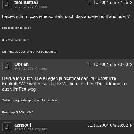
taothustra1
31.10.2004 um 22:56
Besucht
Teilgenommen
Alle
Neue
Geschlossen
ehemaliges Mitglied
beides stimmt,das eine schließt doch das andere nicht aus oder ?
Lesenswert
Schlüsselwörter
schicksal ich folge dir
und wollt ichs nicht
ich müßt es doch und unter seufzern tun
Obrien
31.10.2004 um 23:00
ehemaliges Mitglied
Denke ich auch. Die Kriegen ja nichtmal den irak unter ihre
Kontrolle!Wie wollen sie da die Wlt beherrschen?Die bekommen
auch ihr Fett weg.
Sei vergnügt solange du am Leben bist...
Ptahotep (2400 v.Chr.)
aznsoul
31.10.2004 um 23:02
ehemaliges Mitglied