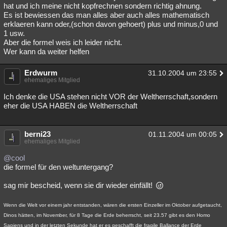
hat und ich meine nicht kopfrechnen sondern richtig ahnung.
Es ist bewiessen das man alles aber auch alles mathematisch
erklaeren kann oder,(schon davon gehoert) plus und minus,0 und
1 usw.
Aber die formel weis ich leider nicht.
Wer kann da weiter helfen
Erdwurm
31.10.2004 um 23:55
ehemaliges Mitglied
Ich denke die USA stehen nicht VOR der Weltherrschaft,sondern
eher die USA HABEN die Weltherrschaft
berni23
01.11.2004 um 00:05
ehemaliges Mitglied
@cool
die formel für den weltuntergang?
sag mir bescheid, wenn sie dir wieder einfällt!
Wenn die Welt vor einem jahr entstanden, wären die ersten Einzeller im Oktober aufgetaucht,
Dinos hätten, im November, für 8 Tage die Erde beherrscht, seit 23.57 gibt es den Homo
Sapiens und in der letzten Sekunde hat er es geschafft die fragile Ballance der Erde