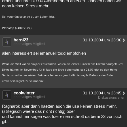
erhebt und ihre 10.000 Atombomben abfeuert...danach haben wir
dann keinen Stress mehr...
Sei vergnügt solange du am Leben bist...
Ptahotep (2400 v.Chr.)
berni23
31.10.2004 um 23:36
ehemaliges Mitglied
allen interessiert sei emanuell todd empfohlen
Wenn die Welt vor einem jahr entstanden, wären die ersten Einzeller im Oktober aufgetaucht,
Dinos hätten, im November, für 8 Tage die Erde beherrscht, seit 23.57 gibt es den Homo
Sapiens und in der letzten Sekunde hat er es geschafft die fragile Ballance der Erde
unwiederbringlich zu verändern!
coolwinter
31.10.2004 um 23:45
ehemaliges Mitglied
Diskussionsleiter
Ragnarök aber dann haetten auch die usa keinen stress mehr.
(strtegisch waere das nicht richtig) oder
und kannst mir sagen was fuer einen schrott da berni 23 von sich
gibt