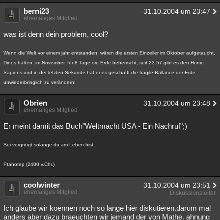
berni23
31.10.2004 um 23:47
ehemaliges Mitglied
was ist denn dein problem, cool?
Wenn die Welt vor einem jahr entstanden, wären die ersten Einzeller im Oktober aufgetaucht,
Dinos hätten, im November, für 8 Tage die Erde beherrscht, seit 23.57 gibt es den Homo
Sapiens und in der letzten Sekunde hat er es geschafft die fragile Ballance der Erde
unwiederbringlich zu verändern!
Obrien
31.10.2004 um 23:48
ehemaliges Mitglied
Er meint damit das Buch"Weltmacht USA - Ein Nachruf";)
Sei vergnügt solange du am Leben bist...
Ptahotep (2400 v.Chr.)
coolwinter
31.10.2004 um 23:51
ehemaliges Mitglied
Diskussionsleiter
Ich glaube wir koennen noch so lange hier diskutieren.darum mal
anders aber dazu braeuchten wir jemand der von Mathe. ahnung