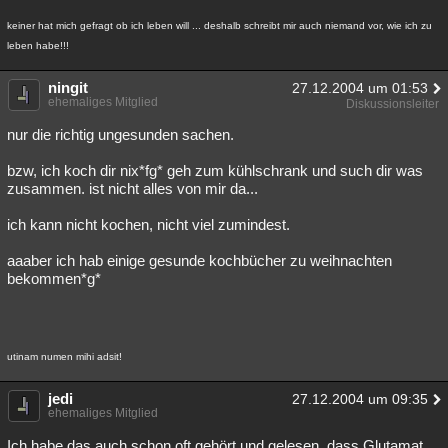
keiner hat mich gefragt ob ich leben will ... deshalb schreibt mir auch niemand vor, wie ich zu
leben habe!!!
ningit
27.12.2004 um 01:53
ehemaliges Mitglied
Diskussionsleiter
nur die richtig ungesunden sachen.
bzw, ich koch dir nix*fg* geh zum kühlschrank und such dir was
zusammen. ist nicht alles von mir da...
ich kann nicht kochen, nicht viel zumindest.
aaaber ich hab einige gesunde kochbücher zu weihnachten
bekommen*g*
utinam numen mihi adsit!
jedi
27.12.2004 um 09:35
ehemaliges Mitglied
Ich habe das auch schon oft gehört und gelesen, dass Glutamat