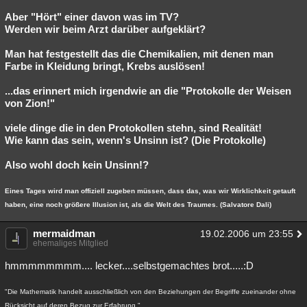
Aber "Hört" einer davon was im TV?
Werden wir beim Arzt darüber aufgeklärt?
Man hat festgestellt das die Chemikalien, mit denen man
Farbe in Kleidung bringt, Krebs auslösen!
...das erinnert mich irgendwie an die "Protokolle der Weisen
von Zion!"
viele dinge die in den Protokollen stehn, sind Realität!
Wie kann das sein, wenn's Unsinn ist? (Die Protokolle)
Also wohl doch kein Unsinn!?
Eines Tages wird man offiziell zugeben müssen, dass das, was wir Wirklichkeit getauft
haben, eine noch größere Illusion ist, als die Welt des Traumes. (Salvatore Dali)
mermaidman
19.02.2006 um 23:55
ehemaliges Mitglied
hmmmmmmmm.... lecker....selbstgemachtes brot.....:D
"Die Mathematik handelt ausschließlich von den Beziehungen der Begriffe zueinander ohne
Rücksicht auf deren Bezug zur Erfahrung."