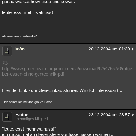
genau wie cashewnüsse und sowas.
leute, esst mehr walnuss!
utinam numen mihi adsit!
kaán
20.12.2004 um 01:30
http://www.greenpeace.org/multimedia/download/0/547657/0/ratge
ber-essen-ohne-gentechnik-pdf
Hier der Link zum Gen-Einkaufsführer. Wirklich interessant...
- Ich selbst bin mir das größte Rätsel -
evoice
23.12.2004 um 23:57
ehemaliges Mitglied
"leute, esst mehr walnuss!"
ich muss mal an dieser stelle vor haselnüssen warnen ...