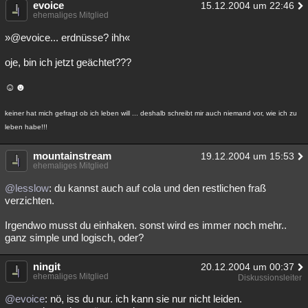
evoice
15.12.2004 um 22:46
Besucht
Teilgenommen
Alle
Neue
Geschlossen
ehemaliges Mitglied
»@evoice... erdnüsse? ihh«
Lesenswert
Schlüsselwörter
oje, bin ich jetzt geächtet???
☺☻
keiner hat mich gefragt ob ich leben will ... deshalb schreibt mir auch niemand vor, wie ich zu
leben habe!!!
mountainstream
19.12.2004 um 15:53
ehemaliges Mitglied
@lesslow
: du kannst auch auf cola und den restlichen fraß
verzichten.
Irgendwo musst du einhaken. sonst wird es immer noch mehr..
ganz simple und logisch, oder?
ningit
20.12.2004 um 00:37
ehemaliges Mitglied
Diskussionsleiter
@evoice
: nö, iss du nur. ich kann sie nur nicht leiden.