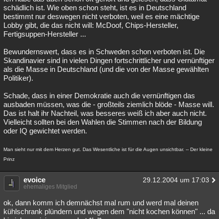
schädlich ist. Wie oben schon steht, ist es in Deutschland
bestimmt nur deswegen nicht verboten, weil es eine mächtige
Lobby gibt, die das nicht will: McDoof, Chips-Hersteller,
Fertigsuppen-Hersteller ...
Bewundernswert, dass es in Schweden schon verboten ist. Die
Skandinavier sind in vielen Dingen fortschrittlicher und vernünftiger
als die Masse in Deutschland (und die von der Masse gewählten
Politiker).
Schade, dass in einer Demokratie auch die vernünftigen das
ausbaden müssen, was die - großteils ziemlich blöde - Masse will.
Das ist halt ihr Nachteil, was besseres weiß ich aber auch nicht.
Vielleicht sollten bei den Wahlen die Stimmen nach der Bildung
oder IQ gewichtet werden.
Man sieht nur mit dem Herzen gut. Das Wesentliche ist für die Augen unsichtbar. -- Der kleine
Prinz
evoice
29.12.2004 um 17:03
ehemaliges Mitglied
ok, dann komm ich demnächst mal rum und werd mal deinen
kühlschrank plündern und wegen dem "nicht kochen können" ... da