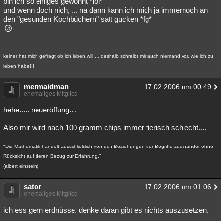
bin ich so einiges gewohnt *lol*
und wenn doch nich, ... na dann kann ich mich ja immernoch an
den "gesunden Kochbüchern" satt gucken *fg*
keiner hat mich gefragt ob ich leben will ... deshalb schreibt mir auch niemand vor, wie ich zu
leben habe!!!
mermaidman
17.02.2006 um 00:49
ehemaliges Mitglied
hehe..... neueröffung....
Also mir wird nach 100 gramm chips immer tierisch schlecht....
"Die Mathematik handelt ausschließlich von den Beziehungen der Begriffe zueinander ohne
Rücksicht auf deren Bezug zur Erfahrung."
(albert einstein)
sator
17.02.2006 um 01:06
ehemaliges Mitglied
ich ess gern erdnüsse. denke daran gibt es nichts auszusetzen.