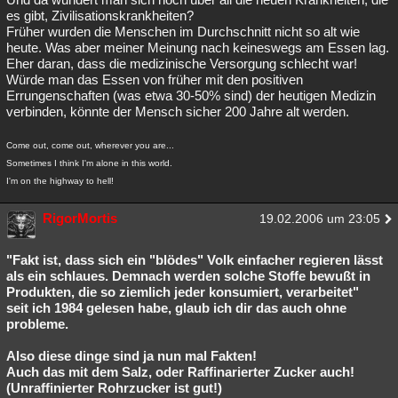
es gibt, Zivilisationskrankheiten?
Früher wurden die Menschen im Durchschnitt nicht so alt wie
heute. Was aber meiner Meinung nach keineswegs am Essen lag.
Eher daran, dass die medizinische Versorgung schlecht war!
Würde man das Essen von früher mit den positiven
Errungenschaften (was etwa 30-50% sind) der heutigen Medizin
verbinden, könnte der Mensch sicher 200 Jahre alt werden.
Come out, come out, wherever you are...
Sometimes I think I'm alone in this world.
I'm on the highway to hell!
RigorMortis
19.02.2006 um 23:05
"Fakt ist, dass sich ein "blödes" Volk einfacher regieren lässt
als ein schlaues. Demnach werden solche Stoffe bewußt in
Produkten, die so ziemlich jeder konsumiert, verarbeitet"
seit ich 1984 gelesen habe, glaub ich dir das auch ohne
probleme.
Also diese dinge sind ja nun mal Fakten!
Auch das mit dem Salz, oder Raffinarierter Zucker auch!
(Unraffinierter Rohrzucker ist gut!)