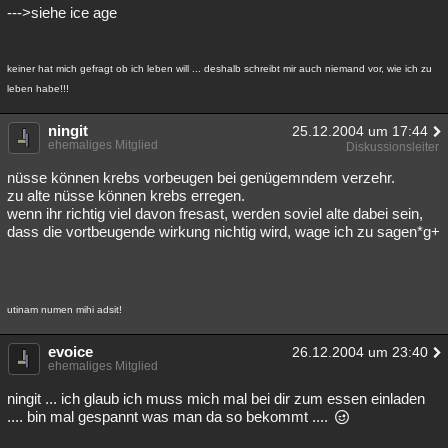
--->siehe ice age
keiner hat mich gefragt ob ich leben will ... deshalb schreibt mir auch niemand vor, wie ich zu
leben habe!!!
ningit
25.12.2004 um 17:44
ehemaliges Mitglied
Diskussionsleiter
nüsse können krebs vorbeugen bei genügemndem verzehr.
zu alte nüsse können krebs erregen.
wenn ihr richtig viel davon fresast, werden soviel alte dabei sein,
dass die vortbeugende wirkung nichtig wird, wage ich zu sagen*g+
utinam numen mihi adsit!
evoice
26.12.2004 um 23:40
ehemaliges Mitglied
ningit ... ich glaub ich muss mich mal bei dir zum essen einladen
.... bin mal gespannt was man da so bekommt ....