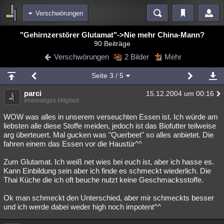
Verschwörungen
Bereiche
"Gehirnzerstörer Glutamat"->Nie mehr China-Mann?
90 Beiträge
Echtzeit
Diskussionen
Blogs
Videos
Statistiken
Verschwörungen
2 Bilder
Mehr
Chat
Wiki
Neuigkeiten
2
Seite
3
/ 5
meine Rubriken
parci
15.12.2004 um 00:16
Menschen
Wissenschaft
Politik
Mystery
Kriminalfälle
ehemaliges Mitglied
Spiritualität
Verschwörungen
Technologie
Ufologie
WOW was alles in unserem verseuchten Essen ist. Ich würde am
liebsten alle diese Stoffe meiden, jedoch ist das Biofutter teilweise
arg überteuert. Mal gucken was "Querbeet" so alles anbietet. Die
Natur
Umfragen
Unterhaltung
fahren einem das Essen vor die Haustür^^
weitere Rubriken
Zum Glutamat. Ich weiß net wies bei euch ist, aber ich hasse es.
Philosophie
Träume
Orte
Esoterik
Literatur
Kann Einbildung sein aber ich finde es schmeckt wiederlich. Die
Thai Küche die ich oft beuche nutzt keine Geschmacksstoffe.
Astronomie
Helpdesk
Gruppen
Gaming
Filme
Ok man schmeckt den Unterschied, aber mir schmeckts besser
Musik
Clash
Verbesserungen
Allmystery
English
und ich werde dabei weder high noch impotent^^
Übersichten