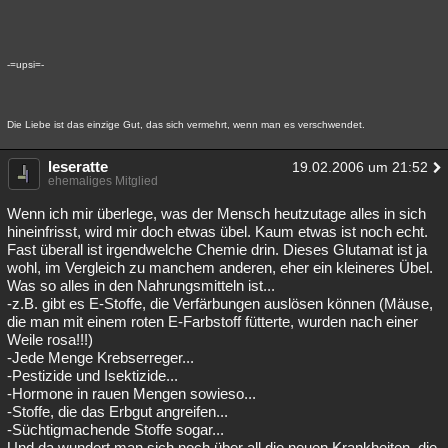
-=upsi=-
Die Liebe ist das einzige Gut, das sich vermehrt, wenn man es verschwendet.
leseratte
19.02.2006 um 21:52
ehemaliges Mitglied
Wenn ich mir überlege, was der Mensch heutzutage alles in sich
hineinfrisst, wird mir doch etwas übel. Kaum etwas ist noch echt.
Fast überall ist irgendwelche Chemie drin. Dieses Glutamat ist ja
wohl, im Vergleich zu manchem anderen, eher ein kleineres Übel.
Was so alles in den Nahrungsmitteln ist...
-z.B. gibt es E-Stoffe, die Verfärbungen auslösen können (Mäuse,
die man mit einem roten E-Farbstoff fütterte, wurden nach einer
Weile rosa!!!)
-Jede Menge Krebserreger...
-Pestizide und Isektizide...
-Hormone in rauen Mengen sowieso...
-Stoffe, die das Erbgut angreifen...
-Süchtigmachende Stoffe sogar...
Und da wundert man sich noch über all die neuen Krankheiten, die