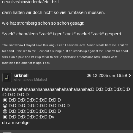
neunlive/binwiederda/etc. bist.
dann hätten wir doch nicht so viel rumfaseln müssen.
wie hat stromberg schon so schön gesagt:
*zack* chamäleon *zack* tiger *zack* dackel *zack* gesperrt
"You know how I stayed alive this long? Fear. Fearsome acts. A man steals from me, I cut off
his hand. If he lies to me, I cut out his tongue. If he stands up against me, I cut off his head,
stick it on a pike and lift it up for all to see. A spectacle of fearsome acts. That's what
maintains the order of things. Fear."
urknall
06.12.2005 um 16:59
ehemaliges Mitglied
hahahahahahahahhahaahahahahahhahahaha:D:D:D:D:D:D:D:D:D
:D:D:D:D:D:D
:D:D:D:D:D:D:D:D:D:D:D:D
:D:D:D:D:D:D:D:D:D:D:D:D:D:D
:D:D:D:D:D:D:D:D:D:D:D:D
:D:D:D:D:D:D:D:D:D:Dv
du armsehliger