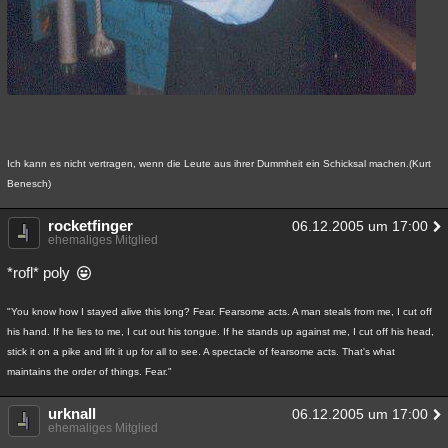
Ich kann es nicht vertragen, wenn die Leute aus ihrer Dummheit ein Schicksal machen.(Kurt
Benesch)
rocketfinger
06.12.2005 um 17:00
ehemaliges Mitglied
*rofl* poly
"You know how I stayed alive this long? Fear. Fearsome acts. A man steals from me, I cut off
his hand. If he lies to me, I cut out his tongue. If he stands up against me, I cut off his head,
stick it on a pike and lift it up for all to see. A spectacle of fearsome acts. That's what
maintains the order of things. Fear."
urknall
06.12.2005 um 17:00
ehemaliges Mitglied