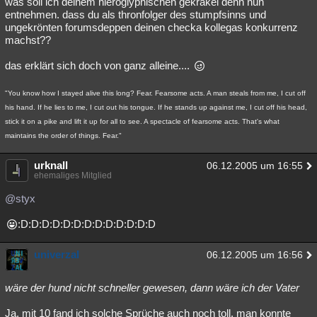
was soll ich deinem hieroglyphischen gekrakel denn nun
entnehmen. dass du als thronfolger des stumpfsinns und
ungekrönten forumsdeppen deinen checka kollegas konkurrenz
machst??
das erklärt sich doch von ganz alleine....
"You know how I stayed alive this long? Fear. Fearsome acts. A man steals from me, I cut off
his hand. If he lies to me, I cut out his tongue. If he stands up against me, I cut off his head,
stick it on a pike and lift it up for all to see. A spectacle of fearsome acts. That's what
maintains the order of things. Fear."
urknall
06.12.2005 um 16:55
ehemaliges Mitglied
@styx
:D:D:D:D:D:D:D:D:D:D:D:D:D
univerzal
06.12.2005 um 16:56
wäre der hund nicht schneller gewesen, dann wäre ich der Vater
Ja, mit 10 fand ich solche Sprüche auch noch toll, man konnte