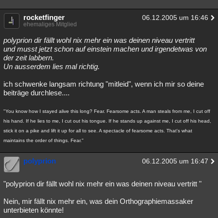
Besucht
Teilgenommen
Alle
Neue
Geschlossen
rocketfinger
06.12.2005 um 16:46
ehemaliges Mitglied
Lesenswert
Schlüsselwörter
polyprion dir fällt wohl nix mehr ein was deinen niveau vertritt
und musst jetzt schon auf einstein machen und irgendetwas von
der zeit labbern.
Un ausserdem lies mal richtig.
ich schwenke langsam richtung "mitleid", wenn ich mir so deine
beiträge durchlese....
"You know how I stayed alive this long? Fear. Fearsome acts. A man steals from me, I cut off
his hand. If he lies to me, I cut out his tongue. If he stands up against me, I cut off his head,
stick it on a pike and lift it up for all to see. A spectacle of fearsome acts. That's what
maintains the order of things. Fear."
polyprion
06.12.2005 um 16:47
"polyprion dir fällt wohl nix mehr ein was deinen niveau vertritt "
Nein, mir fällt nix mehr ein, was dein Orthographiemassaker
unterbieten könnte!