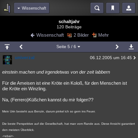
Wissenschaft
Bereiche
schaltjahr
120 Beiträge
Echtzeit
Diskussionen
Blogs
Videos
Statistiken
Wissenschaft
2 Bilder
Mehr
Chat
Wiki
Neuigkeiten
Seite
5
/ 6
meine Rubriken
univerzal
06.12.2005 um 16:45
Menschen
Wissenschaft
Politik
Mystery
Kriminalfälle
Spiritualität
Verschwörungen
Technologie
Ufologie
einstein machen und irgendetwas von der zeit labbern
Für die Ameisen ist eine Kröte ein Koloß, für den Menschen ist
Natur
Umfragen
Unterhaltung
die Kröte ein Winzling.
weitere Rubriken
Na, (Ferrero)Küßchen kannst du mir folgen??
Philosophie
Träume
Orte
Esoterik
Literatur
Mein Urin besteht aus Benzin, darum pinkel ich so gern ins Feuer.
Astronomie
Helpdesk
Gruppen
Gaming
Filme
Die beste Perspektive auf die Gesellschaft, hat man vom Rande aus. Diese Ansicht garantiert
Musik
Clash
Verbesserungen
Allmystery
English
den meisten Überblick.
Übersichten
-=ebai=-