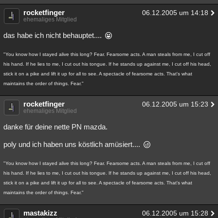
rocketfinger
06.12.2005 um 14:18
ehemaliges Mitglied
das habe ich nicht behauptet....
"You know how I stayed alive this long? Fear. Fearsome acts. A man steals from me, I cut off
his hand. If he lies to me, I cut out his tongue. If he stands up against me, I cut off his head,
stick it on a pike and lift it up for all to see. A spectacle of fearsome acts. That's what
maintains the order of things. Fear."
rocketfinger
06.12.2005 um 15:23
ehemaliges Mitglied
danke für deine nette PN mazda.
poly und ich haben uns köstlich amüsiert....
"You know how I stayed alive this long? Fear. Fearsome acts. A man steals from me, I cut off
his hand. If he lies to me, I cut out his tongue. If he stands up against me, I cut off his head,
stick it on a pike and lift it up for all to see. A spectacle of fearsome acts. That's what
maintains the order of things. Fear."
mastakizz
06.12.2005 um 15:28