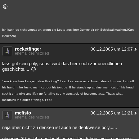
Besucht
Teilgenommen
Alle
Neue
Geschlossen
Lesenswert
Schlüsselwörter
Ich kann es nicht vertragen, wenn die Leute aus ihrer Dummheit ein Schicksal machen.(Kurt
Benesch)
rocketfinger
06.12.2005 um 12:07
ehemaliges Mitglied
lass gut sein poly, sonst wird das hier noch zur unendlichen
geschichte....
"You know how I stayed alive this long? Fear. Fearsome acts. A man steals from me, I cut off
his hand. If he lies to me, I cut out his tongue. If he stands up against me, I cut off his head,
stick it on a pike and lift it up for all to see. A spectacle of fearsome acts. That's what
maintains the order of things. Fear."
mcfisto
06.12.2005 um 12:21
ehemaliges Mitglied
naja aber nicht zu denken ist auch ne denkweise poly......
übrigens 2Pac lebt und lacht sich ins fäustchen, weil seine songs