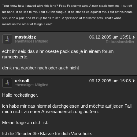
"You know how I stayed alive this long? Fear. Fearsome acts. A man steals from me, I cut off
his hand. If he lies to me, I cut out his tongue. If he stands up against me, I cut off his head,
stick it on a pike and lift it up for all to see. A spectacle of fearsome acts. That's what
maintains the order of things. Fear."
mastakizz
06.12.2005 um 15:51
ehemaliges Mitglied
Diskussionsleiter
echt ihr seid das sinnloseste pack das je in einem forum
rumgeisterte.
denk ma darüber nach oder auch nicht
urknall
06.12.2005 um 16:03
ehemaliges Mitglied
Hallo rocketfinger,
ich habe mir das hiermal durchgelesen und möchte auf jeden Fall
mich nicht zu eurer Auseinandersetzung äußern.
Meine frage an dich ist:
Ist die 2te oder 3te Klasse für dich Vorschule.