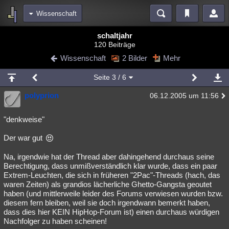
Wissenschaft
Bereiche
schaltjahr
120 Beiträge
Echtzeit
Diskussionen
Blogs
Videos
Statistiken
Wissenschaft
2 Bilder
Mehr
Chat
Wiki
Neuigkeiten
2
Seite
3
/ 6
meine Rubriken
polyprion
06.12.2005 um 11:56
Menschen
Wissenschaft
Politik
Mystery
Kriminalfälle
Spiritualität
Verschwörungen
Technologie
Ufologie
"denkweise"
Der war gut
Natur
Umfragen
Unterhaltung
weitere Rubriken
Na, irgendwie hat der Thread aber dahingehend durchaus seine
Berechtigung, dass unmißverständlich klar wurde, dass ein paar
Philosophie
Träume
Orte
Esoterik
Literatur
Extrem-Leuchten, die sich in früheren "2Pac"-Threads (hach, das
waren Zeiten) als grandios lächerliche Ghetto-Gangsta geoutet
Astronomie
Helpdesk
Gruppen
Gaming
Filme
haben (und mittlerweile leider des Forums verwiesen wurden bzw.
diesem fern bleiben, weil sie doch irgendwann bemerkt haben,
Musik
Clash
Verbesserungen
Allmystery
English
dass dies hier KEIN HipHop-Forum ist) einen durchaus würdigen
Nachfolger zu haben scheinen!
Übersichten