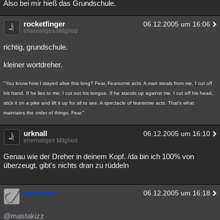
Also bei mir hieß das Grundschule.
rocketfinger
06.12.2005 um 16:06
ehemaliges Mitglied
richtig, grundschule.
kleiner wortdreher.
"You know how I stayed alive this long? Fear. Fearsome acts. A man steals from me, I cut off
his hand. If he lies to me, I cut out his tongue. If he stands up against me, I cut off his head,
stick it on a pike and lift it up for all to see. A spectacle of fearsome acts. That's what
maintains the order of things. Fear."
urknall
06.12.2005 um 16:10
ehemaliges Mitglied
Genau wie der Dreher in deinem Kopf. /da bin ich 100% von
überzeugt. gibt's nichts dran zu rüddeln
polyprion
06.12.2005 um 16:18
@mastakizz