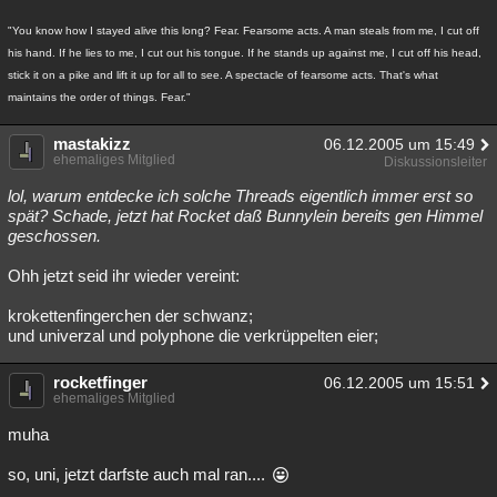
"You know how I stayed alive this long? Fear. Fearsome acts. A man steals from me, I cut off
his hand. If he lies to me, I cut out his tongue. If he stands up against me, I cut off his head,
stick it on a pike and lift it up for all to see. A spectacle of fearsome acts. That's what
maintains the order of things. Fear."
mastakizz
06.12.2005 um 15:49
ehemaliges Mitglied
Diskussionsleiter
lol, warum entdecke ich solche Threads eigentlich immer erst so
spät? Schade, jetzt hat Rocket daß Bunnylein bereits gen Himmel
geschossen.
Ohh jetzt seid ihr wieder vereint:
krokettenfingerchen der schwanz;
und univerzal und polyphone die verkrüppelten eier;
rocketfinger
06.12.2005 um 15:51
ehemaliges Mitglied
muha
so, uni, jetzt darfste auch mal ran....