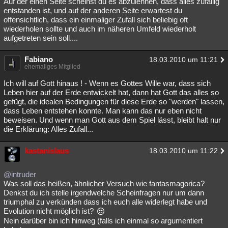
Auf der einen Seite scheinst du es abzulehnen, dass alles zufällig
entstanden ist, und auf der anderen Seite erwartest du
offensichtlich, dass ein einmaliger Zufall sich beliebig oft
wiederholen sollte und auch im näheren Umfeld wiederholt
aufgetreten sein soll....
Fabiano
18.03.2010 um 11:21
ehemaliges Mitglied
Ich will auf Gott hinaus ! - Wenn es Gottes Wille war, dass sich
Leben hier auf der Erde entwickelt hat, dann hat Gott das alles so
gefügt, die idealen Bedingungen für diese Erde so "werden" lassen,
dass Leben entstehen konnte. Man kann das nur eben nicht
beweisen. Und wenn man Gott aus dem Spiel lässt, bleibt halt nur
die Erklärung: Alles Zufall...
kastanislaus
18.03.2010 um 11:22
@intruder
Was soll das heißen, ähnlicher Versuch wie fantasmagorica?
Denkst du ich stelle irgendwelche Scheinfragen nur um dann
triumphal zu verkünden dass ich euch alle widerlegt habe und
Evolution nicht möglich ist?
Nein darüber bin ich hinweg (falls ich einmal so argumentiert