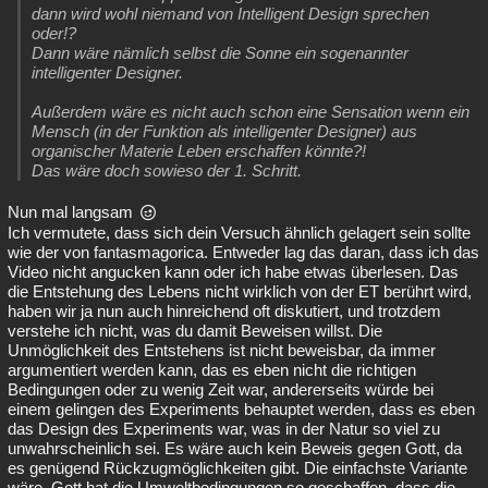
dann wird wohl niemand von Intelligent Design sprechen
oder!?
Dann wäre nämlich selbst die Sonne ein sogenannter
intelligenter Designer.
Außerdem wäre es nicht auch schon eine Sensation wenn ein
Mensch (in der Funktion als intelligenter Designer) aus
organischer Materie Leben erschaffen könnte?!
Das wäre doch sowieso der 1. Schritt.
Nun mal langsam
Ich vermutete, dass sich dein Versuch ähnlich gelagert sein sollte
wie der von fantasmagorica. Entweder lag das daran, dass ich das
Video nicht angucken kann oder ich habe etwas überlesen. Das
die Entstehung des Lebens nicht wirklich von der ET berührt wird,
haben wir ja nun auch hinreichend oft diskutiert, und trotzdem
verstehe ich nicht, was du damit Beweisen willst. Die
Unmöglichkeit des Entstehens ist nicht beweisbar, da immer
argumentiert werden kann, das es eben nicht die richtigen
Bedingungen oder zu wenig Zeit war, andererseits würde bei
einem gelingen des Experiments behauptet werden, dass es eben
das Design des Experiments war, was in der Natur so viel zu
unwahrscheinlich sei. Es wäre auch kein Beweis gegen Gott, da
es genügend Rückzugmöglichkeiten gibt. Die einfachste Variante
wäre, Gott hat die Umweltbedingungen so geschaffen, dass die