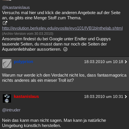
Besucht
Teilgenommen
Alle
Neue
Geschlossen
@kastanislaus
Versuchs mal hier und klick die anderen Angebote auf der Seite
an, da gibts eine Menge Stoff zum Thema.
Lesenswert
Schlüsselwörter
http://evolution.berkeley.edu/evosite/evo101/IVB1bInthelab.shtml
(Archiv-Version vom 30.03.2010)
Ansonsten findest du bei Google unter Endler und Guppys
tausende Seiten, du musst dann nur noch die Seiten der
Aquarienliebhaber aussortieren.
polyprion
18.03.2010 um 10:18
Warum nur werde ich den Verdacht nicht los, dass fantasmagorica
nichts anderes als ein mieser Troll ist?
kastanislaus
18.03.2010 um 10:31
@intruder
Nein das kann man nicht sagen. Man kann ja natürliche
Umgebung künstlich herstellen.