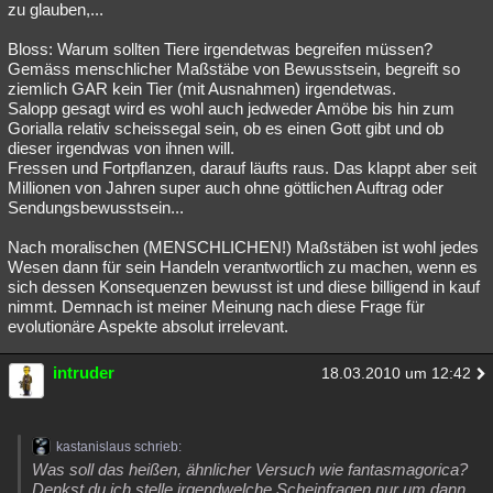
zu glauben,...
Bloss: Warum sollten Tiere irgendetwas begreifen müssen?
Gemäss menschlicher Maßstäbe von Bewusstsein, begreift so
ziemlich GAR kein Tier (mit Ausnahmen) irgendetwas.
Salopp gesagt wird es wohl auch jedweder Amöbe bis hin zum
Gorialla relativ scheissegal sein, ob es einen Gott gibt und ob
dieser irgendwas von ihnen will.
Fressen und Fortpflanzen, darauf läufts raus. Das klappt aber seit
Millionen von Jahren super auch ohne göttlichen Auftrag oder
Sendungsbewusstsein...
Nach moralischen (MENSCHLICHEN!) Maßstäben ist wohl jedes
Wesen dann für sein Handeln verantwortlich zu machen, wenn es
sich dessen Konsequenzen bewusst ist und diese billigend in kauf
nimmt. Demnach ist meiner Meinung nach diese Frage für
evolutionäre Aspekte absolut irrelevant.
intruder
18.03.2010 um 12:42
kastanislaus schrieb:
Was soll das heißen, ähnlicher Versuch wie fantasmagorica?
Denkst du ich stelle irgendwelche Scheinfragen nur um dann