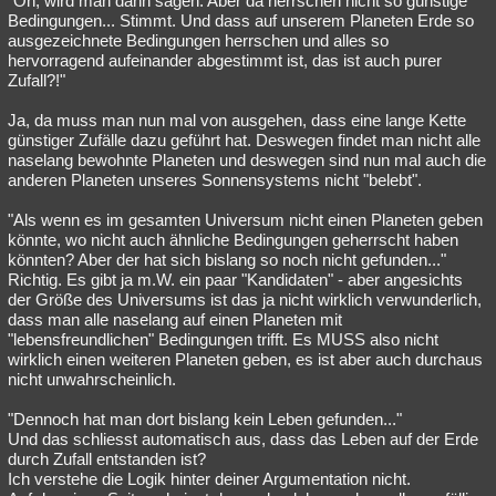
"Oh, wird man dann sagen: Aber da herrschen nicht so günstige
Bedingungen... Stimmt. Und dass auf unserem Planeten Erde so
ausgezeichnete Bedingungen herrschen und alles so
hervorragend aufeinander abgestimmt ist, das ist auch purer
Zufall?!"
Ja, da muss man nun mal von ausgehen, dass eine lange Kette
günstiger Zufälle dazu geführt hat. Deswegen findet man nicht alle
naselang bewohnte Planeten und deswegen sind nun mal auch die
anderen Planeten unseres Sonnensystems nicht "belebt".
"Als wenn es im gesamten Universum nicht einen Planeten geben
könnte, wo nicht auch ähnliche Bedingungen geherrscht haben
könnten? Aber der hat sich bislang so noch nicht gefunden..."
Richtig. Es gibt ja m.W. ein paar "Kandidaten" - aber angesichts
der Größe des Universums ist das ja nicht wirklich verwunderlich,
dass man alle naselang auf einen Planeten mit
"lebensfreundlichen" Bedingungen trifft. Es MUSS also nicht
wirklich einen weiteren Planeten geben, es ist aber auch durchaus
nicht unwahrscheinlich.
"Dennoch hat man dort bislang kein Leben gefunden..."
Und das schliesst automatisch aus, dass das Leben auf der Erde
durch Zufall entstanden ist?
Ich verstehe die Logik hinter deiner Argumentation nicht.