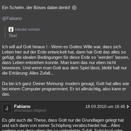
Ein Schelm. der Böses dabei denkt!
@Fabiano
intruder schrieb:
Text
Ich will auf Gott hinaus ! - Wenn es Gottes Wille war, dass sich
Leben hier auf der Erde entwickelt hat, dann hat Gott das alles so
gefügt, die idealen Bedingungen für diese Erde so "werden" lassen,
dass Leben entstehen konnte. Man kann das nur eben nicht
beweisen. Und wenn man Gott aus dem Spiel lässt, bleibt halt nur
die Erklärung: Alles Zufall...
Da bin ich ganz Deiner Meinung: modern gesagt, Gott hat alles wie
bei einem Computer programmiert. Er ist allmächtig, also kann er
das.
Fabiano
18.03.2010 um 16:45
ehemaliges Mitglied
Es gibt auch die These, dass Gott nur die Grundlagen gelegt hat
und sich dann von seiner Schöpfung verabschiedet hat... Alles
weitere war denn eben der so vielgeliebte Zufall, Schicksal oder