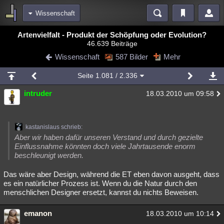
Wissenschaft
Bereiche
Artenvielfalt - Produkt der Schöpfung oder Evolution?
46.639 Beiträge
Echtzeit
Diskussionen
Blogs
Videos
Statistiken
Wissenschaft
587 Bilder
Mehr
Chat
Wiki
Neuigkeiten
2
Seite
1.081
/ 2.336
meine Rubriken
intruder
18.03.2010 um 09:58
Menschen
Wissenschaft
Politik
Mystery
Kriminalfälle
Spiritualität
Verschwörungen
Technologie
Ufologie
kastanislaus schrieb:
Natur
Umfragen
Unterhaltung
Aber wir haben dafür unseren Verstand und durch gezielte
Einflussnahme könnten doch viele Jahrtausende enorm
weitere Rubriken
beschleunigt werden.
Philosophie
Träume
Orte
Esoterik
Literatur
Das wäre aber Design, während die ET eben davon ausgeht, dass
es ein natürlicher Prozess ist. Wenn du die Natur durch den
Astronomie
Helpdesk
Gruppen
Gaming
Filme
menschlichen Designer ersetzt, kannst du nichts Beweisen.
Musik
Clash
Verbesserungen
Allmystery
English
emanon
18.03.2010 um 10:14
Übersichten