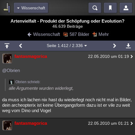
Wissenschaft
Bereiche
Artenvielfalt - Produkt der Schöpfung oder Evolution?
46.639 Beiträge
Echtzeit
Diskussionen
Blogs
Videos
Statistiken
Wissenschaft
587 Bilder
Mehr
Chat
Wiki
Neuigkeiten
2
Seite
1.412
/ 2.336
meine Rubriken
fantasmagorica
22.05.2010 um 01:19
Menschen
Wissenschaft
Politik
Mystery
Kriminalfälle
Spiritualität
Verschwörungen
Technologie
Ufologie
@Obrien
Natur
Umfragen
Unterhaltung
Obrien schrieb:
alle Argumente wurden widerlegt,
weitere Rubriken
da muss ich lachen nix hast du wiederlegt noch nicht mal in Bilder,
Philosophie
Träume
Orte
Esoterik
Literatur
dein archeopterix ist keine Übergangsform dazu ist er vile zu weit
weg vom Dino und Vogel
Astronomie
Helpdesk
Gruppen
Gaming
Filme
fantasmagorica
Musik
Clash
Verbesserungen
Allmystery
English
22.05.2010 um 01:21
Übersichten