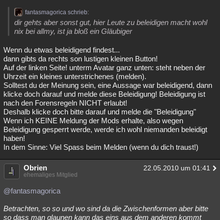
fantasmagorica schrieb:
dir gehts aber sonst gut, hier Leute zu beleidigen macht wohl
nix bei allmy, ist ja bloß ein Gläubiger
Wenn du etwas beleidigend findest...
dann gibts da rechts son lustigen kleinen Button!
Auf der linken Seite! unterm Avatar ganz unten: steht neben der
Uhrzeit ein kleines unterstrichenes (melden).
Solltest du der Meinung sein, eine Aussage war beleidigend, dann
klicke doch darauf und melde diese Beleidigung! Beleidigung ist
nach den Forensregeln NICHT erlaubt!
Deshalb klicke doch bitte darauf und melde die "Beleidigung"
Wenn ich KEINE Meldung der Mods erhalte, also wegen
Beleidigung gesperrt werde, werde ich wohl niemanden beleidigt
haben!
In dem Sinne: Viel Spass beim Melden (wenn du dich traust!)
Obrien
22.05.2010 um 01:41
ehemaliges Mitglied
@fantasmagorica
Betrachten, so so und wo sind da die Zwischenformen aber bitte
so dass man glaunen kann das eins aus dem anderen kommt