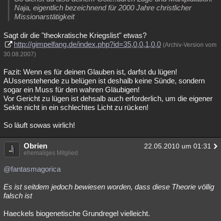
Naja, eigentlich bezeichnend für 2000 Jahre christlicher
Missionarstätigkeit
Sagt dir die "theokratische Kriegslist" etwas?
http://gimpelfang.de/index.php?id=35,0,0,1,0,0
(Archiv-Version vom
30.08.2007)
Fazit: Wenn es für deinen Glauben ist, darfst du lügen!
AUssenstehende zu belügen ist deshalb keine Sünde, sondern
sogar ein Muss für den wahren Gläubigen!
Vor Gericht zu lügen ist dehsalb auch erforderlich, um die eigener
Sekte nicht in ein schlechtes Licht zu rücken!
So läuft sowas wirlich!
Obrien
22.05.2010 um 01:31
ehemaliges Mitglied
@fantasmagorica
Es ist seitdem jedoch bewiesen worden, dass diese Theorie völlig
falsch ist
Haeckels biogenetische Grundregel vielleicht.