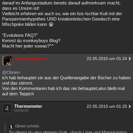
darauf im Anfangsstadium bereits darauf aufmerksam macht,
dass es Unsinn ist!
Vielleicht erfahren wir auch so, wie ein Isis-Ischtar-Kult mit der
Panspermienhypothes UND kreationistischen Gewäsch eine
MIschpoke bilden kann
"Evolutions FAQ?"
Kennst du monkeyboys Blog?
Macht hier jeder sowas?^^
fantasmagorica
22.05.2010 um 01:24
@Obrien
ich hab behauptet sie aus der Quellenangabe der Bücher zu haben
und das stimmt.
Von den Kommentaren hab ich das nie behauptet,also bleib mal
auf dem Teppich
Thermometer
22.05.2010 um 01:25
versteckt
Obrien schrieb:
So dienst du also deinem Gott...durch Lüge und Maniplulation.