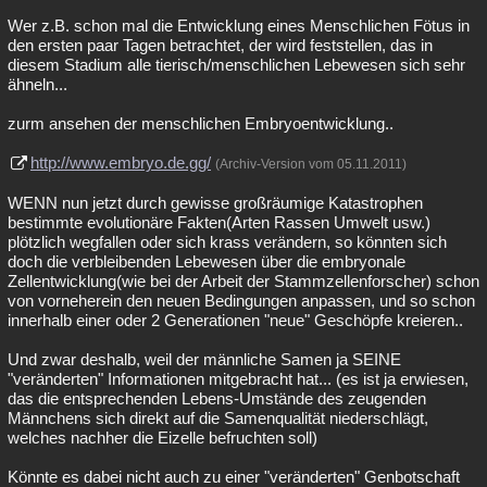
Wer z.B. schon mal die Entwicklung eines Menschlichen Fötus in
den ersten paar Tagen betrachtet, der wird feststellen, das in
diesem Stadium alle tierisch/menschlichen Lebewesen sich sehr
ähneln...
zurm ansehen der menschlichen Embryoentwicklung..
http://www.embryo.de.gg/
(Archiv-Version vom 05.11.2011)
WENN nun jetzt durch gewisse großräumige Katastrophen
bestimmte evolutionäre Fakten(Arten Rassen Umwelt usw.)
plötzlich wegfallen oder sich krass verändern, so könnten sich
doch die verbleibenden Lebewesen über die embryonale
Zellentwicklung(wie bei der Arbeit der Stammzellenforscher) schon
von vorneherein den neuen Bedingungen anpassen, und so schon
innerhalb einer oder 2 Generationen "neue" Geschöpfe kreieren..
Und zwar deshalb, weil der männliche Samen ja SEINE
"veränderten" Informationen mitgebracht hat... (es ist ja erwiesen,
das die entsprechenden Lebens-Umstände des zeugenden
Männchens sich direkt auf die Samenqualität niederschlägt,
welches nachher die Eizelle befruchten soll)
Könnte es dabei nicht auch zu einer "veränderten" Genbotschaft