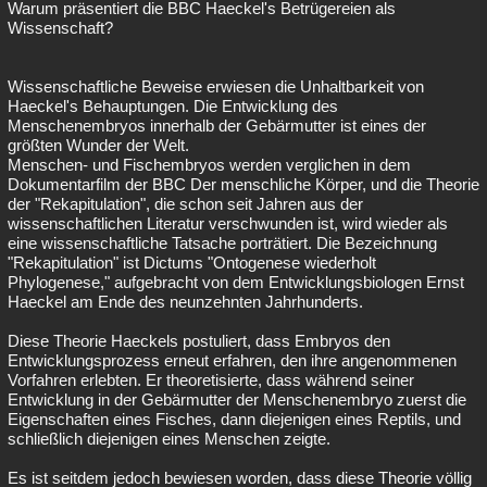
Warum präsentiert die BBC Haeckel's Betrügereien als
Besucht
Teilgenommen
Alle
Neue
Geschlossen
Wissenschaft?
Lesenswert
Schlüsselwörter
Wissenschaftliche Beweise erwiesen die Unhaltbarkeit von
Haeckel's Behauptungen. Die Entwicklung des
Menschenembryos innerhalb der Gebärmutter ist eines der
größten Wunder der Welt.
Menschen- und Fischembryos werden verglichen in dem
Dokumentarfilm der BBC Der menschliche Körper, und die Theorie
der "Rekapitulation", die schon seit Jahren aus der
wissenschaftlichen Literatur verschwunden ist, wird wieder als
eine wissenschaftliche Tatsache porträtiert. Die Bezeichnung
"Rekapitulation" ist Dictums "Ontogenese wiederholt
Phylogenese," aufgebracht von dem Entwicklungsbiologen Ernst
Haeckel am Ende des neunzehnten Jahrhunderts.
Diese Theorie Haeckels postuliert, dass Embryos den
Entwicklungsprozess erneut erfahren, den ihre angenommenen
Vorfahren erlebten. Er theoretisierte, dass während seiner
Entwicklung in der Gebärmutter der Menschenembryo zuerst die
Eigenschaften eines Fisches, dann diejenigen eines Reptils, und
schließlich diejenigen eines Menschen zeigte.
Es ist seitdem jedoch bewiesen worden, dass diese Theorie völlig