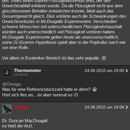
des Todes einen starken Flüssigkeitsverlust erlitt, der den
Gewichtsabfall erklären würde. Da die Flüssigkeit nicht aus dem
Besucht
Teilgenommen
Alle
Neue
Geschlossen
geschlossenen Behälter entweichen konnte, blieb auch das
Gesamtgewicht gleich. Dies erklärte auch die Schwankungen des
Lesenswert
Schlüsselwörter
Gewichtverlustes in McDougalls Experimenten. Verschieden
schwere Menschen mit unterschiedlichem Flüssigkeitshaushalt
würden auch unterschiedlich viel Flüssigkeit verloren haben.
McDougalls Experimente gelten heute als unwissenschaftlich,
seine 21-Gramm-Hypothese spielt aber in der Popkultur nach wie
vor eine Rolle.
Vor allem in Esoteriker-Bereich ist das sehr populär.
Thermometer
24.06.2010 um 19:05
versteckt
@Omega.
Was für eine Referenzstückzahl hatte er denn?
Hört sich fies an... ist aber nunmal so :O
Omega.
24.06.2010 um 19:06
Dr. Duncan MacDougall
so hieß der Arzt.