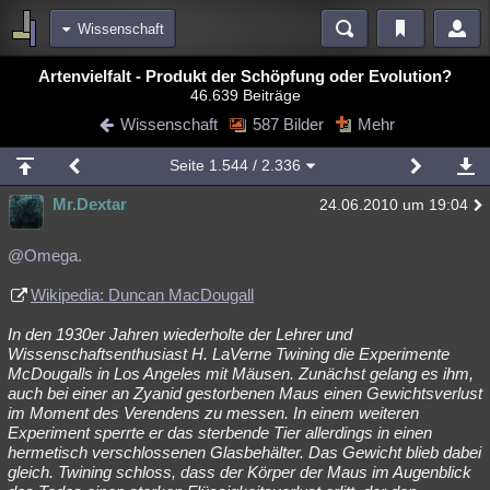
Wissenschaft
Bereiche
Artenvielfalt - Produkt der Schöpfung oder Evolution?
46.639 Beiträge
Echtzeit
Diskussionen
Blogs
Videos
Statistiken
Wissenschaft
587 Bilder
Mehr
Chat
Wiki
Neuigkeiten
2
Seite
1.544
/ 2.336
meine Rubriken
Mr.Dextar
24.06.2010 um 19:04
Menschen
Wissenschaft
Politik
Mystery
Kriminalfälle
Spiritualität
Verschwörungen
Technologie
Ufologie
@Omega.
Wikipedia: Duncan MacDougall
Natur
Umfragen
Unterhaltung
weitere Rubriken
In den 1930er Jahren wiederholte der Lehrer und
Wissenschaftsenthusiast H. LaVerne Twining die Experimente
Philosophie
Träume
Orte
Esoterik
Literatur
McDougalls in Los Angeles mit Mäusen. Zunächst gelang es ihm,
auch bei einer an Zyanid gestorbenen Maus einen Gewichtsverlust
Astronomie
Helpdesk
Gruppen
Gaming
Filme
im Moment des Verendens zu messen. In einem weiteren
Experiment sperrte er das sterbende Tier allerdings in einen
Musik
Clash
Verbesserungen
Allmystery
English
hermetisch verschlossenen Glasbehälter. Das Gewicht blieb dabei
gleich. Twining schloss, dass der Körper der Maus im Augenblick
Übersichten