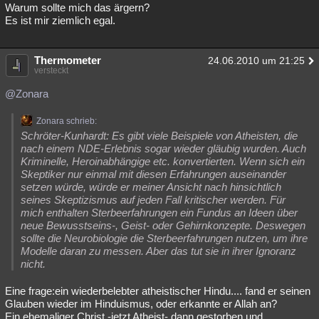
Warum sollte mich das ärgern?
Es ist mir ziemlich egal.
Thermometer
24.06.2010 um 21:25
versteckt
@Zonara
Zonara schrieb:
Schröter-Kunhardt: Es gibt viele Beispiele von Atheisten, die
nach einem NDE-Erlebnis sogar wieder gläubig wurden. Auch
Kriminelle, Heroinabhängige etc. konvertierten. Wenn sich ein
Skeptiker nur einmal mit diesen Erfahrungen auseinander
setzen würde, würde er meiner Ansicht nach hinsichtlich
seines Skeptizismus auf jeden Fall kritischer werden. Für
mich enthalten Sterbeerfahrungen ein Fundus an Ideen über
neue Bewusstseins-, Geist- oder Gehirnkonzepte. Deswegen
sollte die Neurobiologie die Sterbeerfahrungen nutzen, um ihre
Modelle daran zu messen. Aber das tut sie in ihrer Ignoranz
nicht.
Eine frage:ein wiederbelebter atheistischer Hindu.... fand er seinen
Glauben wieder im Hinduismus, oder erkannte er Allah an?
Ein ehemaliger Christ -jetzt Atheist- dann gestorben und