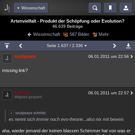
Wissenschaft
Bereiche
Artenvielfalt - Produkt der Schöpfung oder Evolution?
46.639 Beiträge
Echtzeit
Diskussionen
Blogs
Videos
Statistiken
Wissenschaft
587 Bilder
Mehr
Chat
Wiki
Neuigkeiten
2
Seite
1.637
/ 2.336
meine Rubriken
soulpeace
06.01.2011 um 22:56
Menschen
Wissenschaft
Politik
Mystery
Kriminalfälle
Spiritualität
Verschwörungen
Technologie
Ufologie
missing link?
Natur
Umfragen
Unterhaltung
weitere Rubriken
UffTaTa
06.01.2011 um 22:57
Mitglied gesperrt
Philosophie
Träume
Orte
Esoterik
Literatur
Astronomie
Helpdesk
Gruppen
Gaming
Filme
soulpeace schrieb:
es nennt sich immer noch evo-theorie...also nix mit beweis
Musik
Clash
Verbesserungen
Allmystery
English
aha, wieder jemand der keinen blassen Schimmer hat von was er
Übersichten