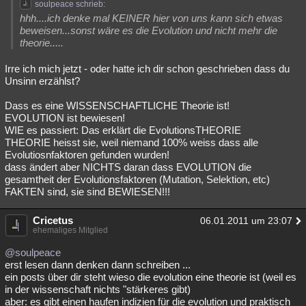
soulpeace schrieb:
hhh....ich denke mal KEINER hier von uns kann sich etwas
beweisen...sonst wäre es die Evolution und nicht mehr die
theorie.....
Irre ich mich jetzt - oder hatte ich dir schon geschrieben dass du
Unsinn erzählst?
Dass es eine WISSENSCHAFTLICHE Theorie ist!
EVOLUTION ist bewiesen!
WIE es passiert: Das erklärt die EvolutionsTHEORIE
THEORIE heisst sie, weil niemand 100% weiss dass alle
Evolutiosnfaktoren gefunden wurden!
dass ändert aber NICHTS daran dass EVOLUTION die
gesamtheit der Evolutionsfaktoren (Mutation, Selektion, etc)
FAKTEN sind, sie sind BEWIESEN!!!
Cricetus
06.01.2011 um 23:07
ehemaliges Mitglied
@soulpeace
erst lesen dann denken dann schreiben ...
ein posts über dir steht wieso die evolution eine theorie ist (weil es
in der wissenschaft nichts "stärkeres gibt)
aber: es gibt einen haufen indizien für die evolution und praktisch