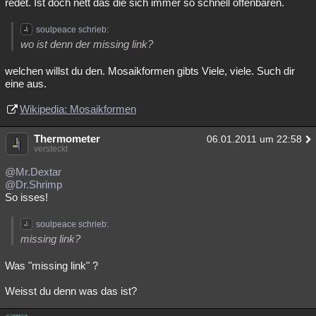
redet. Ist doch nett das die sich immer so schnell offenbaren.
Besucht
Teilgenommen
Alle
Neue
Geschlossen
soulpeace schrieb:
Lesenswert
Schlüsselwörter
wo ist denn der missing link?
welchen willst du den. Mosaikformen gibts Viele, viele. Such dir
eine aus.
Wikipedia: Mosaikformen
Thermometer
06.01.2011 um 22:58
versteckt
@Mr.Dextar
@Dr.Shrimp
So isses!
soulpeace schrieb:
missing link?
Was "missing link" ?
Weisst du denn was das ist?