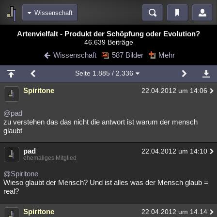
Wissenschaft
Bereiche
Artenvielfalt - Produkt der Schöpfung oder Evolution?
46.639 Beiträge
Echtzeit
Diskussionen
Blogs
Videos
Statistiken
Wissenschaft
587 Bilder
Mehr
Chat
Wiki
Neuigkeiten
2
Seite
1.885
/ 2.336
meine Rubriken
Spiritone
22.04.2012 um 14:06
Menschen
Wissenschaft
Politik
Mystery
Kriminalfälle
Spiritualität
Verschwörungen
Technologie
Ufologie
@pad
zu verstehen das das nicht die antwort ist warum der mensch
glaubt
Natur
Umfragen
Unterhaltung
weitere Rubriken
pad
22.04.2012 um 14:10
ehemaliges Mitglied
Philosophie
Träume
Orte
Esoterik
Literatur
@Spiritone
Astronomie
Helpdesk
Gruppen
Gaming
Filme
Wieso glaubt der Mensch? Und ist alles was der Mensch glaub =
real?
Musik
Clash
Verbesserungen
Allmystery
English
Spiritone
22.04.2012 um 14:14
Übersichten