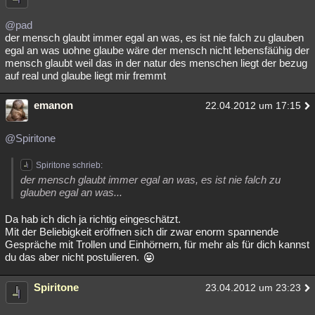
Besucht
Teilgenommen
Alle
Neue
Geschlossen
@pad
der mensch glaubt immer egal an was, es ist nie falch zu glauben
Lesenswert
Schlüsselwörter
egal an was uohne glaube wäre der mensch nicht lebensfäühig der
mensch glaubt weil das in der natur des menschen liegt der bezug
auf real und glaube liegt mir fremmt
emanon
22.04.2012 um 17:15
@Spiritone
Spiritone schrieb:
der mensch glaubt immer egal an was, es ist nie falch zu
glauben egal an was...
Da hab ich dich ja richtig eingeschätzt.
Mit der Beliebigkeit eröffnen sich dir zwar enorm spannende
Gespräche mit Trollen und Einhörnern, für mehr als für dich kannst
du das aber nicht postulieren.
Spiritone
23.04.2012 um 23:23