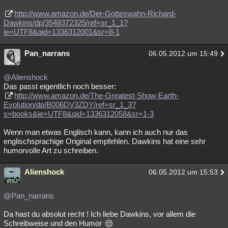
http://www.amazon.de/Der-Gotteswahn-Richard-
Dawkins/dp/3548372325/ref=sr_1_1?
ie=UTF8&qid=1336312001&sr=8-1
Pan_narrans
06.05.2012 um 15:49
@Alienshock
Das passt eigentlich noch besser:
http://www.amazon.de/The-Greatest-Show-Earth-
Evolution/dp/B006DV3ZDY/ref=sr_1_3?
s=books&ie=UTF8&qid=1336312058&sr=1-3
Wenn man etwas Englisch kann, kann ich auch nur das
englischsprachige Original empfehlen. Dawkins hat eine sehr
humorvolle Art zu schreiben.
Alienshock
06.05.2012 um 15:53
@Pan_narrans
Da hast du absolut recht ! Ich liebe Dawkins, vor allem die
Schreibweise und den Humor