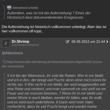
Alienshock schrieb:
Außerdem, was ist mit der Auferstehung ? Eines der
Hirstorisch best dokumentiertesten Ereignissen.
Die Auferstehung ist historisch vollkommen unbelegt. Aber das ist
hier vollkommen off-topic.
Dr.Shrimp
06.05.2012 um 21:44
ehemaliges Mitglied
@Alienshock
http://www.eifa-altenburg.de/downloads/predigten/202-jesus-
der-weinstock
5 Ich bin der Weinstock, ihr seid die Reben. Wer in mir bleibt
und ich in ihm, der bringt viel Frucht; denn ohne mich könnt ihr
nichts tun. 6 Wer nicht in mir bleibt, der wird weggeworfen wie
eine Rebe und verdorrt, und man sammelt sie und wirft sie ins
Feuer und sie müssen brennen. 7 Wenn ihr in mir bleibt und
meine Worte in euch bleiben, werdet ihr bitten, was ihr wollt,
und es wird euch widerfahren. 8 Darin wird mein Vater
verherrlicht, dass ihr viel Frucht bringt und werdet meine