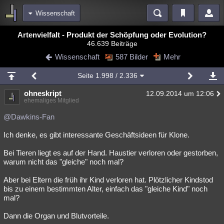
Wissenschaft
Bereiche
Artenvielfalt - Produkt der Schöpfung oder Evolution?
46.639 Beiträge
Echtzeit
Diskussionen
Blogs
Videos
Statistiken
Wissenschaft
587 Bilder
Mehr
Chat
Wiki
Neuigkeiten
2
Seite
1.998
/ 2.336
meine Rubriken
ohneskript
12.09.2014 um 12:06
Menschen
Wissenschaft
Politik
Mystery
Kriminalfälle
ehemaliges Mitglied
Spiritualität
Verschwörungen
Technologie
Ufologie
@Dawkins-Fan
Ich denke, es gibt interessante Geschäftsideen für Klone.
Natur
Umfragen
Unterhaltung
weitere Rubriken
Bei Tieren liegt es auf der Hand. Haustier verloren oder gestorben,
warum nicht das "gleiche" noch mal?
Philosophie
Träume
Orte
Esoterik
Literatur
Aber bei Eltern die früh ihr Kind verloren hat. Plötzlicher Kindstod
Astronomie
Helpdesk
Gruppen
Gaming
Filme
bis zu einem bestimmten Alter, einfach das "gleiche Kind" noch
mal?
Musik
Clash
Verbesserungen
Allmystery
English
Dann die Organ und Blutvorteile.
Übersichten