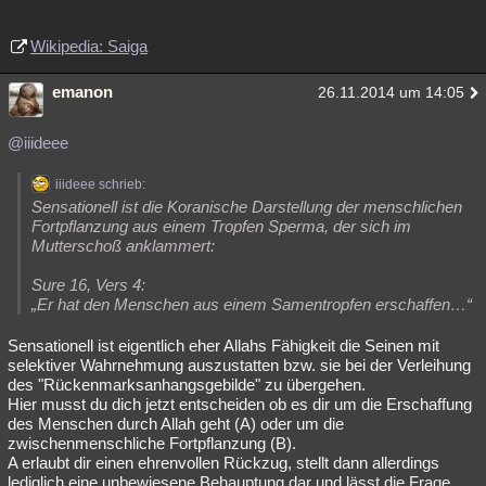
Wikipedia: Saiga
emanon
26.11.2014 um 14:05
@iiideee
iiideee schrieb:
Sensationell ist die Koranische Darstellung der menschlichen
Fortpflanzung aus einem Tropfen Sperma, der sich im
Mutterschoß anklammert:
Sure 16, Vers 4:
„Er hat den Menschen aus einem Samentropfen erschaffen…“
Sensationell ist eigentlich eher Allahs Fähigkeit die Seinen mit
selektiver Wahrnehmung auszustatten bzw. sie bei der Verleihung
des "Rückenmarksanhangsgebilde" zu übergehen.
Hier musst du dich jetzt entscheiden ob es dir um die Erschaffung
des Menschen durch Allah geht (A) oder um die
zwischenmenschliche Fortpflanzung (B).
A erlaubt dir einen ehrenvollen Rückzug, stellt dann allerdings
lediglich eine unbewiesene Behauptung dar und lässt die Frage