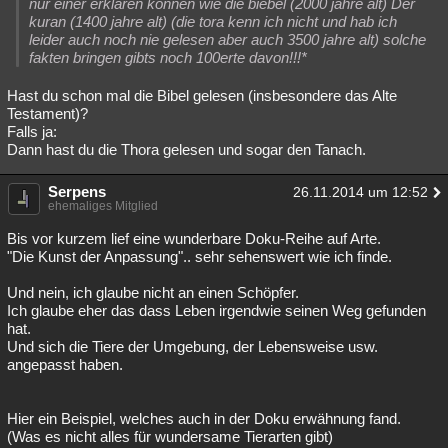
nur einer erklären können wie die biebel (2000 jahre alt) Der
kuran (1400 jahre alt) (die tora kenn ich nicht und hab ich
leider auch noch nie gelesen aber auch 3500 jahre alt) solche
fakten bringen gibts noch 100erte davon!!!*
Hast du schon mal die Bibel gelesen (insbesondere das Alte
Testament)?
Falls ja:
Dann hast du die Thora gelesen und sogar den Tanach.
Serpens
26.11.2014 um 12:52
ehemaliges Mitglied
Bis vor kurzem lief eine wunderbare Doku-Reihe auf Arte.
"Die Kunst der Anpassung".. sehr sehenswert wie ich finde.
Und nein, ich glaube nicht an einen Schöpfer.
Ich glaube eher das dass Leben irgendwie seinen Weg gefunden
hat.
Und sich die Tiere der Umgebung, der Lebensweise usw.
angepasst haben.
Hier ein Beispiel, welches auch in der Doku erwähnung fand.
(Was es nicht alles für wundersame Tierarten gibt)