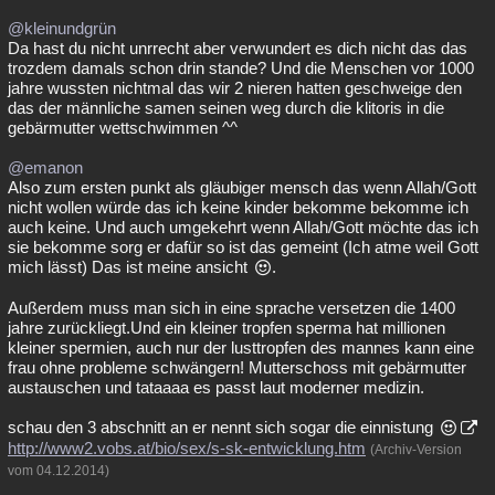
@kleinundgrün
Da hast du nicht unrrecht aber verwundert es dich nicht das das
trozdem damals schon drin stande? Und die Menschen vor 1000
jahre wussten nichtmal das wir 2 nieren hatten geschweige den
das der männliche samen seinen weg durch die klitoris in die
gebärmutter wettschwimmen ^^
@emanon
Also zum ersten punkt als gläubiger mensch das wenn Allah/Gott
nicht wollen würde das ich keine kinder bekomme bekomme ich
auch keine. Und auch umgekehrt wenn Allah/Gott möchte das ich
sie bekomme sorg er dafür so ist das gemeint (Ich atme weil Gott
mich lässt) Das ist meine ansicht
.
Außerdem muss man sich in eine sprache versetzen die 1400
jahre zurückliegt.Und ein kleiner tropfen sperma hat millionen
kleiner spermien, auch nur der lusttropfen des mannes kann eine
frau ohne probleme schwängern! Mutterschoss mit gebärmutter
austauschen und tataaaa es passt laut moderner medizin.
schau den 3 abschnitt an er nennt sich sogar die einnistung
http://www2.vobs.at/bio/sex/s-sk-entwicklung.htm
(Archiv-Version
vom 04.12.2014)