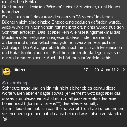
die gleichen Fehler.
Der Koran gibt lediglich "Wissen" seiner Zeit wieder, nicht Neues
kam dazu.
Es fällt auch auf, dass trotz des ganzen "Wissens" in diesen
Büchern nicht eine einzige Entdeckung dadurch gefördert wurde.
Alles wurde im Nachhienein reininterpretiert, nichts wurde aus den
Schriften entdeckt. Das ist aber kein Alleinstellungsmerkmal das
Muslime oder Religiösen insgesamt, dass findet man auch
anderen irrationalen Glaubenssystemen wie zum Beispiel der
Astrologie. Die Anhänger übertreffen sich meist nach Ereignissen
und Katastrophen auch mit Bildchen, die exakt darlegen, dass es
nur so kommen konnte. Auch da hört man im Vorfeld nichts.
iiideee
27.11.2014 um 11:21
@interrobang
Sehr gute frage und ich bin mir nicht sicher ob es genau diese
worte waren aber er sagte sowas (er verneint Gott sagt aber das
sowas komplexes einfach durch zufall passierte also das eine
höher macht (für ihn vll aliens^^) das alles erschuff).
Tut mir leid dann hab ich das thema verfehlt ich hab nur die ersten
seiten überflogen und hab da anscheinend was falsch verstanden