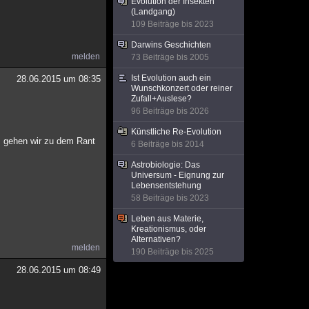
Evolution der Insekten
(Landgang)
109 Beiträge bis 2023
Darwins Geschichten
melden
73 Beiträge bis 2005
Ist Evolution auch ein
28.06.2015 um 08:35
Wunschkonzert oder reiner
Zufall+Auslese?
96 Beiträge bis 2026
Künstliche Re-Evolution
, gehen wir zu dem Rant
6 Beiträge bis 2014
Astrobiologie: Das
Universum - Eignung zur
Lebensentstehung
58 Beiträge bis 2023
Leben aus Materie,
Kreationismus, oder
Alternativen?
melden
190 Beiträge bis 2025
28.06.2015 um 08:49