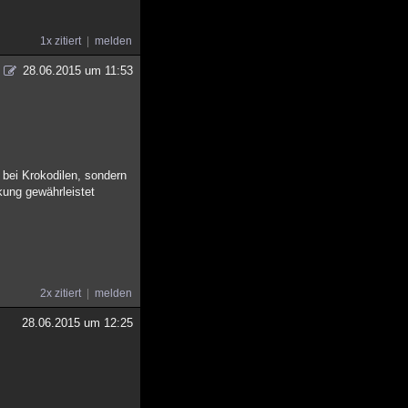
1x zitiert
melden
28.06.2015 um 11:53
e bei Krokodilen, sondern
kung gewährleistet
2x zitiert
melden
28.06.2015 um 12:25