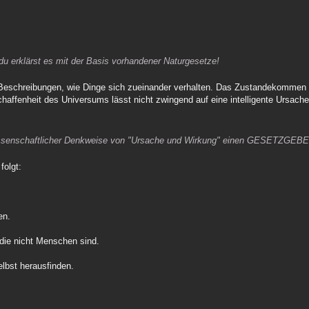
 du erklärst es mit der Basis vorhandener Naturgesetze!
 Beschreibungen, wie Dinge sich zueinander verhalten. Das Zustandekommen d
affenheit des Universums lässt nicht zwingend auf eine intelligente Ursache
ssenschaftlicher Denkweise von "Ursache und Wirkung" einen GESETZGEBE
folgt:
en.
 die nicht Menschen sind.
lbst herausfinden.