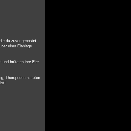
die du zuvor gepostet
 über einer Eiablage
 und brüteten ihre Eier
ng, Theropoden nisteten
ist!