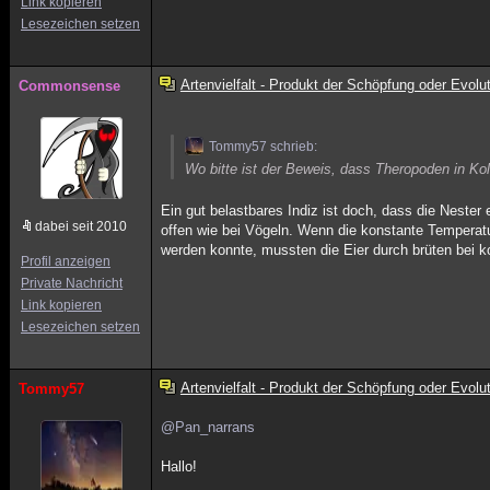
Link kopieren
Lesezeichen setzen
Artenvielfalt - Produkt der Schöpfung oder Evolu
Commonsense
Tommy57 schrieb:
Wo bitte ist der Beweis, dass Theropoden in Kol
Ein gut belastbares Indiz ist doch, dass die Nester
dabei seit 2010
offen wie bei Vögeln. Wenn die konstante Temperatu
werden konnte, mussten die Eier durch brüten bei 
Profil anzeigen
Private Nachricht
Link kopieren
Lesezeichen setzen
Artenvielfalt - Produkt der Schöpfung oder Evolu
Tommy57
@Pan_narrans
Hallo!