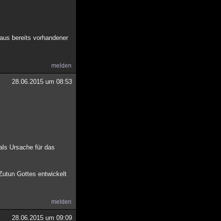
aus bereits vorhandener
melden
28.06.2015 um 08:53
ls Ursache für das
Zutun Gottes entwickelt
melden
28.06.2015 um 09:09