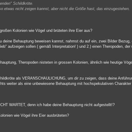
tenden" Schildkröte.
etwas nicht zeigen kannst, aber nicht die Größe hast, das einzugestehen.
großen Kolonien wie Vögel und brüteten ihre Eier aus?
du deine Behauptung beweisen kannst, nahmst du auf ein, zwei Bilder Bezug, 
erdieb" aufzeigen sollen ( gemäß Interpretation! ) und 2.) einen Theropoden, der
hauptung, Theropoden nisteten in grossen Kolonien, ähnlich wie heutige Vögel
esschildkröte als VERANSCHAULICHUNG, um dir zu zeigen, dass deine Anführu
ichts weiter als eine unbewiesene Behauptung mit hochspekulativen Charakter 
RECHT WARTET, denn ich habe deine Behauptung nicht aufgestellt!?
olonien wie Vögel ihre Eier ausbrüteten?