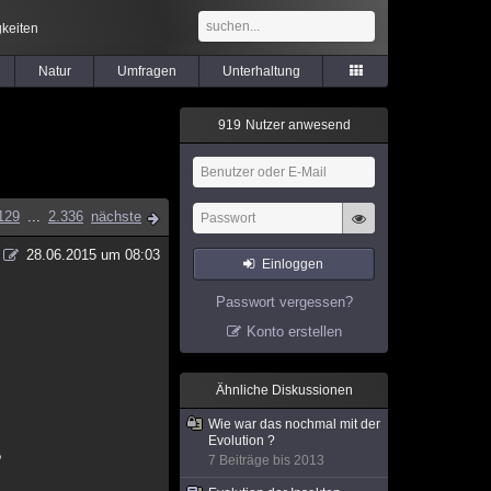
keiten
Natur
Umfragen
Unterhaltung
9
1
9
Nutzer anwesend
129
...
2.336
nächste
28.06.2015 um 08:03
Einloggen
Passwort vergessen?
Konto erstellen
Ähnliche Diskussionen
Wie war das nochmal mit der
Evolution ?
?
7 Beiträge bis 2013