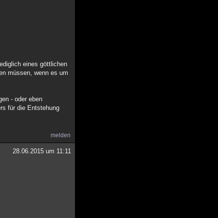
ediglich eines göttlichen
tigen müssen, wenn es um
gen - oder eben
rs für die Entstehung
melden
28.06.2015 um 11:11