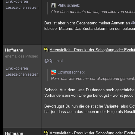
Link kopieren
Phhu schrieb:
Lesezeichen setzen
Aber dass da nichts da war, und alles von selbe
Das ist aber nicht Gegenstand meiner Antwort an
@
lebloser Materie. Das Zustandekommen der leblosen
Artenvielfalt - Produkt der Schöpfung oder Evolu
Hoffmann
ehemaliges Mitglied
@Optimist
Link kopieren
Optimist schrieb:
Lesezeichen setzen
Nein, das war von mir nur akzeptierend gemeint
Schade. Aus dem, was Du danach noch geschrieben 
Vorhandensein von Energie benötigst - womit jedoc
Bevorzugst Du nun die deistische Variante, also Go
hat (so dass auch das Leben in der Folge als Resul
Artenvielfalt - Produkt der Schöpfung oder Evolu
Hoffmann