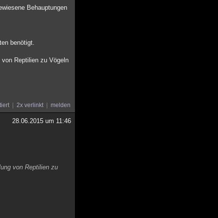
nbewiesene Behauptungen
ten benötigt.
 von Reptilien zu Vögeln
tiert
2x verlinkt
melden
28.06.2015 um 11:46
ung von Reptilien zu