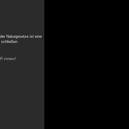
er Naturgesetze ist eine
 schließen.
R voraus!