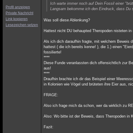
Ich warte immer noch auf Dein Fossil einer "brü
Profil anzeigen
Langsam bekomme ich den Eindruck, dass Du so 
Private Nachricht
Link kopieren
Was soll diese Ablenkung?
Lesezeichen setzen
Hattest nicht DU behaupted Theropoden nisteten in 
Als ich dich daraufhin fragte, mit welchem Beweis 
hattest ( die ich bereits kenne! ), die 1.) einen "Ei
fossilierte!
****
Diese Funde veranlassten dich offensichtlich zur Be
aus!
****
Draufhin brachte ich dir das Beispiel einer Meer
in Kolonien wie Vögel und brüteten ihre Eier aus, n
FRAGE:
Also ich frage mich da schon, wer da wirklich zu 
Also: Wo bitte ist der Beweis, dass Theropoden in K
Fazit: