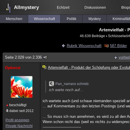
Allmystery
Echtzeit
Diskussionen
Blog
Menschen
Wissenschaft
Politik
Mystery
Kriminalfäl
Artenvielfalt -
46.639 Beiträge
▪ Schlüsselwört
Rubrik Wissenschaft
587 Bilder
Seite 2.029 von 2.336
vorher
Artenvielfalt - Produkt der Schöpfung oder Evolu
Optimist
Pan_narrans schrieb:
ich warte noch auf...
ich wartete auch (und schaue niemanden speziell a
beschäftigt
... auf Kommentare zu den letzten Postings (und w
dabei seit 2012
... So muss ich nun annehmen, es wird zu all den 
Profil anzeigen
Wenn schon nicht das (weil es nichts zu widerspre
Private Nachricht
---------------------------------