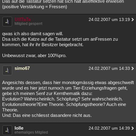
Das auf die Tastatur setzen hat sich halt alseffektive erwiesen
(positive Verstärkung = Fressen)
UffTaTa
24.02.2007 um 13:19
Mitglied gesperrt
qwas ich also damit sagen will.
Dsa sich die Katze auf die Tastatur setzt um anFressen zu
kommen, hat ihr ihr Besitzer beigebracht.
Unbewusst zwar, aber 100%pro.
simo67
24.02.2007 um 14:33
Angesichts dessen, dass hier monologmässig etwas abgeschweift
wurde und es hier jetzt nurnoch um Tier-Erziehungsfragen geht,
gebe ich meinen Senf zur Kernthematik dazu:
Evolution? Wahrscheinlich. Schöpfung? Sehr wahrscheinlich.
Evolutionstheorie?Eine Theorie. Schöpfungstheorie? Auch eine
Theorie.
Und: Das eine schliesst dasandere nicht aus.
lolle
24.02.2007 um 14:39
ehemaliges Mitglied