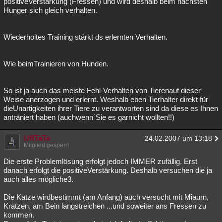
positiveVerstärkung (Fressen) und wird deshalb beim nächsten
Hunger sich gleich verhalten.
Wiederholtes Training stärkt ds erlernten Verhalten.
Wie beimTrainieren von Hunden.
So ist ja auch das meiste Fehl-Verhalten von Tierenauf dieser
Weise anerzogen und erlernt. Weshalb eben Tierhalter direkt für
dieUnartigkeiten ihrer Tiere zu verantworten sind da diese es Ihnen
anträniert haben (auchwenn´Sie es garnicht wollten!!)
UffTaTa
24.02.2007 um 13:18
Mitglied gesperrt
Die erste Problemlösung erfolgt jedoch IMMER zufällig. Erst
danach erfolgt die positiveVerstärkung. Deshalb versuchen die ja
auch alles mögliche3.
Die Katze wirdbestimmt (am Anfang) auch versucht mit Miaurn,
Kratzen, am Bein langstreichen ...und soweiter ans Fressen zu
kommen.