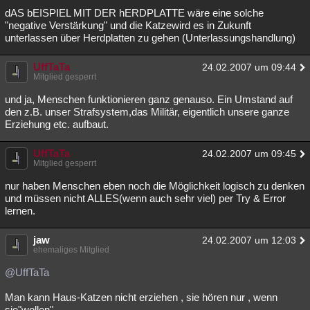
dAS bEISPIEL MIT DER hERDPLATTE wäre eine solche
Besucht
Teilgenommen
Alle
Neue
Geschlossen
"negative Verstärkung" und die Katzewird es in Zukunft
unterlassen über Herdplatten zu gehen (Unterlassungshandlung)
Lesenswert
Schlüsselwörter
UffTaTa
24.02.2007 um 09:44
Mitglied gesperrt
und ja, Menschen funktionieren ganz genauso. Ein Umstand auf
den z.B. unser Strafsystem,das Militär, eigentlich unsere ganze
Erziehung etc. aufbaut.
UffTaTa
24.02.2007 um 09:45
Mitglied gesperrt
nur haben Menschen eben noch die Möglichkeit logisch zu denken
und müssen nicht ALLES(wenn auch sehr viel) per Try & Error
lernen.
jaw
24.02.2007 um 12:03
ehemaliges Mitglied
@UffTaTa
Man kann Haus-Katzen nicht erziehen , sie hören nur , wenn
sie"wollen".