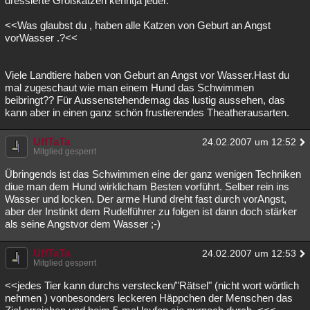
dressierte Großkatzen kenntja jeder.
<<Was glaubst du , haben alle Katzen von Geburt an Angst
vorWasser .?<<
Viele Landtiere haben von Geburt an Angst vor Wasser.Hast du
mal zugeschaut wie man einem Hund das Schwimmen
beibringt?? Für Aussenstehendemag das lustig aussehen, das
kann aber in einen ganz schön frustierendes Theatherausarten.
UffTaTa
24.02.2007 um 12:52
Mitglied gesperrt
Übringends ist das Schwimmen eine der ganz wenigen Techniken
diue man dem Hund wirklicham Besten vorführt. Selber rein ins
Wasser und locken. Der arme Hund dreht fast durch vorAngst,
aber der Instinkt dem Rudelführer zu folgen ist dann doch stärker
als seine Angstvor dem Wasser ;-)
UffTaTa
24.02.2007 um 12:53
Mitglied gesperrt
<<jedes Tier kann durchs verstecken/"Rätsel" (nicht wort wörtlich
nehmen ) vonbesonders leckeren Häppchen der Menschen das