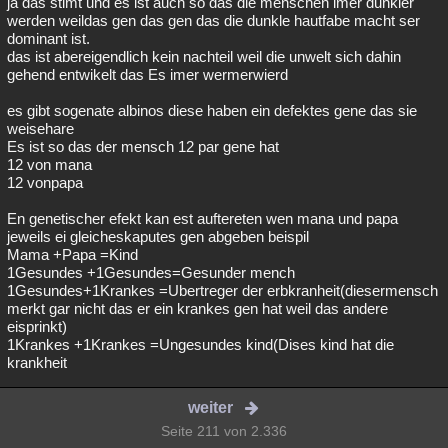
ja das stimt und es ist auch so das die menschen imer dunkler
werden weildas gen das gen das die dunkle hautfabe macht ser
dominant ist.
das ist abereigendlich kein nachteil weil die unwelt sich dahin
gehend entwikelt das Es imer wermerwierd
es gibt sogenate albinos diese haben ein defektes gene das sie
weisehare
Es ist so das der mensch 12 par gene hat
12 von mana
12 vonpapa
En genetischer efekt kan est auftereten wen mana und papa
jeweils ei gleicheskaputes gen abgeben beispil
Mama +Papa =Kind
1Gesundes +1Gesundes=Gesunder mench
1Gesundes+1Krankes =Ubertreger der erbkranheit(diesermensch
merkt gar nicht das er ein krankes gen hat weil das andere
eisprinkt)
1Krankes +1Krankes =Ungesundes kind(Dises kind hat die
krankheit
weiter
Seite 211 von 2.336