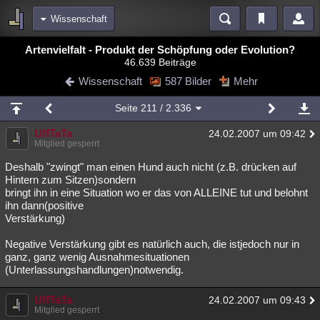
Wissenschaft
Bereiche
Artenvielfalt - Produkt der Schöpfung oder Evolution?
46.639 Beiträge
Echtzeit
Diskussionen
Blogs
Videos
Statistiken
Wissenschaft
587 Bilder
Mehr
Chat
Wiki
Neuigkeiten
Seite
211
/ 2.336
meine Rubriken
UffTaTa
24.02.2007 um 09:42
Menschen
Wissenschaft
Politik
Mystery
Kriminalfälle
Mitglied gesperrt
Spiritualität
Verschwörungen
Technologie
Ufologie
Deshalb "zwingt" man einen Hund auch nicht (z.B. drücken auf
Hintern zum Sitzen)sondern
bringt ihn in eine Situation wo er das von ALLEINE tut und belohnt
Natur
Umfragen
Unterhaltung
ihn dann(positive
weitere Rubriken
Verstärkung)
Philosophie
Träume
Orte
Esoterik
Literatur
Negative Verstärkung gibt es natürlich auch, die istjedoch nur in
ganz, ganz wenig Ausnahmesituationen
Astronomie
Helpdesk
Gruppen
Gaming
Filme
(Unterlassungshandlungen)notwendig.
Musik
Clash
Verbesserungen
Allmystery
English
UffTaTa
24.02.2007 um 09:43
Mitglied gesperrt
Übersichten