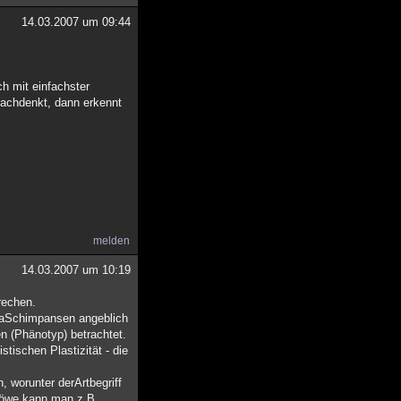
14.03.2007 um 09:44
h mit einfachster
nachdenkt, dann erkennt
melden
14.03.2007 um 10:19
rechen.
 jaSchimpansen angeblich
 (Phänotyp) betrachtet.
tischen Plastizität - die
, worunter derArtbegriff
 Löwe kann man z.B.