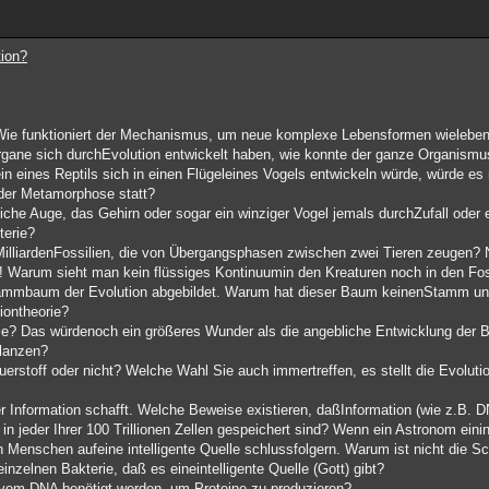
tion?
Wie funktioniert der Mechanismus, um neue komplexe Lebensformen wieleben
ane sich durchEvolution entwickelt haben, wie konnte der ganze Organismus
in eines Reptils sich in einen Flügeleines Vogels entwickeln würde, würde es n
 der Metamorphose statt?
he Auge, das Gehirn oder sogar ein winziger Vogel jemals durchZufall oder 
terie?
ie MilliardenFossilien, die von Übergangsphasen zwischen zwei Tieren zeugen? 
n! Warum sieht man kein flüssiges Kontinuumin den Kreaturen noch in den Fos
 Stammbaum der Evolution abgebildet. Warum hat dieser Baum keinenStamm un
iontheorie?
lle? Das würdenoch ein größeres Wunder als die angebliche Entwicklung der
flanzen?
erstoff oder nicht? Welche Wahl Sie auch immertreffen, es stellt die Evolutio
er Information schafft. Welche Beweise existieren, daßInformation (wie z.B. D
 jeder Ihrer 100 Trillionen Zellen gespeichert sind? Wenn ein Astronom einin
n Menschen aufeine intelligente Quelle schlussfolgern. Warum ist nicht die S
inzelnen Bakterie, daß es eineintelligente Quelle (Gott) gibt?
e vom DNA benötigt werden, um Proteine zu produzieren?