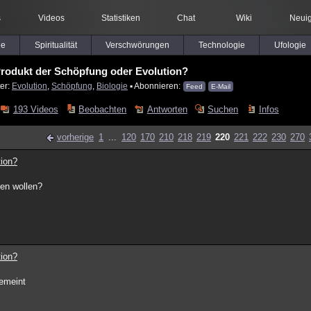
s
Videos
Statistiken
Chat
Wiki
Neuig
le
Spiritualität
Verschwörungen
Technologie
Ufologie
 Produkt der Schöpfung oder Evolution?
er:
Evolution
,
Schöpfung
,
Biologie
▪ Abonnieren:
Feed
E-Mail
193 Videos
Beobachten
Antworten
Suchen
Infos
vorherige
1
...
120
170
210
218
219
220
221
222
230
270
tion?
den wollen?
tion?
gemeint