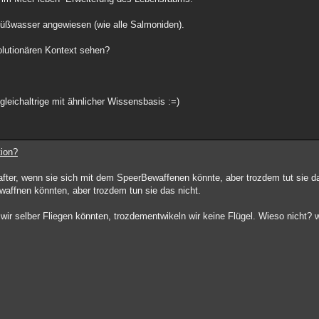
sSüßwasser angewiesen (wie alle Salmoniden).
volutionären Kontext sehen?
gleichaltrige mit ähnlicher Wissensbasis :=)
tion?
hafter, wenn sie sich mit dem SpeerBewaffenen könnte, aber trozdem tut sie da
ewaffnen könnten, aber trozdem tun sie das nicht.
ir selber Fliegen könnten, trozdementwikeln wir keine Flügel. Wieso nicht? wä