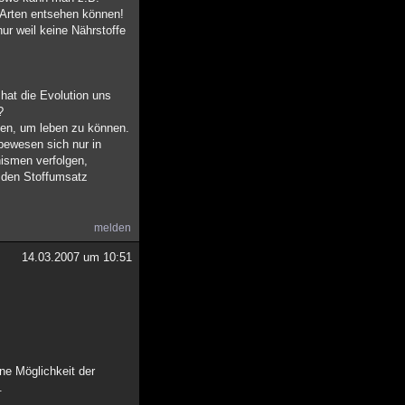
 Arten entsehen können!
r weil keine Nährstoffe
hat die Evolution uns
?
zen, um leben zu können.
bewesen sich nur in
ismen verfolgen,
 den Stoffumsatz
melden
14.03.2007 um 10:51
ine Möglichkeit der
.