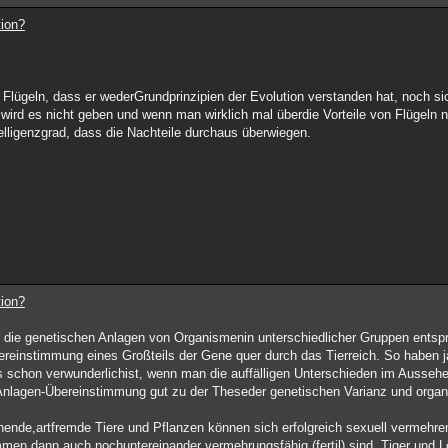
tion?
lügeln, dass er wederGrundprinzipien der Evolution verstanden hat, noch sic
wird es nicht geben und wenn man wirklich mal überdie Vorteile von Flügeln 
lligenzgrad, dass die Nachteile durchaus überwiegen.
tion?
 die genetischen Anlagen von Organismenin unterschiedlicher Gruppen entsp
ereinstimmung eines Großteils der Gene quer durch das Tierreich. So haben
chon verwunderlichist, wenn man die auffälligen Unterschieden im Aussehen
 Anlagen-Übereinstimmung gut zu der Theseder genetischen Varianz und organis
.
hende,artfremde Tiere und Pflanzen können sich erfolgreich sexuell vermehren
kommen dann auch nochuntereinander vermehrungsfähig (fertil) sind. Tiger und