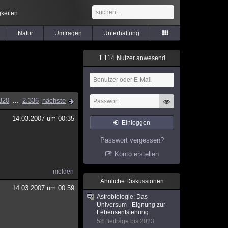
keiten
Natur
Umfragen
Unterhaltung
1
.
1
1
4
Nutzer anwesend
320
...
2.336
nächste
14.03.2007 um 00:35
Einloggen
Passwort vergessen?
Konto erstellen
melden
Ähnliche Diskussionen
14.03.2007 um 00:59
Astrobiologie: Das
Universum - Eignung zur
Lebensentstehung
58 Beiträge bis 2023