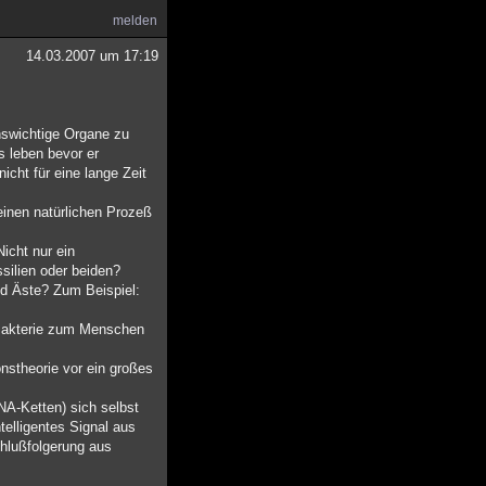
melden
14.03.2007 um 17:19
swichtige Organe zu
 leben bevor er
icht für eine lange Zeit
einen natürlichen Prozeß
Nicht nur ein
silien oder beiden?
d Äste? Zum Beispiel:
 Bakterie zum Menschen
nstheorie vor ein großes
NA-Ketten) sich selbst
telligentes Signal aus
chlußfolgerung aus