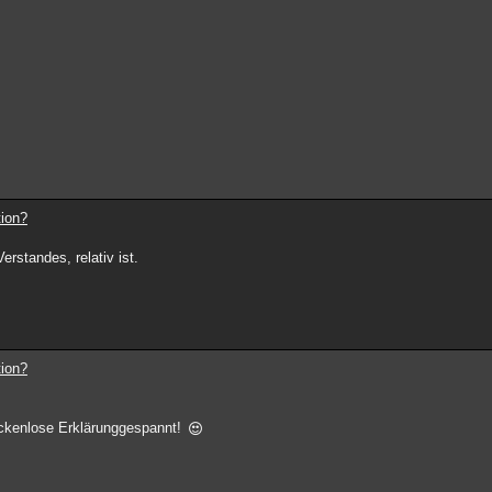
tion?
rstandes, relativ ist.
tion?
lückenlose Erklärunggespannt!