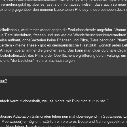
vermehrungsfähig, aber es lässt sich nichtausschließen, dass auch so neue
kterien) gegenüber den neueren Eubakterien Photosynthese betrieben,doch nu
ollmilchsau, wird immer wieder gegen dieEvolutionstheorie angeführt. Warum 
 alle Tiere überfahren, fressen und uns wie die Wanderheuschreckenvermehren
eise aufbaut, ohneBakterien keine Pflanzen und Pilze, Tiere benötigen Pflan
erdem - meine These - gibt es dieorganistische Plastizität, wonach jedes Le
nlagen überall immer die gleichen sind. Das kann man Quer durchalle Organ
eibehalten,z.B. das Prinzip der Oberflächenvergrößerung durch Faltung, um
 und "die Evolution" nicht einfachaussteigen.
tion?
nfach vermutlichdeshalb, weil es nichts mit Evolution zu tun hat. "
evolutionäre Adaptation.Salmoniden leben nun mal überwiegend im Süßwasser. E
 Meerwasser) ermöglicht natürlich ein breiteres Beute-und Nahrungsspektrum
 im Meer leben -Erweiterung des Lebensraums.