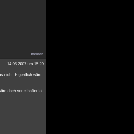
melden
14.03.2007 um 15:20
s nicht. Eigentlich wäre
re doch vorteilhafter lol