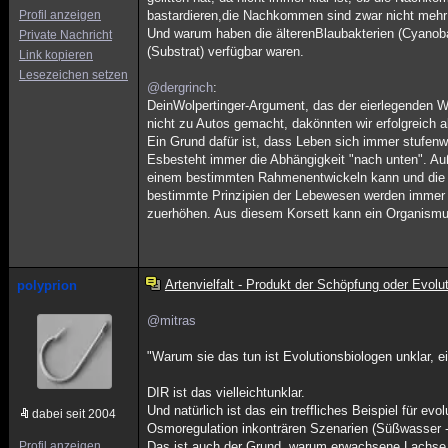
Profil anzeigen
bastardieren,die Nachkommen sind zwar nicht mehr 
Und warum haben die älterenBlaubakterien (Cyanoba
Private Nachricht
(Substrat) verfügbar waren.
Link kopieren
Lesezeichen setzen
@dergrinch
:
DeinWolpertinger-Argument, das der eierlegenden W
nicht zu Autos gemacht, dakönnten wir erfolgreich
Ein Grund dafür ist, dass Leben sich immer stufenw
Esbesteht immer die Abhängigkeit "nach unten". Auß
einem bestimmten Rahmenentwickeln kann und die A
bestimmte Prinzipien der Lebewesen werden immer b
zuerhöhen. Aus diesem Korsett kann ein Organismus
Artenvielfalt - Produkt der Schöpfung oder Evolu
polyprion
@mitras
"Warum sie das tun ist Evolutionsbiologen unklar, ei
DIR ist das vielleichtunklar.
Und natürlich ist das ein treffliches Beispiel für 
dabei seit 2004
Osmoregulation inkonträren Szenarien (Süßwasser -
Profil anzeigen
Das ist auch der Grund, warum erwachsene Lachse