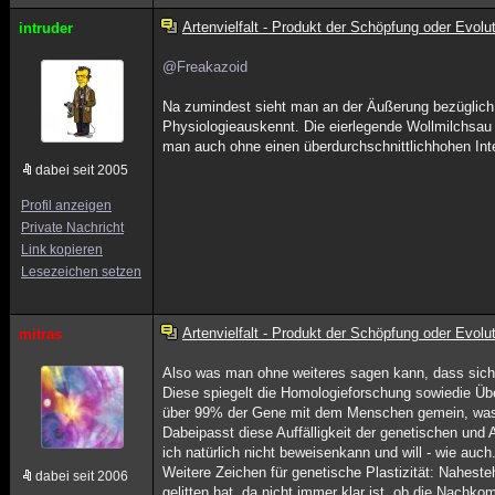
Artenvielfalt - Produkt der Schöpfung oder Evolu
intruder
@Freakazoid
Na zumindest sieht man an der Äußerung bezüglich F
Physiologieauskennt. Die eierlegende Wollmilchsau 
man auch ohne einen überdurchschnittlichhohen Inte
dabei seit 2005
Profil anzeigen
Private Nachricht
Link kopieren
Lesezeichen setzen
Artenvielfalt - Produkt der Schöpfung oder Evolu
mitras
Also was man ohne weiteres sagen kann, dass sich
Diese spiegelt die Homologieforschung sowiedie Üb
über 99% der Gene mit dem Menschen gemein, was s
Dabeipasst diese Auffälligkeit der genetischen und
ich natürlich nicht beweisenkann und will - wie auch
Weitere Zeichen für genetische Plastizität: Naheste
dabei seit 2006
gelitten hat, da nicht immer klar ist, ob die Nach