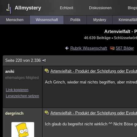
Allmystery
Echtzeit
Diskussionen
Blog
Menschen
Wissenschaft
Politik
Mystery
Kriminalfäl
Artenvielfalt -
46.639 Beiträge
▪ Schlüsselwört
Rubrik Wissenschaft
587 Bilder
Seite 220 von 2.336
Artenvielfalt - Produkt der Schöpfung oder Evolu
aniki
ehemaliges Mitglied
Ach Grinch, wieder mal nichts begriffen, aber mitre
Link kopieren
Lesezeichen setzen
Artenvielfalt - Produkt der Schöpfung oder Evolu
dergrinch
Ich glaub du begreifst nicht wirklich ^^ Nicht Böse 