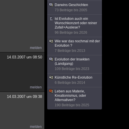
Darwins Geschichten
73 Beiträge bis 2005
Ist Evolution auch ein
Wunschkonzert oder reiner
Zufall+Auslese?
96 Beiträge bis 2026
Wie war das nochmal mit der
Evolution ?
melden
7 Beiträge bis 2013
14.03.2007 um 08:50
Evolution der Insekten
(Landgang)
109 Beiträge bis 2023
Künstliche Re-Evolution
6 Beiträge bis 2014
melden
Leben aus Materie,
Kreationismus, oder
14.03.2007 um 09:38
Alternativen?
190 Beiträge bis 2025
melden