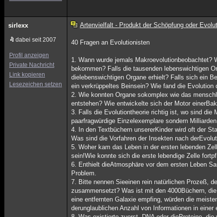
Artenvielfalt - Produkt der Schöpfung oder Evolu
sirlexx
dabei seit 2007
40 Fragen an Evolutionisten
Profil anzeigen
1. Wann wurde jemals Makroevolutionbeobachtet? 
Private Nachricht
bekommen? Falls die tausenden lebenswichtigen Org
Link kopieren
dielebenswichtigen Organe erhielt? Falls sich ein Be
Lesezeichen setzen
ein verkrüppeltes Beinsein? Wie fand die Evolution
2. Wie konnten Organe sokomplex wie das menschlic
entstehen? Wie entwickelte sich der Motor einerBak
3. Falls die Evolutiontheorie richtig ist, wo sind d
paarfragwürdige Einzelexemplare sondern Milliarde
4. In den Textbüchern unsererKinder wird oft der
Was sind die Vorfahren der Insekten nach derEvolut
5. Woher kam das Leben in der ersten lebenden Ze
sein!Wie konnte sich die erste lebendige Zelle fortp
6. Enthielt dieAtmosphäre vor dem ersten Leben Sau
Problem.
7. Bitte nennen Sieeinen rein natürlichen Prozeß, d
zusammensetzt? Was ist mit den 4000Büchern, die in
eine entfernten Galaxie empfing, würden die meiste
derunglaublichen Anzahl von Informationen in einer e
8. Was existierte zuerst, DNA oder dieProteine, di