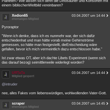
Planeten? Wie lassen sich denn die Dinosaurier und Konsorten mit
einem biblischenWeltbild vereinbaren?
Xedion65
03.04.2007 um 14:44
ehemaliges Mitglied
Pyroraptor
"Wenn ich denke, dass ich es nunmehr war, der sich dafür
entschiedenhat und man hätte vorab meine Gehirnströme
gemessen, so hätte man festgestellt, dieEntscheidung wäre
gefallen, bevor ich mich vermeintlich dazu entschlossen habe."
Ist zwar etwas OT, aber ich dachte Libets Experiment (wenn sich
das darauf bezog) seimittlerweile widerlegt worden?
UffTaTa
03.04.2007 um 14:44
Mitglied gesperrt
@intruder
nee, alles Fakes vom liebenswürdigen, wohlwollenden Vater-Gott.
scraper
03.04.2007 um 14:45
ehemaliges Mitglied