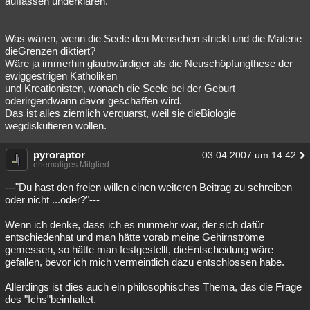
auffassen underklären.
Besucht
Teilgenommen
Alle
Neue
Geschlossen
Was wären, wenn die Seele den Menschen strickt und die Materie
Lesenswert
Schlüsselwörter
dieGrenzen diktiert?
Wäre ja immerhin glaubwürdiger als die Neuschöpfungthese der
ewiggestrigen Katholiken
und Kreationisten, wonach die Seele bei der Geburt
oderirgendwann davor geschaffen wird.
Das ist alles ziemlich verquarst, weil sie dieBiologie
wegdiskutieren wollen.
pyroraptor
03.04.2007 um 14:42
ehemaliges Mitglied
---"Du hast den freien willen einen weiteren Beitrag zu schreiben
oder nicht ...oder?"---
Wenn ich denke, dass ich es nunmehr war, der sich dafür
entschiedenhat und man hätte vorab meine Gehirnströme
gemessen, so hätte man festgestellt, dieEntscheidung wäre
gefallen, bevor ich mich vermeintlich dazu entschlossen habe.
Allerdings ist dies auch ein philosophisches Thema, das die Frage
des "Ichs"beinhaltet.