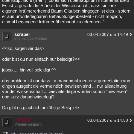
überhaupt nicht (mehr), ob es sich überhaupt um Irrtümerhandelt!
Es ist ja gerade die Stärke der Wissenschaft, dass sie ihre
eigenen Irrtümererkennt! Baum Glauben hingegen ist dies - sofern
er aus unwiderlegbaren Behauptungenbesteht - nicht möglich,
einmal begangene Irrtümer überhaupt zu erkennen. "
scraper
03.04.2007 um 14:49
ehemaliges Mitglied
<<so, sagen wir das?
oder bist du nun einfach nur beledigt?<<
joooo .... bin voll beleidigt ^^
das problem ist nur dass ihr manchmal ineurer argumentation von
dingen ausgeht die vermeintlich bewiisen sind ... nur alleachtung
vor der wissenschaft ... wieviele dinge wurden schon "bewiesen"
und kurz danachwiderlegt?
Da gibt es glaub ich unzählige Beispiele
UffTaTa
03.04.2007 um 14:50
Mitglied gesperrt