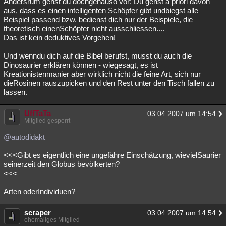
Andersrum gehst du dochgenauso vor: Du gehst a priori davon
aus, dass es einen intelligenten Schöpfer gibt undbiegst alle
Beispiel passend bzw. bedienst dich nur der Beispiele, die
theoretisch einenSchöpfer nicht ausschliessen....
Das ist kein deduktives Vorgehen!
Und wenndu dich auf die Bibel berufst, musst du auch die
Dinosaurier erklären können - wiegesagt, es ist
Kreationistenmanier aber wirklich nicht die feine Art, sich nur
dieRosinen rauszupicken und den Rest unter den Tisch fallen zu
lassen.
UffTaTa
03.04.2007 um 14:54
Mitglied gesperrt
@autodidakt
<<<Gibt es eigentlich eine ungefähre Einschätzung, wievielSaurier
seinerzeit den Globus bevölkerten?
<<<
Arten oderIndividuen?
scraper
03.04.2007 um 14:54
ehemaliges Mitglied