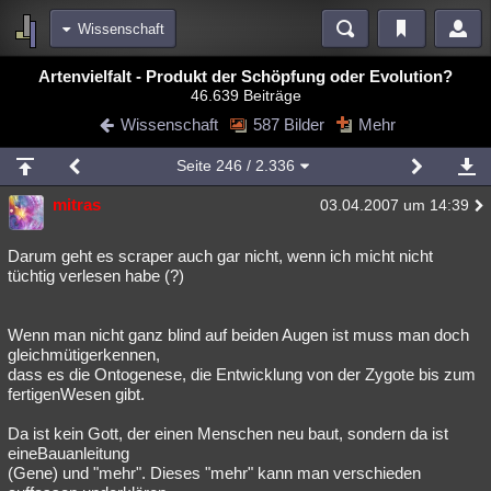
Wissenschaft
Bereiche
Artenvielfalt - Produkt der Schöpfung oder Evolution?
46.639 Beiträge
Echtzeit
Diskussionen
Blogs
Videos
Statistiken
Wissenschaft
587 Bilder
Mehr
Chat
Wiki
Neuigkeiten
2
Seite
246
/ 2.336
meine Rubriken
mitras
03.04.2007 um 14:39
Menschen
Wissenschaft
Politik
Mystery
Kriminalfälle
Spiritualität
Verschwörungen
Technologie
Ufologie
Darum geht es scraper auch gar nicht, wenn ich micht nicht
tüchtig verlesen habe (?)
Natur
Umfragen
Unterhaltung
weitere Rubriken
Wenn man nicht ganz blind auf beiden Augen ist muss man doch
gleichmütigerkennen,
Philosophie
Träume
Orte
Esoterik
Literatur
dass es die Ontogenese, die Entwicklung von der Zygote bis zum
fertigenWesen gibt.
Astronomie
Helpdesk
Gruppen
Gaming
Filme
Da ist kein Gott, der einen Menschen neu baut, sondern da ist
Musik
Clash
Verbesserungen
Allmystery
English
eineBauanleitung
(Gene) und "mehr". Dieses "mehr" kann man verschieden
Übersichten