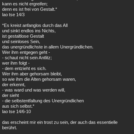
kann es nicht ergreifen;
denn es ist frei von Gestalt.*
lao tse 14/3
*Es kreist anfanglos durch das All
und sinkt endlos ins Nichts,
ist gestaltlose Gestalt
und seinloses Sein,
das unergründlichste in allem Unergründlichen.
Wer ihm entgegen geht -
- schaut nicht sein Antlitz;
wer ihm folgt -
- dem entzieht es sich.
Wer ihm aber gehorsam bleibt,
so wie ihm die Alten gehorsam waren,
der erkennt,
- was ward und was werden will,
der sieht
- die selbstentfaltung des Unergründlichen
aus sich selbst.*
lao tse 14/6-10
das erscheint mir ein trost zu sein, der auch das essentielle
berührt.