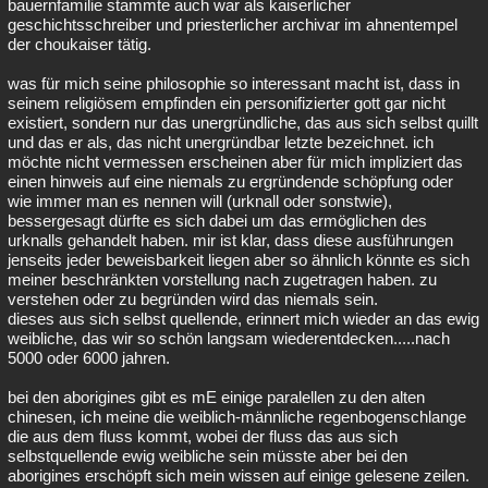
bauernfamilie stammte auch war als kaiserlicher
geschichtsschreiber und priesterlicher archivar im ahnentempel
der choukaiser tätig.
was für mich seine philosophie so interessant macht ist, dass in
seinem religiösem empfinden ein personifizierter gott gar nicht
existiert, sondern nur das unergründliche, das aus sich selbst quillt
und das er als, das nicht unergründbar letzte bezeichnet. ich
möchte nicht vermessen erscheinen aber für mich impliziert das
einen hinweis auf eine niemals zu ergründende schöpfung oder
wie immer man es nennen will (urknall oder sonstwie),
bessergesagt dürfte es sich dabei um das ermöglichen des
urknalls gehandelt haben. mir ist klar, dass diese ausführungen
jenseits jeder beweisbarkeit liegen aber so ähnlich könnte es sich
meiner beschränkten vorstellung nach zugetragen haben. zu
verstehen oder zu begründen wird das niemals sein.
dieses aus sich selbst quellende, erinnert mich wieder an das ewig
weibliche, das wir so schön langsam wiederentdecken.....nach
5000 oder 6000 jahren.
bei den aborigines gibt es mE einige paralellen zu den alten
chinesen, ich meine die weiblich-männliche regenbogenschlange
die aus dem fluss kommt, wobei der fluss das aus sich
selbstquellende ewig weibliche sein müsste aber bei den
aborigines erschöpft sich mein wissen auf einige gelesene zeilen.