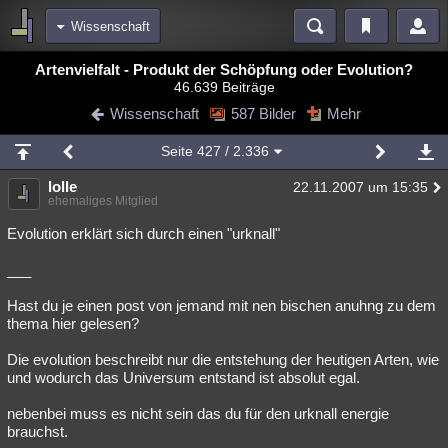
Wissenschaft
Bereiche
Artenvielfalt - Produkt der Schöpfung oder Evolution?
46.639 Beiträge
Echtzeit
Diskussionen
Blogs
Videos
Statistiken
Wissenschaft
587 Bilder
Mehr
Chat
Wiki
Neuigkeiten
Seite
427
/ 2.336
meine Rubriken
lolle
22.11.2007 um 15:35
Menschen
Wissenschaft
Politik
Mystery
Kriminalfälle
ehemaliges Mitglied
Spiritualität
Verschwörungen
Technologie
Ufologie
Evolution erklärt sich durch einen "urknall"
___
Natur
Umfragen
Unterhaltung
weitere Rubriken
Hast du je einen post von jemand mit nen bischen anuhng zu dem
thema hier gelesen?
Philosophie
Träume
Orte
Esoterik
Literatur
Die evolution beschreibt nur die entstehung der heutigen Arten, wie
Astronomie
Helpdesk
Gruppen
Gaming
Filme
und wodurch das Universum entstand ist absolut egal.
Musik
Clash
Verbesserungen
Allmystery
English
nebenbei muss es nicht sein das du für den urknall energie
brauchst.
Übersichten