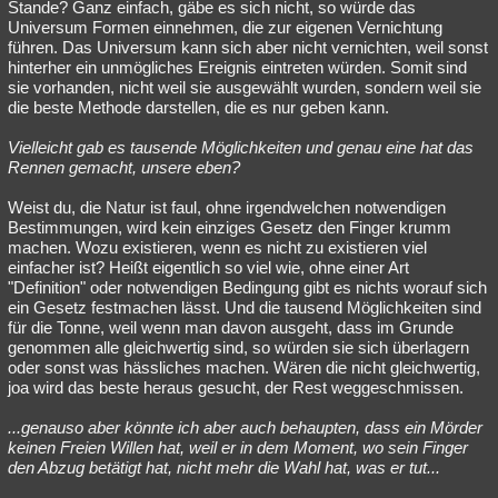
Stande? Ganz einfach, gäbe es sich nicht, so würde das
Universum Formen einnehmen, die zur eigenen Vernichtung
führen. Das Universum kann sich aber nicht vernichten, weil sonst
hinterher ein unmögliches Ereignis eintreten würden. Somit sind
sie vorhanden, nicht weil sie ausgewählt wurden, sondern weil sie
die beste Methode darstellen, die es nur geben kann.
Vielleicht gab es tausende Möglichkeiten und genau eine hat das
Rennen gemacht, unsere eben?
Weist du, die Natur ist faul, ohne irgendwelchen notwendigen
Bestimmungen, wird kein einziges Gesetz den Finger krumm
machen. Wozu existieren, wenn es nicht zu existieren viel
einfacher ist? Heißt eigentlich so viel wie, ohne einer Art
"Definition" oder notwendigen Bedingung gibt es nichts worauf sich
ein Gesetz festmachen lässt. Und die tausend Möglichkeiten sind
für die Tonne, weil wenn man davon ausgeht, dass im Grunde
genommen alle gleichwertig sind, so würden sie sich überlagern
oder sonst was hässliches machen. Wären die nicht gleichwertig,
joa wird das beste heraus gesucht, der Rest weggeschmissen.
...genauso aber könnte ich aber auch behaupten, dass ein Mörder
keinen Freien Willen hat, weil er in dem Moment, wo sein Finger
den Abzug betätigt hat, nicht mehr die Wahl hat, was er tut...