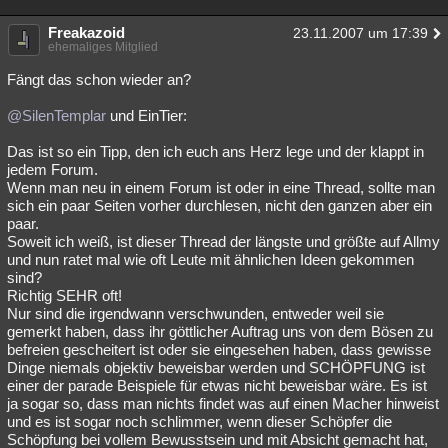
Freakazoid
23.11.2007 um 17:39
ehemaliges Mitglied
Fängt das schon wieder an?
@SilenTemplar
und EinTier:
Das ist so ein Tipp, den ich euch ans Herz lege und der klappt in
jedem Forum.
Wenn man neu in einem Forum ist oder in eine Thread, sollte man
sich ein paar Seiten vorher durchlesen, nicht den ganzen aber ein
paar.
Soweit ich weiß, ist dieser Thread der längste und größte auf Allmy
und nun ratet mal wie oft Leute mit ähnlichen Ideen gekommen
sind?
Richtig SEHR oft!
Nur sind die irgendwann verschwunden, entweder weil sie
gemerkt haben, dass ihr göttlicher Auftrag uns von dem Bösen zu
befreien gescheitert ist oder sie eingesehen haben, dass gewisse
Dinge niemals objektiv beweisbar werden und SCHÖPFUNG ist
einer der parade Beispiele für etwas nicht beweisbar wäre. Es ist
ja sogar so, dass man nichts findet was auf einen Macher hinweist
und es ist sogar noch schlimmer, wenn dieser Schöpfer die
Schöpfung bei vollem Bewusstsein und mit Absicht gemacht hat,