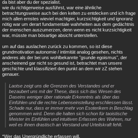
da bist aber du der spezialist.
wie du richtigerweise ausführst, war eine ähnliche
betrachtungsweise auch bei den kelten zu entdecken und ich frage
mich allen ernstes wieviel machtgier, kurzsichtigkeit und ignoranz
nötig war um derart fundamentale wahrheiten aus dem gedächtnis
der menschen auszumerzen, denn wenn es nicht kurzsichtigkeit
war, müsste man bösartige absicht unterstellen.
um auf das auslachen zurück zu kommen, so ist diese
grundmotivation autonomie / intimität analog gesehen, nichts
anderes als der bei uns wohlbekannte "gsunde egoismus", der
anscheinend gar nicht so gesund ist, betrachtet man unsere
geschichte und klassifiziert den punkt an dem wir zZ stehen
genauer.
Laotse zeigt uns die Grenzen des Verstandes und er
bezaubert uns mit der These, dass sich das Wesen des
Daseins weniger über rationale Erkenntnis als über das
Einfühlen und die rechte Lebenseinstellung erschliessen lässt.
Schade nur, dass er immer mehr von Esoterikern in Beschlag
genommen wird. Denn die halten sich schon für taoistische
Meister im Einfühlen und intuitiven Erfassen des Wahren, nur
weil es ihnen drastisch an Verstand und Urteilskraft fehlt.
*Wer das Unergründliche erfassen will,