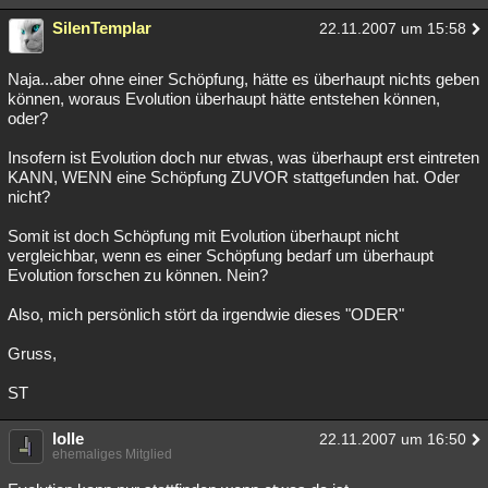
Besucht
Teilgenommen
Alle
Neue
Geschlossen
SilenTemplar
22.11.2007 um 15:58
Lesenswert
Schlüsselwörter
Naja...aber ohne einer Schöpfung, hätte es überhaupt nichts geben
können, woraus Evolution überhaupt hätte entstehen können,
oder?
Insofern ist Evolution doch nur etwas, was überhaupt erst eintreten
KANN, WENN eine Schöpfung ZUVOR stattgefunden hat. Oder
nicht?
Somit ist doch Schöpfung mit Evolution überhaupt nicht
vergleichbar, wenn es einer Schöpfung bedarf um überhaupt
Evolution forschen zu können. Nein?
Also, mich persönlich stört da irgendwie dieses "ODER"
Gruss,
ST
lolle
22.11.2007 um 16:50
ehemaliges Mitglied