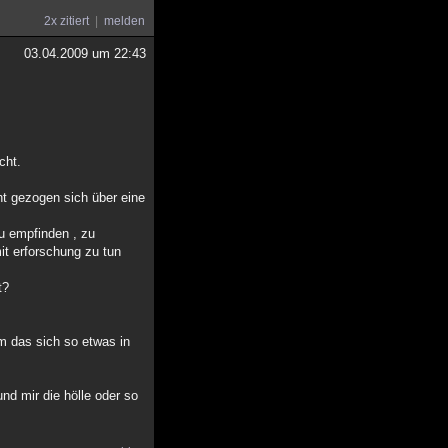
2x zitiert
melden
03.04.2009 um 22:43
cht.
ht gezogen sich über eine
zu empfinden , zu
it erforschung zu tun
t?
um das sich so etwas in
nd mir die hölle oder so