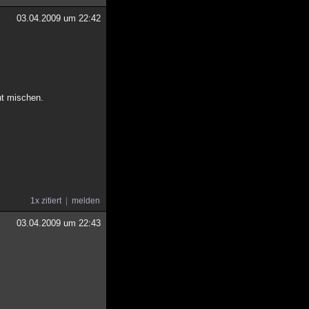
03.04.2009 um 22:42
ht mischen.
1x zitiert
melden
03.04.2009 um 22:43