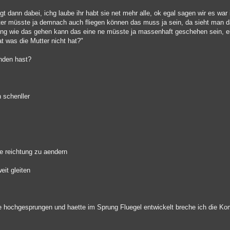
iegt dann dabei, ichg laube ihr habt sie net mehr alle, ok egal sagen wir es wa
utter müsste ja demnach auch fliegen können das muss ja sein, da sieht man
ung wie das gehen kann das eine ne müsste ja massenhaft geschehen sein, e
t was die Mutter nicht hat?"
anden hast?
 schenller
e reichtung zu aendern
it gleiten
e hochgesprungen und haette im Sprung Fluegel entwickelt breche ich die K