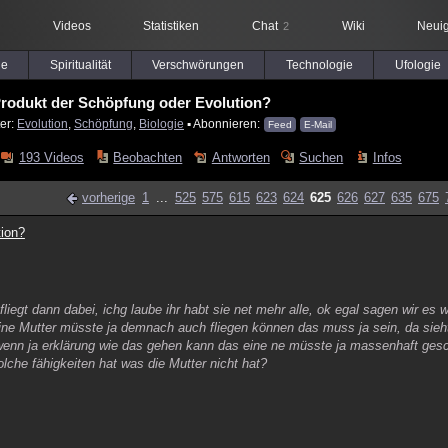
Videos
Statistiken
Chat
Wiki
Neuig
2
le
Spiritualität
Verschwörungen
Technologie
Ufologie
 Produkt der Schöpfung oder Evolution?
er:
Evolution
,
Schöpfung
,
Biologie
▪ Abonnieren:
Feed
E-Mail
193 Videos
Beobachten
Antworten
Suchen
Infos
vorherige
1
...
525
575
615
623
624
625
626
627
635
675
tion?
 fliegt dann dabei, ichg laube ihr habt sie net mehr alle, ok egal sagen wir es
seine Mutter müsste ja demnach auch fliegen können das muss ja sein, da sie
nn ja erklärung wie das gehen kann das eine ne müsste ja massenhaft gesc
che fähigkeiten hat was die Mutter nicht hat?