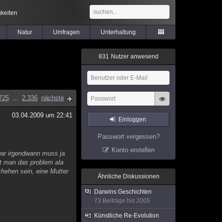
keiten
Natur
Umfragen
Unterhaltung
8
3
1
Nutzer anwesend
725
...
2.336
nächste
03.04.2009 um 22:41
Einloggen
Passwort vergessen?
Konto erstellen
 war irgendwann muss ja
ht man das problem ala
hehen sein, eine Mutter
Ähnliche Diskussionen
Darwins Geschichten
73 Beiträge bis 2005
Künstliche Re-Evolution