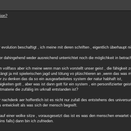
tion?
evolution beschaftigt , ich meine mit deren schriften , eigentlich überhaupt ni
der dahingehend weder ausreichend unterrichtet noch die möglichkeit in betrac
n vollfass aber ich meine wenn man sich vorstellt unser geist , die fähigkeit 
ängt ja mit spielerischen jagd und tötung vo plüschtieren an ,wenn das was m
wer zu denken das da so ein ausgearbeitetes system der natur habhaft ist,
gkeiten gott , aber was ist dann gott für ein system , ein personifizierter geis
htmaterie die zufäliig im urknall entstanden ist?
 nachdenk aer hoffentlich ist es nicht nur zufall des entstehens des univers
 entwickelt als was sich der mensch begreift.
auf einer wolke sitze , vorausgesetzt das ist es was den menschen erwartet u
ins falls) dann bin ich zufrieden.