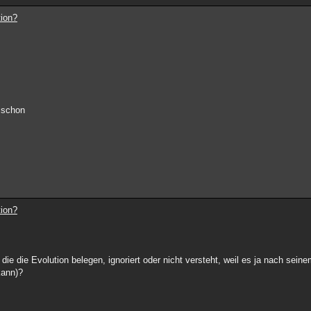
tion?
n schon
tion?
die die Evolution belegen, ignoriert oder nicht versteht, weil es ja nach se
kann)?