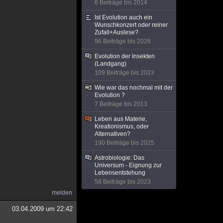
6 Beiträge bis 2014
Ist Evolution auch ein
Wunschkonzert oder reiner
Zufall+Auslese?
96 Beiträge bis 2026
Evolution der Insekten
(Landgang)
109 Beiträge bis 2023
Wie war das nochmal mit der
Evolution ?
7 Beiträge bis 2013
Leben aus Materie,
Kreationismus, oder
Alternativen?
190 Beiträge bis 2025
Astrobiologie: Das
Universum - Eignung zur
Lebensentstehung
58 Beiträge bis 2023
melden
03.04.2009 um 22:42