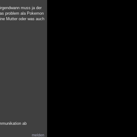
r irgendwann muss ja der
 das problem ala Pokemon
ine Mutter oder was auch
ommunikation ab
melden