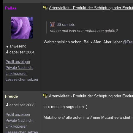
Artenvielfalt - Produkt der Schöpfung oder Evolu
Pallas
dS schrieb:
schon mal was von mutationen gehört?
Wahrscheinlich schon. Bei x-Man. Aber lieber
@Fre
anwesend
dabei seit 2004
Profil anzeigen
Private Nachricht
Link kopieren
Lesezeichen setzen
Artenvielfalt - Produkt der Schöpfung oder Evolu
Freude
dabei seit 2008
ja x-men ich sags doch:-)
Profil anzeigen
Mutationen? alle aufeinmal? eine Mutant verändert 
Private Nachricht
Link kopieren
Lesezeichen setzen