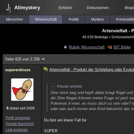
Allmystery
Echtzeit
Diskussionen
Blogs
Menschen
Wissenschaft
Politik
Mystery
Kriminalfäl
Artenvielfalt -
46.639 Beiträge
▪ Schlüsselwört
Rubrik Wissenschaft
587 Bilder
Seite 625 von 2.336
Artenvielfalt - Produkt der Schöpfung oder Evolu
supererdnuss
Freude schrieb:
Dino rennt weg und hüpft dabei kriegt flügel und
der Dino fliegen können meine Frage ist jetzt 
Pokemon X-men, es muss doch so sein oder? we
dabei seit 2009
oder was auch immer eine Kind bekommt das sol
Profil anzeigen
Du bist ein klarer Fall für
Private Nachricht
Link kopieren
SUPER