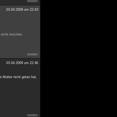
melden
03.04.2009 um 22:43
n nicht mischen.
melden
03.04.2009 um 22:46
e Mutter nicht getan hat,
melden