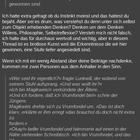
gewonnen sind.
Ich hatte extra gefragt ob du Instinkt meinst und das hattest du
bejaht. Aber sei es drum, was verstehst du denn unter sich selbst
zum Objekt erhebenden Denken? Denken um dem Denken
Willens, Philosophie, Selbstreflexion? Versteh mich nicht falsch,
ich halte das für durchaus wertvoll und wichtig, aber in diesem
Thread ist es brotlose Kunst weil die Erkenntnisse die wir hier
gewinnen, eine Stufe tiefer angesiedelt sind.
Wenn ich mit ein wenig Abstand über deine Beiträge nachdenke,
kommen mir zwei Personen aus dem Anhalter in den Sinn.
»Wer seid ihr eigentlich?« fragte Lunkwill, der wütend von
seinem Stuhl aufsprang. »Und was wollt ihr?«
»Ich bin Magikweis!« verkündete der Ältere.
»Und ich fordere, daß ich Vrumfondel bin!« schrie der
Jüngere.
Magikweis drehte sich zu Vrumfondel um. »Das ist doch
klar«, erklärte er ihm erregt »das brauchst du doch nicht extra
zu
fordern.«
»Okay!« bellte Vrumfondel und hämmerte auf einen in der
Nähe stehenden Schreibtisch. »Ich bin Vrumfondel, und das