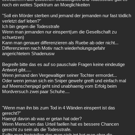
noch ein weites Spektrum an Moeglichkeiten
"Soll ein Mörder sterben und jemand der jemanden nur fast tödlich
verletzt darf leben?"
Ich bin gegen die Todesstrafe
Wenn man jemanden nur einsperrt(um die Gesellschaft zu
schuetzen)
Kann man genauer differenzieren als Ruebe ab oder nicht...
Differenzieren nach Motiv nach wiederholungsgefahr
angerichtetem Shadenusw
Begreife bitte das es auf so pauschale Fragen keine eindeutige
Antwort gibt.....
Wenn jemand den Vergewaltiger seiner Tochter ermordet...
Oder wenn jeman sich ein Sniper gewehr greift und einfach mal
auf Meenschenjagd geht sind unabhaenig vom Erfolg beim
Mordversuch zwei paar Schuhe....
"Wenn man ihn bis zum Tod in 4 Wänden einsperrt ist das
gerecht?"
Haengt davon ab was er getan hat oder?
Wenn Menschen das Urteil faellen hat es bessere Chancen
gerecht zu sein als die Todesstrafe.
Sollte man feststellen das man sich irrt hat man eher die