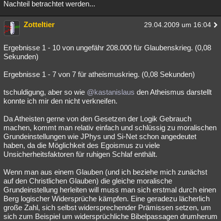
Nachteil betrachtet werden...
Zotteltier
29.04.2009 um 16:04
Ergebnisse 1 - 10 von ungefähr 208.000 für Glaubenskrieg. (0,08
Sekunden)
Ergebnisse 1 - 7 von 7 für atheismuskrieg. (0,08 Sekunden)
tschuldigung, aber so wie
@kastanislaus
den Atheismus darstellt
konnte ich mir den nicht verkneifen.
Da Atheisten gerne von den Gesetzen der Logik Gebrauch
machen, kommt man relativ einfach und schlüssig zu moralischen
Grundeinstellungen wie JPhys und Si-Net schon angedeutet
haben, da die Möglichkeit des Egoismus zu viele
Unsicherheitsfaktoren für ruhigen Schlaf enthält.
Wenn man aus einem Glauben (und ich beziehe mich zunächst
auf den Christlichen Glauben) die gleiche moralische
Grundeinstellung herleiten will muss man sich erstmal durch einen
Berg logischer Widersprüche kämpfen. Eine geradezu lächerlich
große Zahl, sich selbst widersprechender Prämissen setzen, um
sich zum Beispiel um widersprüchliche Bibelpassagen drumherum