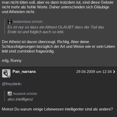
man nicht töten soll, aber es dann trotzdem tut, sind diese Gebote
Besucht
Teilgenommen
Alle
Neue
Geschlossen
nicht mehr als hohle Worte. Daher unterscheiden sich Gläubige
und Atheisten nicht.
Lesenswert
Schlüsselwörter
kastanislaus schrieb:
Es ist nur so dass ein Atheist GLAUBT dass der Tod das
Ende ist und folglich auch so lebt.
Der Atheist ist davon überzeugt. Richtig. Aber deine
Schlussfolgerungen bezüglich der Art und Weise wie er sein Leben
lebt sind zumindest fragwürdig.
mfg, Ronny
Pan_narrans
29.04.2009 um 12:34
@freydank
:
freydank schrieb:
also intellligenz
Meinst Du warum einige Lebewesen intelligenter sind als andere?