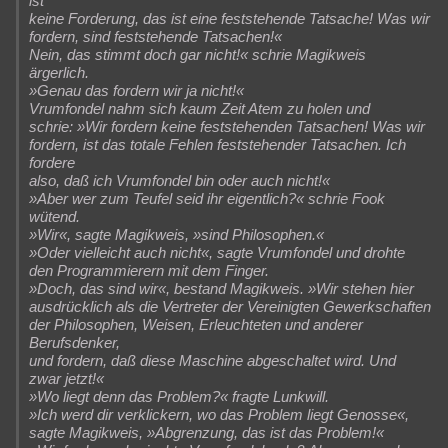
ist
keine Forderung, das ist eine feststehende Tatsache! Was wir
fordern, sind feststehende Tatsachen!«
Nein, das stimmt doch gar nicht!« schrie Magikweis
ärgerlich.
»Genau das fordern wir ja nicht!«
Vrumfondel nahm sich kaum Zeit Atem zu holen und
schrie: »Wir fordern keine feststehenden Tatsachen! Was wir
fordern, ist das totale Fehlen feststehender Tatsachen. Ich
fordere
also, daß ich Vrumfondel bin oder auch nicht!«
»Aber wer zum Teufel seid ihr eigentlich?« schrie Fook
wütend.
»Wir«, sagte Magikweis, »sind Philosophen.«
»Oder vielleicht auch nicht«, sagte Vrumfondel und drohte
den Programmierern mit dem Finger.
»Doch, das sind wir«, bestand Magikweis. »Wir stehen hier
ausdrücklich als die Vertreter der Vereinigten Gewerkschaften
der Philosophen, Weisen, Erleuchteten und anderer
Berufsdenker,
und fordern, daß diese Maschine abgeschaltet wird. Und
zwar jetzt!«
»Wo liegt denn das Problem?« fragte Lunkwill.
»Ich werd dir verklickern, wo das Problem liegt Genosse«,
sagte Magikweis, »Abgrenzung, das ist das Problem!«