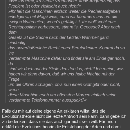
»Wir fordern«, kreischte Vrumfondel, »daß Abgrenzung das
Problem ist oder vielleicht auch nicht!«
»Ihr laßt die Maschinen einfach weiter die Rechenaufgaben
erledigen«, riet Magikweis, »und wir kümmern uns um die
ewigen Wahrheiten, wenn's gefällig ist. Ihr wollt wohl eure
Rechtsposition verbessern, stimmt‘s, Genosse? Aber nach
dem
Gesetz ist die Suche nach der Letzten Wahrheit ganz
eindeutig
das unveräußerliche Recht eurer Berufsdenker. Kommt da so
'ne
verdammte Maschine daher und findet sie am Ende gar noch,
da
sind wir doch auf der Stelle den Job los, nich? Ich meine, was
haben wir dann davon, daß wir uns halbe Nächte mit der
Frage
um die Ohren schlagen, ob's nun einen Gott gibt oder nicht,
wenn
diese Maschine euch am nächsten Morgen einfach seine
verdammte Telefonnummer ausspuckt?«
Falls du mir auf deine eigene Art erklären willst, das die
Evolutionstheorie nicht die letzte Antwort sein kann, dann gebe ich
zu bedenken, dass sie das auch gar nicht sein will. Für mich
erklärt die Evolutionstheorie die Entstehung der Arten und damit