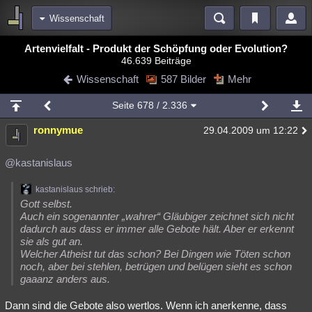
Wissenschaft
Bereiche
Artenvielfalt - Produkt der Schöpfung oder Evolution?
46.639 Beiträge
Echtzeit
Diskussionen
Blogs
Videos
Statistiken
Wissenschaft
587 Bilder
Mehr
Chat
Wiki
Neuigkeiten
Seite
678
/ 2.336
meine Rubriken
ronnymue
29.04.2009 um 12:22
Menschen
Wissenschaft
Politik
Mystery
Kriminalfälle
Spiritualität
Verschwörungen
Technologie
Ufologie
@kastanislaus
Natur
Umfragen
Unterhaltung
kastanislaus schrieb:
Gott selbst.
weitere Rubriken
Auch ein sogenannter „wahrer“ Gläubiger zeichnet sich nicht
dadurch aus dass er immer alle Gebote hält. Aber er erkennt
Philosophie
Träume
Orte
Esoterik
Literatur
sie als gut an.
Welcher Atheist tut das schon? Bei Dingen wie Töten schon
Astronomie
Helpdesk
Gruppen
Gaming
Filme
noch, aber bei stehlen, betrügen und belügen sieht es schon
gaaanz anders aus.
Musik
Clash
Verbesserungen
Allmystery
English
Dann sind die Gebote also wertlos. Wenn ich anerkenne, dass
Übersichten