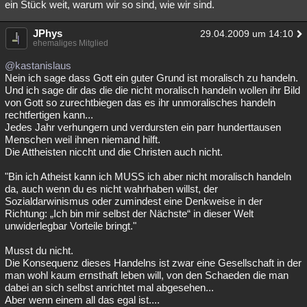
ein Stück weit, warum wir so sind, wie wir sind.
JPhys
29.04.2009 um 14:10
ehemaliges Mitglied
@kastanislaus
Nein ich sage dass Gott ein guter Grund ist moralisch zu handeln.
Und ich sage dir das die die nicht moralisch handeln wollen ihr Bild
von Gott so zurechtbiegen das es ihr unmoralisches handeln
rechtfertigen kann...
Jedes Jahr verhungern und verdursten ein parr hunderttausen
Menschen weil ihnen niemand hilft.
Die Attheisten niccht und die Christen auch nicht.
"Bin ich Atheist kann ich MUSS ich aber nicht moralisch handeln
da, auch wenn du es nicht wahrhaben willst, der
Sozialdarwinismus oder zumindest eine Denkweise in der
Richtung: „Ich bin mir selbst der Nächste“ in dieser Welt
unwiderlegbar Vorteile bringt."
Musst du nicht.
Die Konsequenz dieses Handelns ist zwar eine Gesellschaft in der
man wohl kaum ernsthaft leben will, von den Schaeden die man
dabei an sich selbst anrichtet mal abgesehen...
Aber wenn einem all das egal ist....