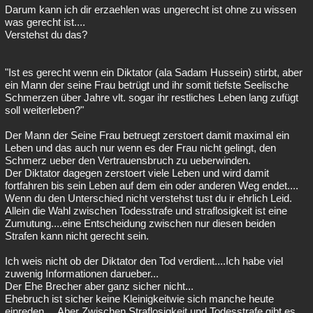
Darum kann ich dir erzaehlen was ungerecht ist ohne zu wissen
was gerecht ist....
Verstehst du das?
"Ist es gerecht wenn ein Diktator (ala Sadam Hussein) stirbt, aber
ein Mann der seine Frau betrügt und ihr somit tiefste Seelische
Schmerzen über Jahre vlt. sogar ihr restliches Leben lang zufügt
soll weiterleben?"
Der Mann der Seine Frau betruegt zerstoert damit maximal ein
Leben und das auch nur wenn es der Frau nicht gelingt, den
Schmerz ueber den Vertrauensbruch zu ueberwinden.
Der Diktator dagegen zerstoert viele Leben und wird damit
fortfahren bis sein Leben auf dem ein oder anderen Weg endet....
Wenn du den Unterschied nicht verstehst tust du ir ehrlich Leid.
Allein die Wahl zwischen Todesstrafe und straflosigkeit ist eine
Zumutung....eine Entscheidung zwischen nur diesen beiden
Strafen kann nicht gerecht sein.
Ich weis nicht ob der Diktator den Tod verdient....Ich habe viel
zuwenig Informationen darueber...
Der Ehe Brecher aber ganz sicher nicht...
Ehebruch ist sicher keine Kleinigkeitwie sich manche heute
einreden.... Aber Zwischen Straflosigkeit und Todesstrafe gibt es