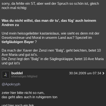
sorry, da fehlte ein ST, aber weil der Spruch so schön ist, gleich
noch mal richtig:
Was du nicht willst, das man dir tu', das füg' auch keinem
Andren zu
Und mein heissgeliebter kastanislaus, wie sieht es denn mit der
Gesetzestreue und Moral in unserm Land aus? Speziell im
tiefgläubigen Bayer
?
Da mach der Xaver der Zenzi nen "Balg", geht beichten, betet 10
Ave Maria und gut ist's.
Die Zenzi legt den "Balg" in die Säglingsklappe, betet 10 Ave Maria
und gut ist's
buddel
30.04.2009 um 07:34
ehemaliges Mitglied
@Apokryph
zeter hier bitte nicht so rum,
das geht alles auch in ruhigerem ton
und hier noch ein link