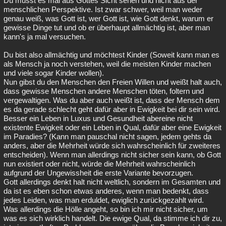
Du musst es mal aus Gottes Sicht sehen und nicht aus der
menschlichen Perspektive. Ist zwar schwer, weil man weder
Besucht
Teilgenommen
Alle
Neue
Geschlossen
genau weiß, was Gott ist, wer Gott ist, wie Gott denkt, warum er
gewisse Dinge tut und ob er überhaupt allmächtig ist, aber man
Lesenswert
Schlüsselwörter
kann's ja mal versuchen.
Du bist also allmächtig und möchtest Kinder (Soweit kann man es
als Mensch ja noch verstehen, weil die meisten Kinder machen
und viele sogar Kinder wollen).
Nun gibst du den Menschen den Freien Willen und weißt halt auch,
dass gewisse Menschen andere Menschen töten, foltern und
vergewaltigen. Was du aber auch weißt ist, dass der Mensch dem
es da gerade schlecht geht dafür aber in Ewigkeit bei dir sein wird.
Besser ein Leben in Luxus und Gesundheit abereine nicht
existente Ewigkeit oder ein Leben in Qual, dafür aber eine Ewigkeit
im Paradies? (Kann man pauschal nicht sagen, jedem gehts da
anders, aber die Mehrheit würde sich wahrscheinlich für zweiteres
entscheiden). Wenn man allerdings nicht sicher sein kann, ob Gott
nun existiert oder nicht, würde die Mehrheit wahrscheinlich
aufgrund der Ungewissheit die erste Variante bevorzugen.
Gott allerdings denkt halt nicht weltlich, sondern im Gesamten und
da ist es eben schon etwas anderes, wenn man bedenkt, dass
jedes Leiden, was man erduldet, ewiglich zurückgezahlt wird.
Was allerdings die Hölle angeht, so bin ich mir nicht sicher, um
was es sich wirklich handelt. Die ewige Qual, da stimme ich dir zu,