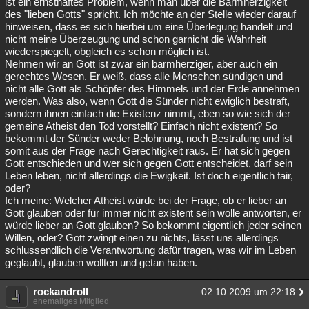
ist ein ernsthaftes Problem, wenn man über die Barmherzigkeit
des "lieben Gotts" spricht. Ich möchte an der Stelle wieder darauf
hinweisen, dass es sich hierbei um eine Überlegung handelt und
nicht meine Überzeugung und schon garnicht die Wahrheit
wiederspiegelt, obgleich es schon möglich ist.
Nehmen wir an Gott ist zwar ein barmherziger, aber auch ein
gerechtes Wesen. Er weiß, dass alle Menschen sündigen und
nicht alle Gott als Schöpfer des Himmels und der Erde annehmen
werden. Was also, wenn Gott die Sünder nicht ewiglich bestraft,
sondern ihnen einfach die Existenz nimmt, eben so wie sich der
gemeine Atheist den Tod vorstellt? Einfach nicht existent? So
bekommt der Sünder weder Belohnung, noch Bestrafung und ist
somit aus der Frage nach Gerechtigkeit raus. Er hat sich gegen
Gott entschieden und wer sich gegen Gott entscheidet, darf sein
Leben leben, nicht allerdings die Ewigkeit. Ist doch eigentlich fair,
oder?
Ich meine: Welcher Atheist würde bei der Frage, ob er lieber an
Gott glauben oder für immer nicht existent sein wolle antworten, er
würde lieber an Gott glauben? So bekommt eigentlich jeder seinen
Willen, oder? Gott zwingt einen zu nichts, lässt uns allerdings
schlussendlich die Verantwortung dafür tragen, was wir im Leben
geglaubt, glauben wollten und getan haben.
rockandroll
02.10.2009 um 22:18
ehemaliges Mitglied