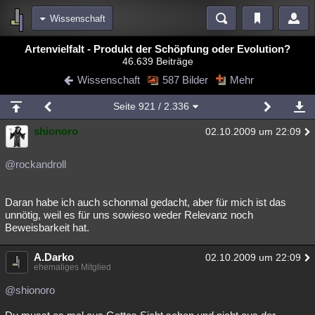
Wissenschaft
Bereiche
Artenvielfalt - Produkt der Schöpfung oder Evolution?
46.639 Beiträge
Echtzeit
Diskussionen
Blogs
Videos
Statistiken
Wissenschaft
587 Bilder
Mehr
Chat
Wiki
Neuigkeiten
Seite
921
/ 2.336
meine Rubriken
shionoro
02.10.2009 um 22:09
Menschen
Wissenschaft
Politik
Mystery
Kriminalfälle
Spiritualität
Verschwörungen
Technologie
Ufologie
@rockandroll
Natur
Umfragen
Unterhaltung
Daran habe ich auch schonmal gedacht, aber für mich ist das
weitere Rubriken
unnötig, weil es für uns sowieso weder Relevanz noch
Beweisbarkeit hat.
Philosophie
Träume
Orte
Esoterik
Literatur
A.Darko
02.10.2009 um 22:09
Astronomie
Helpdesk
Gruppen
Gaming
Filme
ehemaliges Mitglied
Musik
Clash
Verbesserungen
Allmystery
English
@shionoro
Übersichten