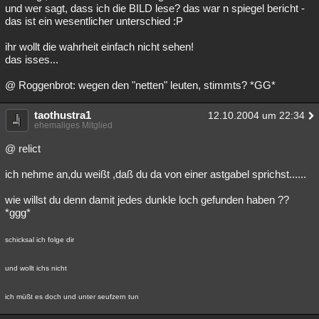
und wer sagt, dass ich die BILD lese? das war n spiegel bericht -
das ist ein wesentlicher unterschied :P
ihr wollt die wahrheit einfach nicht sehen!
das isses...
@ Roggenbrot: wegen den "netten" leuten, stimmts? *GG*
taothustra1
12.10.2004 um 22:34
ehemaliges Mitglied
@ relict
ich nehme an,du weißt ,daß du da von einer astgabel sprichst......
wie willst du denn damit jedes dunkle loch gefunden haben ??
*ggg*
schicksal ich folge dir
und wollt ichs nicht
ich müßt es doch und unter seufzern tun