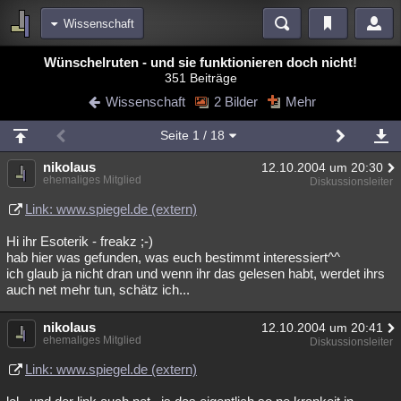
Wissenschaft
Bereiche
Wünschelruten - und sie funktionieren doch nicht!
351 Beiträge
Echtzeit
Diskussionen
Blogs
Videos
Statistiken
Wissenschaft
2 Bilder
Mehr
Chat
Wiki
Neuigkeiten
2
Seite
1
/ 18
meine Rubriken
nikolaus
12.10.2004 um 20:30
Menschen
Wissenschaft
Politik
Mystery
Kriminalfälle
ehemaliges Mitglied
Diskussionsleiter
Spiritualität
Verschwörungen
Technologie
Ufologie
Link: www.spiegel.de (extern)
Hi ihr Esoterik - freakz ;-)
Natur
Umfragen
Unterhaltung
hab hier was gefunden, was euch bestimmt interessiert^^
weitere Rubriken
ich glaub ja nicht dran und wenn ihr das gelesen habt, werdet ihrs
auch net mehr tun, schätz ich...
Philosophie
Träume
Orte
Esoterik
Literatur
nikolaus
12.10.2004 um 20:41
Astronomie
Helpdesk
Gruppen
Gaming
Filme
ehemaliges Mitglied
Diskussionsleiter
Musik
Clash
Verbesserungen
Allmystery
English
Link: www.spiegel.de (extern)
Übersichten