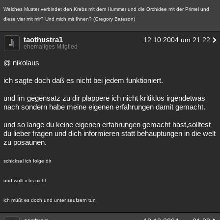
Welches Muster verbindet den Krebs mit dem Hummer und die Orchidee mit der Primel und
diese vier mit mir? Und mich mit Ihnen? (Gregory Bateson)
taothustra1
12.10.2004 um 21:22
ehemaliges Mitglied
@ nikolaus
ich sagte doch daß es nicht bei jedem funktioniert.
und im gegensatz zu dir plappere ich nicht kritiklos irgendetwas
nach sondern habe meine eigenen erfahrungen damit gemacht.
und so lange du keine eigenen erfahrungen gemacht hast,solltest
du lieber fragen und dich informieren statt behauptungen in die welt
zu posaunen.
schicksal ich folge dir
und wollt ichs nicht
ich müßt es doch und unter seufzern tun