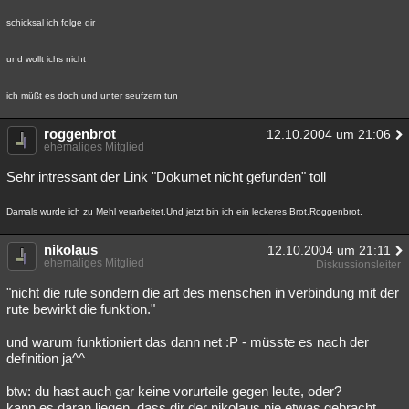
schicksal ich folge dir
und wollt ichs nicht
ich müßt es doch und unter seufzern tun
roggenbrot
12.10.2004 um 21:06
ehemaliges Mitglied
Sehr intressant der Link "Dokumet nicht gefunden" toll
Damals wurde ich zu Mehl verarbeitet.Und jetzt bin ich ein leckeres Brot,Roggenbrot.
nikolaus
12.10.2004 um 21:11
ehemaliges Mitglied
Diskussionsleiter
"nicht die rute sondern die art des menschen in verbindung mit der
rute bewirkt die funktion."
und warum funktioniert das dann net :P - müsste es nach der
definition ja^^
btw: du hast auch gar keine vorurteile gegen leute, oder?
kann es daran liegen, dass dir der nikolaus nie etwas gebracht