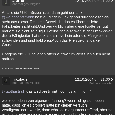
aratron
12.10.2004 um 21:22
ehemaliges Mitglied
An alle die %20 müssen raus dann geht der Link
@weihnachtsmann
hast du dir dein Link genau durchgelesen,da
steht das dieser Test kein Beweis ist das es übersinnliche
Fähigkeiten nicht gibt.Und wer wirklich über diese Kräfte verfügt
braucht sie nicht so billig zu verkaufen,also wer ist der Freak?Wer
diese Fähigkeiten hat setzt sie sinnvoll ein oder die Fähigkeiten
schwinden und sind bald weg.Auch das Preisgeld ist da kein
Grund.
Übrigens die %20 tauchen öfters auf,warum weiss ich auch nicht
aratron
SI VIS PACEM,PARA BELLUM!
nikolaus
12.10.2004 um 21:30
ehemaliges Mitglied
Diskussionsleiter
@taothustra1
: das wird bestimmt noch lustig mit dir^^
wer redet denn von eigener erfahrung? wenn ich geschrieben
hätte, dass ich es probiert hätte ich diesen versuch
verallgemeinern würde, dann wäre dein argument treffend, aber so
nicht; ich habe nur eine quelle gepostet und wollte ma wissen, was