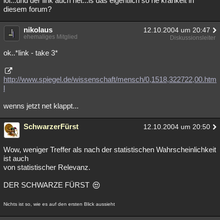
lol...und der link auch net...is das eigentlich so ne krankeit in
diesem forum?
Besucht
Teilgenommen
Alle
Neue
Geschlossen
nikolaus
Lesenswert
Schlüsselwörter
12.10.2004 um 20:47
ehemaliges Mitglied
Diskussionsleiter
ok..*link - take 3*
http://www.spiegel.de/wissenschaft/mensch/0,1518,322722,00.htm
l
wenns jetzt net klappt...
SchwarzerFürst
12.10.2004 um 20:50
Wow, weniger Treffer als nach der statistischen Wahrscheinlichkeit
ist auch
von statistischer Relevanz.
DER SCHWARZE FÜRST
Nichts ist so, wie es auf den ersten Blick aussieht