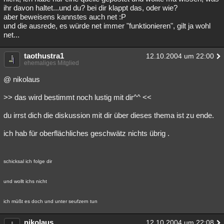
ihr davon haltet...und du? bei dir klappt das, oder wie?
aber beweisens kannstes auch net :P
und die ausrede, es würde net immer "funktionieren", gilt ja wohl
net...
taothustra1
12.10.2004 um 22:00
ehemaliges Mitglied
@ nikolaus
>> das wird bestimmt noch lustig mit dir^^ <<
du irrst dich die diskussion mit dir über dieses thema ist zu ende.
ich hab für oberflächliches geschwätz nichts übrig .
schicksal ich folge dir
und wollt ichs nicht
ich müßt es doch und unter seufzern tun
nikolaus
12.10.2004 um 22:08