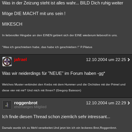
Was in der Zeizung steht ist alles wahr... BILD Dich ruhig weiter
Möge DIE MACHT mit uns sein !
MIKESCH
In liebevoller Hingabe an den EINEN gebiert sich der EINE wiederum liebevoll in uns.
"Was ich geschrieben habe, das habe ich geschrieben !" P.Pilatus
jafrael
12.10.2004 um 22:25
Was wir neiderdings für "NEUE" im Forum haben -gg*
Welches Muster verbindet den Krebs mit dem Hummer und die Orchidee mit der Primel und
diese vier mit mir? Und mich mit Ihnen? (Gregory Bateson)
roggenbrot
12.10.2004 um 22:29
ehemaliges Mitglied
Ich finde diesen Thread schon ziemlich sehr intressant...
Damals wurde ich zu Mehl verarbeitet.Und jetzt bin ich ein leckeres Brot,Roggenbrot.