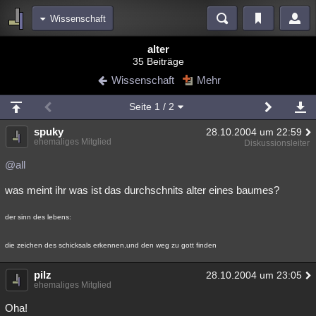
Wissenschaft
Bereiche
alter
35 Beiträge
Echtzeit
Diskussionen
Blogs
Videos
Statistiken
Wissenschaft
Mehr
Chat
Wiki
Neuigkeiten
Seite
1
/ 2
meine Rubriken
spuky
28.10.2004 um 22:59
Menschen
Wissenschaft
Politik
Mystery
Kriminalfälle
ehemaliges Mitglied
Diskussionsleiter
Spiritualität
Verschwörungen
Technologie
Ufologie
@all
was meint ihr was ist das durchschnits alter eines baumes?
Natur
Umfragen
Unterhaltung
weitere Rubriken
der sinn des lebens:
Philosophie
Träume
Orte
Esoterik
Literatur
die zeichen des schicksals erkennen,und den weg zu gott finden
Astronomie
Helpdesk
Gruppen
Gaming
Filme
pilz
28.10.2004 um 23:05
ehemaliges Mitglied
Musik
Clash
Verbesserungen
Allmystery
English
Oha!
Übersichten