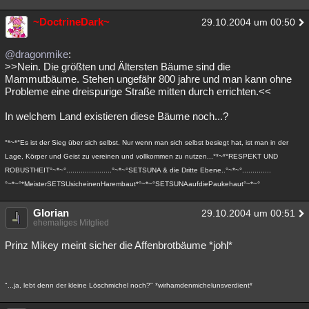
~DoctrineDark~
29.10.2004 um 00:50
@dragonmike
:
>>Nein. Die größten und Ältersten Bäume sind die
Mammutbäume. Stehen ungefähr 800 jahre und man kann ohne
Probleme eine dreispurige Straße mitten durch errichten.<<
In welchem Land existieren diese Bäume noch...?
°*~*°Es ist der Sieg über sich selbst. Nur wenn man sich selbst besiegt hat, ist man in der
Lage, Körper und Geist zu vereinen und vollkommen zu nutzen...°*~*°RESPEKT UND
ROBUSTHEIT°~*~°......................°~*~°SETSUNA & die Dritte Ebene..°~*~°..............
°~*~°*MeisterSETSUsicheinenHarembaut*°~*~°SETSUNAaufdiePaukehaut°~*~°
Glorian
29.10.2004 um 00:51
ehemaliges Mitglied
Prinz Mikey meint sicher die Affenbrotbäume *johl*
"...ja, lebt denn der kleine Löschmichel noch?" *wirhamdenmichelunsverdient*