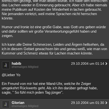
Menschen gezeigt, wie man lieben würde. Ich habe den Menschen
das Lachen wieder in Erinnerung gebraucht. Aber ich habe niemals
meine Publikum auf Kosten der Minderheit in lachen gebraucht.
Nie jemanden verletzt, weil meine Sprachen nicht herrschen
könnte.
Humor und Ironie ist eine große Gabe, was Gott uns geben würde
und dafür sollten wir große Verantwortungsgefühl haben und
zeigen.
Ich kann alle Deine Schmerzen, Leiden und Ärgern hellsehen, da
ich in diesem Gebiet gewachsen bin und genau weiß, wie man von
Kummer und Schmerz etwas für Lachen machen könnte.
habib
29.10.2004 um 01:14
ehemaliges Mitglied
@Lieber Yo
Ein Freund von mir hat eine Wand-Uhr, welche ihr Zeiger
umgekehrt Rückwerts geht. Als ich ihn darüber gefragt habe,
sagte, " So fühl mich jeden Tag jünger".
Glorian
29.10.2004 um 01:30
ehemaliges Mitglied