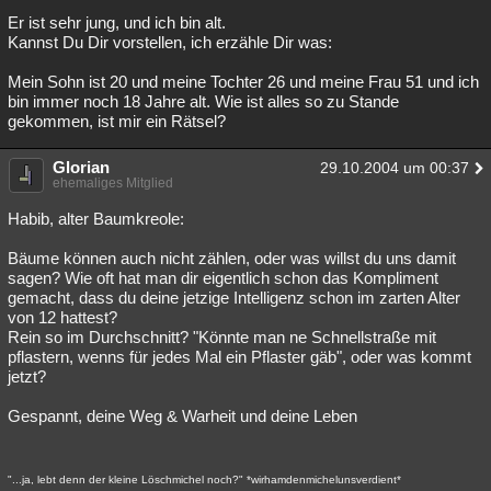
Er ist sehr jung, und ich bin alt.
Kannst Du Dir vorstellen, ich erzähle Dir was:
Mein Sohn ist 20 und meine Tochter 26 und meine Frau 51 und ich
bin immer noch 18 Jahre alt. Wie ist alles so zu Stande
gekommen, ist mir ein Rätsel?
Glorian
29.10.2004 um 00:37
ehemaliges Mitglied
Habib, alter Baumkreole:
Bäume können auch nicht zählen, oder was willst du uns damit
sagen? Wie oft hat man dir eigentlich schon das Kompliment
gemacht, dass du deine jetzige Intelligenz schon im zarten Alter
von 12 hattest?
Rein so im Durchschnitt? "Könnte man ne Schnellstraße mit
pflastern, wenns für jedes Mal ein Pflaster gäb", oder was kommt
jetzt?
Gespannt, deine Weg & Warheit und deine Leben
"...ja, lebt denn der kleine Löschmichel noch?" *wirhamdenmichelunsverdient*