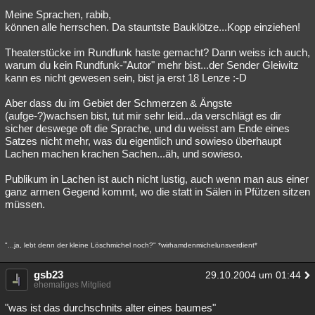
Meine Sprachen, rabib,
können alle herrschen. Da stauntste Bauklötze...Kopp einziehen!
Theaterstücke im Rundfunk haste gemacht? Dann weiss ich auch,
warum du kein Rundfunk-"Autor" mehr bist...der Sender Gleiwitz
kann es nicht gewesen sein, bist ja erst 18 Lenze :-D
Aber dass du im Gebiet der Schmerzen & Ängste
(aufge-?)wachsen bist, tut mir sehr leid...da verschlägt es dir
sicher deswege oft die Sprache, und du weisst am Ende eines
Satzes nicht mehr, was du eigentlich und sowieso überhaupt
Lachen machen krachen Sachen...äh, und sowieso.
Publikum in Lachen ist auch nicht lustig, auch wenn man aus einer
ganz armen Gegend kommt, wo die statt in Sälen in Pfützen sitzen
müssen.
"...ja, lebt denn der kleine Löschmichel noch?" *wirhamdenmichelunsverdient*
gsb23
29.10.2004 um 01:44
ehemaliges Mitglied
"was ist das durchschnits alter eines baumes"