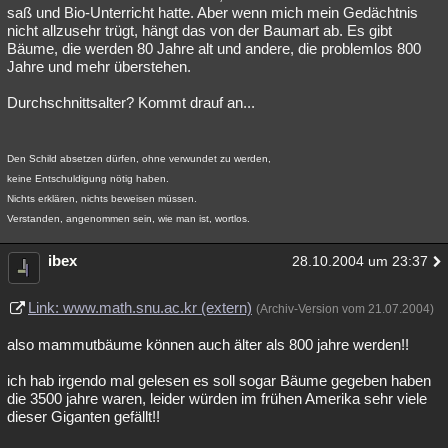
saß und Bio-Unterricht hatte. Aber wenn mich mein Gedächtnis
nicht allzusehr trügt, hängt das von der Baumart ab. Es gibt
Bäume, die werden 80 Jahre alt und andere, die problemlos 800
Jahre und mehr überstehen.
Durchschnittsalter? Kommt drauf an...
Den Schild absetzen dürfen, ohne verwundet zu werden,
keine Entschuldigung nötig haben.
Nichts erklären, nichts beweisen müssen.
Verstanden, angenommen sein, wie man ist, wortlos.
ibex
28.10.2004 um 23:37
Link: www.math.snu.ac.kr (extern)
(Archiv-Version vom 21.07.2004)
also mammutbäume können auch älter als 800 jahre werden!!
ich hab irgendo mal gelesen es soll sogar Bäume gegeben haben
die 3500 jahre waren, leider würden im frühen Amerika sehr viele
dieser Giganten gefällt!!