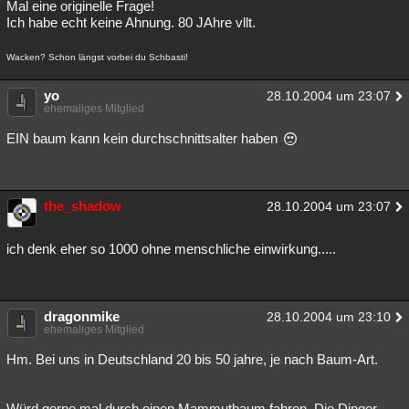
Mal eine originelle Frage!
Besucht
Teilgenommen
Alle
Neue
Geschlossen
Ich habe echt keine Ahnung. 80 JAhre vllt.
Lesenswert
Schlüsselwörter
Wacken? Schon längst vorbei du Schbasti!
yo
28.10.2004 um 23:07
ehemaliges Mitglied
EIN baum kann kein durchschnittsalter haben
the_shadow
28.10.2004 um 23:07
ich denk eher so 1000 ohne menschliche einwirkung.....
dragonmike
28.10.2004 um 23:10
ehemaliges Mitglied
Hm. Bei uns in Deutschland 20 bis 50 jahre, je nach Baum-Art.
Würd gerne mal durch einen Mammutbaum fahren. Die Dinger