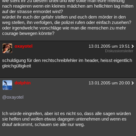
wie steht ihr zu diesem urteil und wie sollte man eure meinung
nach reagieren wenn ein kleines mädchen am hellichten tag mitten
Besucht
Teilgenommen
Alle
Neue
Geschlossen
auf der strasse ermordet wird?
würdet ihr euch der gefahr stellen und euch dem mörder in den
Lesenswert
Schlüsselwörter
weg stellen, ihn verfolgen, die polizei rufen oder einfach zusehen?
oder irgendwelche vorschläge wie man die menschen zu mehr
courage bewegen könnte?
oxayotel
13.01.2005 um 19:51
Diskussionsleiter
schuldigung für den rechtschreibfehler im header, heisst eigentlich
gleichgültigkeit
dolphin
13.01.2005 um 20:00
@oxayotel
Ich würde eingreifen, aber ist es nicht so, dass alle sagen würden
sie helfen und wollen etwas dagegen untenehmen und wenn es
drauf ankommt, schauen sie alle nur weg.