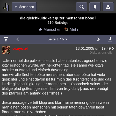
Menschen
Bereiche
die gleichkültigkeit guter menschen böse?
110 Beiträge
Echtzeit
Diskussionen
Blogs
Videos
Statistiken
Menschen
Mehr
Chat
Wiki
Neuigkeiten
Seite
1
/ 6
meine Rubriken
oxayotel
13.01.2005 um 19:49
Menschen
Wissenschaft
Politik
Mystery
Kriminalfälle
Diskussionsleiter
Spiritualität
Verschwörungen
Technologie
Ufologie
"...keiner rief die polizei...sie alle haben tatenlos zugesehen wie
kitty erstochen wurde, am hellichten tag, sie sahen wie kittys
mörder aufstand und einfach davonging.
Natur
Umfragen
Unterhaltung
nun wir alle fürchten böse menschen, aber das böse hat viele
weitere Rubriken
gesichter und einst davon ist für mich das fürchterlichste und das
ist die gleichgültigkeit guter menschen..." (boondock saints -der
Philosophie
Träume
Orte
Esoterik
Literatur
blutige pfad gottes [ genialer film von troy duffy]; aus der predigt
des pfarrers am anfang des filmes )
Astronomie
Helpdesk
Gruppen
Gaming
Filme
diese aussage vertritt klipp und klar meine meinung, denn wenn
Musik
Clash
Verbesserungen
Allmystery
English
man einen bösen menschen mit seinen taten gewähren lässt
fördert man sein vorhaben.
Übersichten