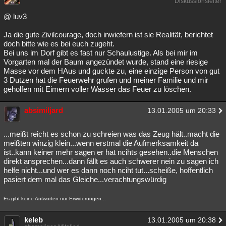
Diskussionsleiter
@ luv3
Ja die gute Zivilcourage, doch inwiefern ist sie Realität, berichtet
doch bitte wie es bei euch zugeht.
Bei uns im Dorf gibt es fast nur Schaulustige. Als bei mir im
Vorgarten mal der Baum angezündet wurde, stand eine riesige
Masse vor dem HAus und guckte zu, eine einzige Person von gut
3 Dutzen hat die Feuerwehr grufen und meiner Familie und mir
geholfen mit Eimern voller Wasser das Feuer zu löschen.
absimiljard
13.01.2005 um 20:33
...meißt reicht es schon zu schreien was das Zeug hält..macht die
meißten winzig klein...wenn erstmal die Aufmerksamkeit da
ist..kann keiner mehr sagen er hat ncihts gesehen..die Menschen
direkt ansprechen...dann fällt es auch schwerer nein zu sagen ich
helfe nicht...und wer es dann noch nciht tut...scheiße, hoffentlich
pasiert dem mal das Gleiche...verachtungswürdig
Es gibt keine Antworten nur Erwiderungen...
keleb
13.01.2005 um 20:38