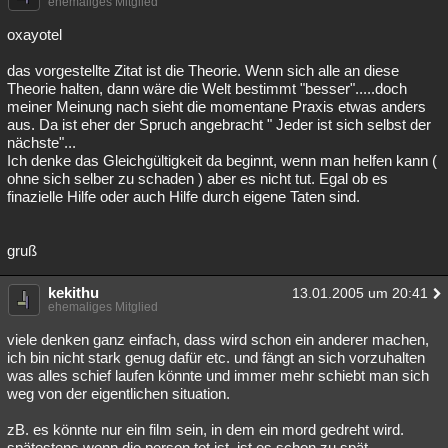
ehemaliges Mitglied
oxayotel
das vorgestellte Zitat ist die Theorie. Wenn sich alle an diese
Theorie halten, dann wäre die Welt bestimmt "besser".....doch
meiner Meinung nach sieht die momentane Praxis etwas anders
aus. Da ist eher der Spruch angebracht " Jeder ist sich selbst der
nächste"...
Ich denke das Gleichgültigkeit da beginnt, wenn man helfen kann (
ohne sich selber zu schaden ) aber es nicht tut. Egal ob es
finazielle Hilfe oder auch Hilfe durch eigene Taten sind.
gruß
kekithu
13.01.2005 um 20:41
ehemaliges Mitglied
viele denken ganz einfach, dass wird schon ein anderer machen,
ich bin nicht stark genug dafür etc. und fängt an sich vorzuhalten
was alles schief laufen könnte und immer mehr schiebt man sich
weg von der eigentlichen situation.
zB. es könnte nur ein film sein, in dem ein mord gedreht wird.
spätestens wenn die person tot ist, ist es schon zu spät..