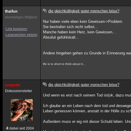
die gleichkültigkeit guter menschen böse?
thaifun
ehemaliges Mitglied
Nur haben viele eben kein Gewissen->Problem
Sie bestrafen sich nicht selbst...
Link kopieren
Manche haben kein Herz, kein Gewissen...
Lesezeichen setzen
Absolut gefühlskalt...
Andere hingehen gehen zu Grunde in Erinnerung w
life is to short to think about it...
die gleichkültigkeit guter menschen böse?
oxayotel
Diskussionsleiter
Und wenn es erst nach seinem Tod ist(ok, dazu mu
Ich glaube an ein Leben nach dem tod und deswegen
Leben geniessen können, anstatt in der Hölle zu sc
Außerdem muss er eig mit dieser Schuld leben. Und
dabei seit 2004