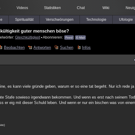
s
Videos
Statistiken
Chat
Wiki
Neuig
le
Spiritualität
Verschwörungen
Technologie
Ufologie
hkültigkeit guter menschen böse?
elwörter:
Gleichkültigkeit
▪ Abonnieren:
Feed
E-Mail
Beobachten
Antworten
Suchen
Infos
eine, es kann viele gründe geben, warum er so eine tat begeht. Nur ich rede 
chte Stafe sowieso irgendwann bekommen. Und wenn es erst nach seinem Tod
 er eig mit dieser Schuld leben. Und wenn er nur ein bischen was von einem
.
ire)