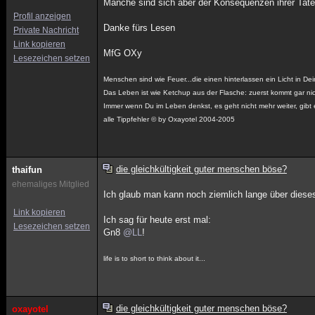
Manche sind sich aber der Konsequenzen ihrer Tate
Profil anzeigen
Danke fürs Lesen
Private Nachricht
Link kopieren
MfG OXy
Lesezeichen setzen
Menschen sind wie Feuer...die einen hinterlassen ein Licht in D
Das Leben ist wie Ketchup aus der Flasche: zuerst kommt gar nich
Immer wenn Du im Leben denkst, es geht nicht mehr weiter, gibt e
alle Tippfehler © by Oxayotel 2004-2005
die gleichkültigkeit guter menschen böse?
thaifun
ehemaliges Mitglied
Ich glaub man kann noch ziemlich lange über diese
Link kopieren
Ich sag für heute erst mal:
Lesezeichen setzen
Gn8
@LL
!
life is to short to think about it...
die gleichkültigkeit guter menschen böse?
oxayotel