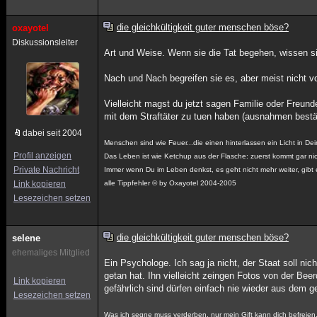
die gleichkültigkeit guter menschen böse?
oxayotel
Diskussionsleiter
Art und Weise. Wenn sie die Tat begehen, wissen sie
Nach und Nach begreifen sie es, aber meist nicht v
Vielleicht magst du jetzt sagen Familie oder Freund
mit dem Straftäter zu tuen haben (ausnahmen bestät
dabei seit 2004
Menschen sind wie Feuer...die einen hinterlassen ein Licht in D
Profil anzeigen
Das Leben ist wie Ketchup aus der Flasche: zuerst kommt gar nich
Private Nachricht
Immer wenn Du im Leben denkst, es geht nicht mehr weiter, gibt e
Link kopieren
alle Tippfehler © by Oxayotel 2004-2005
Lesezeichen setzen
die gleichkültigkeit guter menschen böse?
selene
ehemaliges Mitglied
Ein Psychologe. Ich sag ja nicht, der Staat soll n
getan hat. Ihn vielleicht zeingen Fotos von der Beer
Link kopieren
gefährlich sind dürfen einfach nie wieder aus dem
Lesezeichen setzen
Was ich segne muss verderben, nur mein Gift kann dich befreien