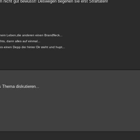
n nicht gut bewusst! Deswegen begehen sie erst Straftaten!
einem Leben,die anderen einen Brandfleck...
ts, dann alles auf einmal...
s einen Depp der hinter Dir steht und hupt...
s Thema diskutieren...