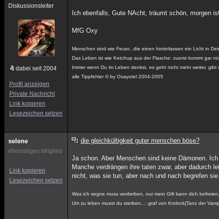
Diskussionsleiter
Ich ebenfalls, Gute NAcht, träumt schön, morgen i
MfG Oxy
Menschen sind wie Feuer...die einen hinterlassen ein Licht in D
Das Leben ist wie Ketchup aus der Flasche: zuerst kommt gar nich
Immer wenn Du im Leben denkst, es geht nicht mehr weiter, gibt e
dabei seit 2004
alle Tippfehler © by Oxayotel 2004-2005
Profil anzeigen
Private Nachricht
Link kopieren
Lesezeichen setzen
die gleichkültigkeit guter menschen böse?
selene
ehemaliges Mitglied
Ja schon. Aber Menschen sind keine Dämonen. Ich g
Manche verdrängen ihre taten zwar, aber dadurch lei
Link kopieren
nicht, was sie tun, aber nach und nach begrefen sie
Lesezeichen setzen
Was ich segne muss verderben, nur mein Gift kann dich befreien
Um zu leben musst du sterben...: graf von Krolock(Tanz der Vamp