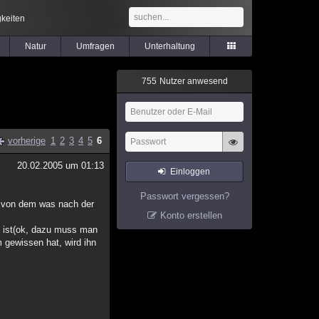
keiten
Natur
Umfragen
Unterhaltung
7
5
5
Nutzer anwesend
vorherige
1
2
3
4
5
6
20.02.2005 um 01:13
Einloggen
Passwort vergessen?
ja von dem was nach der
Konto erstellen
 ist(ok, dazu muss man
 gewissen hat, wird ihn