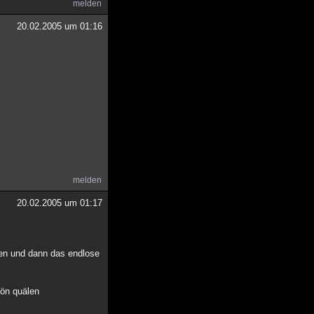
melden
20.02.2005 um 01:16
melden
20.02.2005 um 01:17
nen und dann das endlose
hön quälen