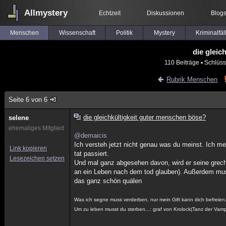
Allmystery
Echtzeit
Diskussionen
Blog
Menschen
Wissenschaft
Politik
Mystery
Kriminalfäl
die gleic
110 Beiträge
▪ Schlüss
Rubrik Menschen
Seite 6 von 6
die gleichkültigkeit guter menschen böse?
selene
ehemaliges Mitglied
@demaicis
Ich versteh jetzt nicht genau was du meinst. Ich m
Link kopieren
tat passiert.
Lesezeichen setzen
Und mal ganz abgesehen davon, wird er seine gre
an ein Leben nach dem tod glauben). Außerdem muss
das ganz schön quälen
Was ich segne muss verderben, nur mein Gift kann dich befreien
Um zu leben musst du sterben...: graf von Krolock(Tanz der Vamp