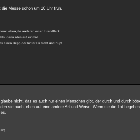
st die Messe schon um 10 Uhr früh.
einem Leben,die anderen einen Brandfleck...
ts, dann alles auf einmal...
s einen Depp der hinter Dir steht und hupt...
laube nicht, das es auch nur einen Menschen gibt, der durch und durch böse
den sie auch, eben auf eine andere Art und Weise. Wenn sie die Tat begehen, 
 es.
.
ire)