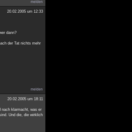
melden
20.02.2005 um 12:33
 wer dann?
nach der Tat nichts mehr
melden
20.02.2005 um 18:11
d nach klarmacht, was er
ind. Und die, die wirklich