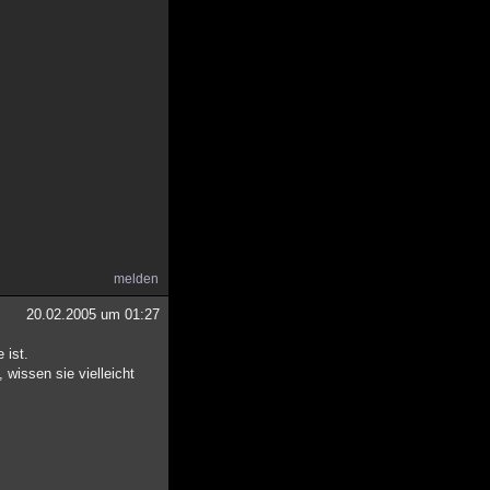
melden
20.02.2005 um 01:27
 ist.
wissen sie vielleicht