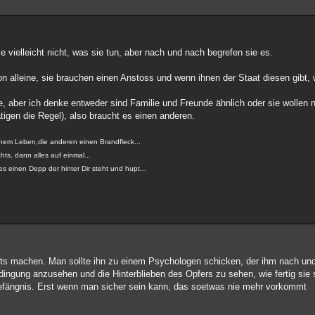
 vielleicht nicht, was sie tun, aber nach und nach begrefen sie es.
on alleine, sie brauchen einen Anstoss und wenn ihnen der Staat diesen gibt,
e, aber ich denke entweder sind Familie und Freunde ähnlich oder sie wollen 
igen die Regel), also braucht es einen anderen.
einem Leben,die anderen einen Brandfleck...
ts, dann alles auf einmal...
s einen Depp der hinter Dir steht und hupt...
ichts machen. Man sollte ihn zu einem Psychologen schicken, der ihm nach un
dingung anzusehen und die Hinterblieben des Opfers zu sehen, wie fertig sie s
 gefängnis. Erst wenn man sicher sein kann, das soetwas nie mehr vorkommt
.