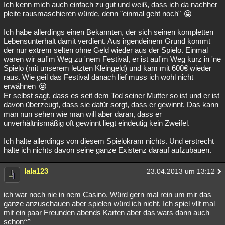
Ich kenn mich auch einfach zu gut und weiß, dass ich da nachher
pleite rausmaschieren würde, denn "einmal geht noch"
Ich habe allerdings einen Bekannten, der sich seinen kompletten
Lebensunterhalt damit verdient. Aus irgendeinem Grund kommt
der nur extrem selten ohne Geld wieder aus der Spielo. Einmal
waren wir auf'm Weg zu 'nem Festival, er ist auf'm Weg kurz in 'ne
Spielo (mit unserem letzten Kleingeld) und kam mit 600€ wieder
raus. Wie geil das Festival danach lief muss ich wohl nicht
erwähnen
Er selbst sagt, dass es seit dem Tod seiner Mutter so ist und er ist
davon überzeugt, dass sie dafür sorgt, dass er gewinnt. Das kann
man nun sehen wie man will aber daran, dass er
unverhältnismäßig oft gewinnt liegt eindeutig kein Zweifel.
Ich halte allerdings von diesem Spielokram nichts. Und erstrecht
halte ich nichts davon seine ganze Existenz darauf aufzubauen.
lala123
23.04.2013 um 13:12
ich war noch nie in nem Casino. Würd gern mal rein um mir das
ganze anzuschauen aber spielen würd ich nicht. Ich spiel vllt mal
mit ein paar Freunden abends Karten aber das wars dann auch
schon^^