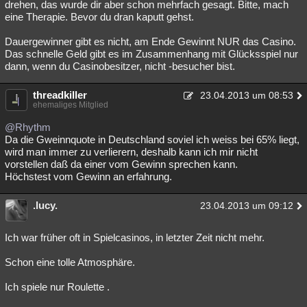
drehen, das wurde dir aber schon mehrfach gesagt. Bitte, mach
eine Therapie. Bevor du dran kaputt gehst.
Dauergewinner gibt es nicht, am Ende Gewinnt NUR das Casino.
Das schnelle Geld gibt es im Zusammenhang mit Glücksspiel nur
dann, wenn du Casinobesitzer, nicht -besucher bist.
threadkiller
23.04.2013 um 08:53
ehemaliges Mitglied
@Rhythm
Da die Gweinnquote in Deutschland soviel ich weiss bei 65% liegt,
wird man immer zu verlierern, deshalb kann ich mir nicht
vorstellen daß da einer vom Gewinn sprechen kann.
Höchstest vom Gewinn an erfahrung.
.lucy.
23.04.2013 um 09:12
Ich war früher oft in Spielcasinos, in letzter Zeit nicht mehr.
Schon eine tolle Atmosphäre.
Ich spiele nur Roulette .