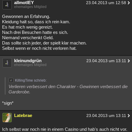
allmotlEY
23.04.2013 um 12:58
ehemaliges Mitglied
Gewonnen an Erfahrung.
Kleidung halt so, dass ich rein kam.
Es hat mich wenig gereizt.
Nach drei Besuchen hatte es sich.
Niemand verschenkt Geld.
Das sollte sich jeder, der spielt klar machen.
Selbst wenn er noch nicht verloren hat.
kleinundgrün
23.04.2013 um 13:11
ehemaliges Mitglied
KillingTime schrieb:
Verlieren verbessert den Charakter - Gewinnen verbessert die
Garderobe.
*sign*
Latebrae
23.04.2013 um 13:11
Ich selbst war noch nie in einem Casino und hab's auch nicht vor.