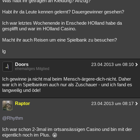
Was habt ihr getragen an Kleidung? Anzug?
Besucht
Teilgenommen
Alle
Neue
Geschlossen
Habt ihr da Leute kennen gelernt? Dauergewinner gesehen?
Lesenswert
Schlüsselwörter
Ich war letztes Wochenende in Enschede HOlland habe da
gesplifft und war im HOlland Casino.
Macht ihr auch Reisen um eine Spielbank zu besuchen?
lg
Doors
23.04.2013 um 08:10
ehemaliges Mitglied
Ich gewinne ja nicht mal beim Mensch-ärgere-dich-nicht. Daher
war ich in Spielbanken auch nur als Zuschauer - und ich fand es
langweilig und öde!
Raptor
23.04.2013 um 08:17
@Rhythm
Ich war schon 2-3mal im ortsansässigen Casino und bin mit der
eigentlich noch im Plus.