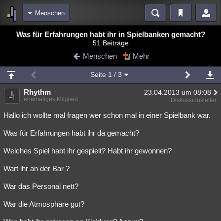
Menschen
Bereiche
Was für Erfahrungen habt ihr in Spielbanken gemacht?
51 Beiträge
Echtzeit
Diskussionen
Blogs
Videos
Statistiken
Menschen
Mehr
Chat
Wiki
Neuigkeiten
2
Seite
1
/ 3
meine Rubriken
Rhythm
23.04.2013 um 08:08
Menschen
Wissenschaft
Politik
Mystery
Kriminalfälle
ehemaliges Mitglied
Diskussionsleiter
Spiritualität
Verschwörungen
Technologie
Ufologie
Hallo ich wollte mal fragen wer schon mal in einer Spielbank war.
Was für Erfahrungen habt ihr da gemacht?
Natur
Umfragen
Unterhaltung
weitere Rubriken
Welches Spiel habt ihr gespielt? Habt ihr gewonnen?
Philosophie
Träume
Orte
Esoterik
Literatur
Wart ihr an der Bar ?
Astronomie
Helpdesk
Gruppen
Gaming
Filme
War das Personal nett?
Musik
Clash
Verbesserungen
Allmystery
English
War die Atmosphäre gut?
Übersichten