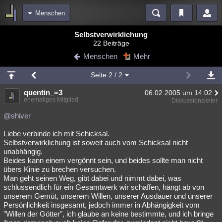
Menschen
Bereiche
Selbstverwirklichung
22 Beiträge
Echtzeit
Diskussionen
Blogs
Videos
Statistiken
Menschen
Mehr
Chat
Wiki
Neuigkeiten
2
Seite
2
/ 2
meine Rubriken
quentin_=3
06.02.2005 um 14:02
Menschen
Wissenschaft
Politik
Mystery
Kriminalfälle
ehemaliges Mitglied
Diskussionsleiter
Spiritualität
Verschwörungen
Technologie
Ufologie
@shiver
Liebe verbinde ich mit Schicksal.
Natur
Umfragen
Unterhaltung
Selbstverwirklichung ist soweit auch vom Schicksal nicht
weitere Rubriken
unabhängig.
Beides kann einem vergönnt sein, und beides sollte man nicht
Philosophie
Träume
Orte
Esoterik
Literatur
übers Kinie zu brechen versuchen.
Man geht seinen Weg, gibt dabei und nimmt dabei, was
Astronomie
Helpdesk
Gruppen
Gaming
Filme
schlussendlich für ein Gesamtwerk wir schaffen, hängt ab von
unserem Gemüt, unserem Willen, unserer Ausdauer und unserer
Musik
Clash
Verbesserungen
Allmystery
English
Persönlichkeit insgesamt, jedoch immer in Abhängigkeit vom
"Willen der Götter", ich glaube an keine bestimmte, und ich bringe
Übersichten