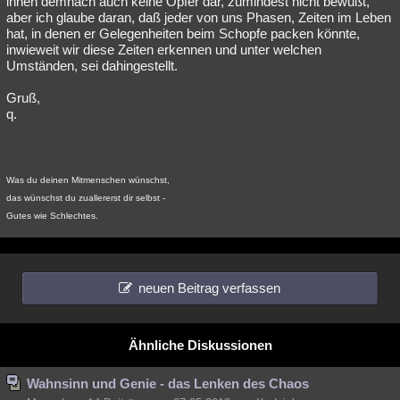
ihnen demnach auch keine Opfer dar, zumindest nicht bewußt,
aber ich glaube daran, daß jeder von uns Phasen, Zeiten im Leben
Besucht
Teilgenommen
Alle
Neue
Geschlossen
hat, in denen er Gelegenheiten beim Schopfe packen könnte,
inwieweit wir diese Zeiten erkennen und unter welchen
Lesenswert
Schlüsselwörter
Umständen, sei dahingestellt.
Gruß,
q.
Was du deinen Mitmenschen wünschst,
das wünschst du zuallererst dir selbst -
Gutes wie Schlechtes.
neuen Beitrag verfassen
Ähnliche Diskussionen
Wahnsinn und Genie - das Lenken des Chaos