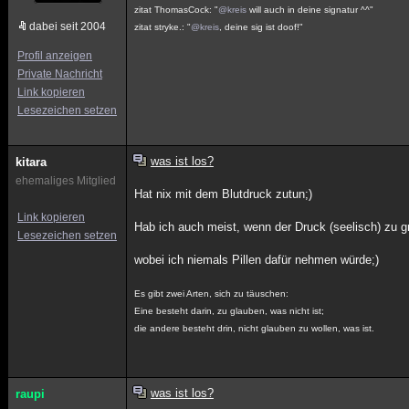
zitat ThomasCock: "
@kreis
will auch in deine signatur ^^"
dabei seit 2004
zitat stryke.: "
@kreis
, deine sig ist doof!"
Profil anzeigen
Private Nachricht
Link kopieren
Lesezeichen setzen
was ist los?
kitara
ehemaliges Mitglied
Hat nix mit dem Blutdruck zutun;)
Link kopieren
Hab ich auch meist, wenn der Druck (seelisch) zu gr
Lesezeichen setzen
wobei ich niemals Pillen dafür nehmen würde;)
Es gibt zwei Arten, sich zu täuschen:
Eine besteht darin, zu glauben, was nicht ist;
die andere besteht drin, nicht glauben zu wollen, was ist.
was ist los?
raupi