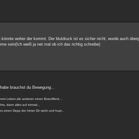
en könnte woher der kommt. Der blutdruck ist es sicher nicht, wurde auch überprü
e sein(Ich weiß ja net mal ob ich das richtig schreibe)
n habe brauchst du Bewegung...
einem Leben,die anderen einen Brandfleck...
ts, dann alles auf einmal...
s einen Depp der hinter Dir steht und hupt...