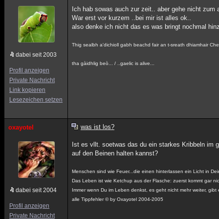
Ich hab sowas auch zur zeit.. aber gehe nicht zum a
War erst vor kurzem ..bei mir ist alles ok..
also denke ich nicht das es was bringt nochmal hi
Thig sealbh a'dichioll gabh beachd fair an t-sreath dhiamhair Ch
dabei seit 2003
tha gàidhlig beò... / ..gaelic is alive...
Profil anzeigen
Private Nachricht
Link kopieren
Lesezeichen setzen
was ist los?
oxayotel
Ist es vllt. soetwas das du ein starkes Kribbeln i
auf den Beinen halten kannst?
Menschen sind wie Feuer...die einen hinterlassen ein Licht in D
Das Leben ist wie Ketchup aus der Flasche: zuerst kommt gar nich
dabei seit 2004
Immer wenn Du im Leben denkst, es geht nicht mehr weiter, gibt e
alle Tippfehler © by Oxayotel 2004-2005
Profil anzeigen
Private Nachricht