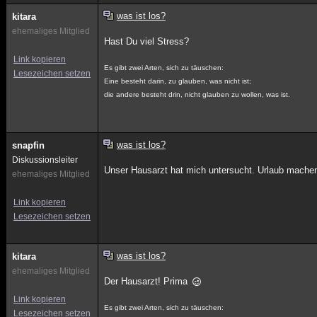
was ist los?
kitara
ehemaliges Mitglied
Hast Du viel Stress?
Link kopieren
Es gibt zwei Arten, sich zu täuschen:
Lesezeichen setzen
Eine besteht darin, zu glauben, was nicht ist;
die andere besteht drin, nicht glauben zu wollen, was ist.
was ist los?
snapfin
Diskussionsleiter
Unser Hausarzt hat mich untersucht. Urlaub machen br
ehemaliges Mitglied
Link kopieren
Lesezeichen setzen
was ist los?
kitara
ehemaliges Mitglied
Der Hausarzt! Prima
Link kopieren
Es gibt zwei Arten, sich zu täuschen:
Lesezeichen setzen