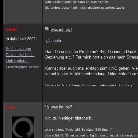
Eine besteht darin, zu glauben, was nicht ist;
die andere besteht drin, nicht glauben zu wollen, was ist.
was ist los?
AcidU
dabei seit 2002
@snapfin
Profil anzeigen
Hast Du seelische Probleme? Bist Du einem Druck 
Private Nachricht
Beziehung etc.? Für mich hört sich das nach Stress
Link kopieren
Lesezeichen setzen
Kannst aber auch mal einfach zum HNO gehen. Viel
verschleppte Mittelohrentzündung. Oder einfach zu 
Life is a bitch: it´s cheap, it´s fun and makes you fuckin´ crazy...
was ist los?
kreis
vllt. zu niedriger blutdruck.
zitat shadow: "Kreis: 288 Beiträge (288 Spam)"
zitat schdaiff: "Du musst deine Sig ändern ... jetz sins ja en pa