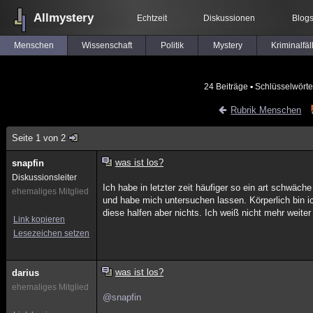
Allmystery
Echtzeit
Diskussionen
Blog
Menschen
Wissenschaft
Politik
Mystery
Kriminalfäl
24 Beiträge
▪ Schlüsselwörte
Rubrik Menschen
Seite 1 von 2
was ist los?
snapfin
Diskussionsleiter
Ich habe in letzter zeit häufiger so ein art schwäch
ehemaliges Mitglied
und habe mich untersuchen lassen. Körperlich bin ic
diese halfen aber nichts. Ich weiß nicht mehr weite
Link kopieren
Lesezeichen setzen
was ist los?
darius
ehemaliges Mitglied
@snapfin