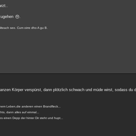
rzt..
nzugehen
.
eilteach seo. Cum oirre dho A gu B.
m ganzen Körper verspürst, dann plötzlich schwach und müde wirst, sodass du 
einem Leben,die anderen einen Brandfleck...
ts, dann alles auf einmal...
s einen Depp der hinter Dir steht und hupt...