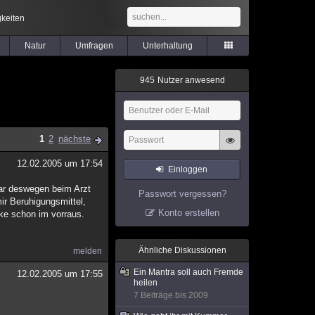
keiten
Natur
Umfragen
Unterhaltung
9
4
5
Nutzer anwesend
1
2
nächste
12.02.2005 um 17:54
Einloggen
 war deswegen beim Arzt
Passwort vergessen?
ir Beruhigungsmittel,
Konto erstellen
nke schon im vorraus.
Ähnliche Diskussionen
melden
Ein Mantra soll auch Fremde
12.02.2005 um 17:55
heilen
7 Beiträge bis 2009