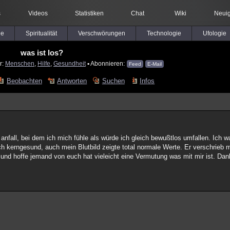
s
Videos
Statistiken
Chat
Wiki
Neuig
le
Spiritualität
Verschwörungen
Technologie
Ufologie
was ist los?
r:
Menschen
,
Hilfe
,
Gesundheit
▪ Abonnieren:
Feed
E-Mail
Beobachten
Antworten
Suchen
Infos
e anfall, bei dem ich mich fühle als würde ich gleich bewußtlos umfallen. Ich
h kerngesund, auch mein Blutbild zeigte total normale Werte. Er verschrieb m
r und hoffe jemand von euch hat vieleicht eine Vermutung was mit mir ist. Da