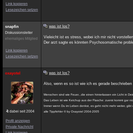
Link kopieren
Lesezeichen setzen
was ist los?
snapfin
Diskussionsleiter
Vieleicht ist es stress, wobei ich mir nicht vorstell
ehemaliges Mitglied
Der arzt sagte es könnten Psychosomatische problem
Link kopieren
Lesezeichen setzen
was ist los?
oxayotel
Also, wenn es so ist wie ich es gerade beschriebe
Menschen sind wie Feuer...die einen hinterlassen ein Licht in D
Das Leben ist wie Ketchup aus der Flasche: zuerst kommt gar nich
Immer wenn Du im Leben denkst, es geht nicht mehr weiter, gibt e
dabei seit 2004
alle Tippfehler © by Oxayotel 2004-2005
Profil anzeigen
Private Nachricht
Link kopieren