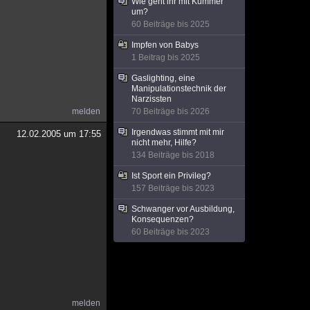
Wie geht ihr mit Kummer
um?
60 Beiträge bis 2025
Impfen von Babys
1 Beitrag bis 2025
Gaslighting, eine
Manipulationstechnik der
Narzissten
melden
70 Beiträge bis 2026
Irgendwas stimmt mit mir
12.02.2005 um 17:55
nicht mehr, Hilfe?
134 Beiträge bis 2018
Ist Sport ein Privileg?
157 Beiträge bis 2023
Schwanger vor Ausbildung,
Konsequenzen?
60 Beiträge bis 2023
melden