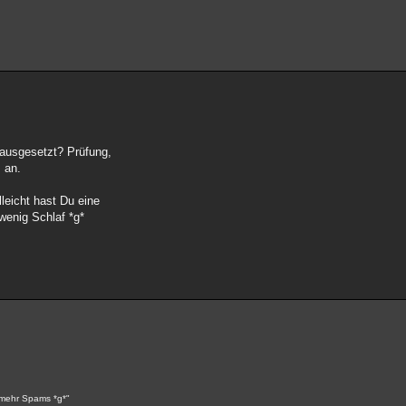
ausgesetzt? Prüfung,
 an.
leicht hast Du eine
wenig Schlaf *g*
ar mehr Spams *g*"