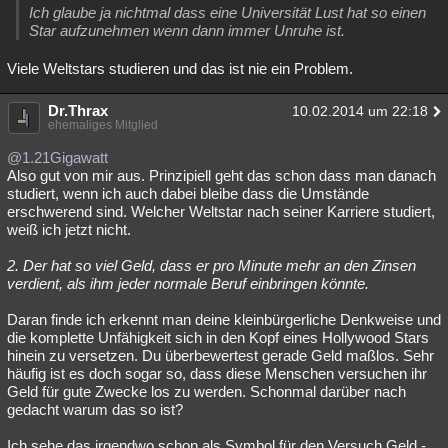
Ich glaube ja nichtmal dass eine Universität Lust hat so einen
Star aufzunehmen wenn dann immer Unruhe ist.
Viele Weltstars studieren und das ist nie ein Problem.
Dr.Thrax
10.02.2014 um 22:18
ehemaliges Mitglied
@1.21Gigawatt
Also gut von mir aus. Prinzipiell geht das schon dass man danach
studiert, wenn ich auch dabei bleibe dass die Umstände
erschwerend sind. Welcher Weltstar nach seiner Karriere studiert,
weiß ich jetzt nicht.
2. Der hat so viel Geld, dass er pro Minute mehr an den Zinsen
verdient, als ihm jeder normale Beruf einbringen könnte.
Daran finde ich erkennt man deine kleinbürgerliche Denkweise und
die komplette Unfähigkeit sich in den Kopf eines Hollywood Stars
hinein zu versetzen. Du überbewertest gerade Geld maßlos. Sehr
häufig ist es doch sogar so, dass diese Menschen versuchen ihr
Geld für gute Zwecke los zu werden. Schonmal darüber nach
gedacht warum das so ist?
Ich sehe das irgendwo schon als Symbol für den Versuch Geld -