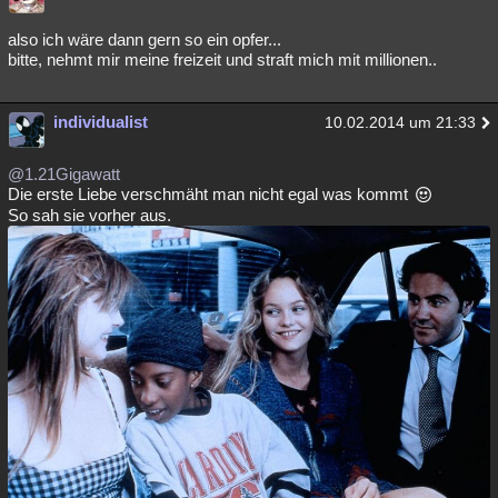
Besucht
Teilgenommen
Alle
Neue
Geschlossen
also ich wäre dann gern so ein opfer...
bitte, nehmt mir meine freizeit und straft mich mit millionen..
Lesenswert
Schlüsselwörter
individualist
10.02.2014 um 21:33
@1.21Gigawatt
Die erste Liebe verschmäht man nicht egal was kommt
So sah sie vorher aus.