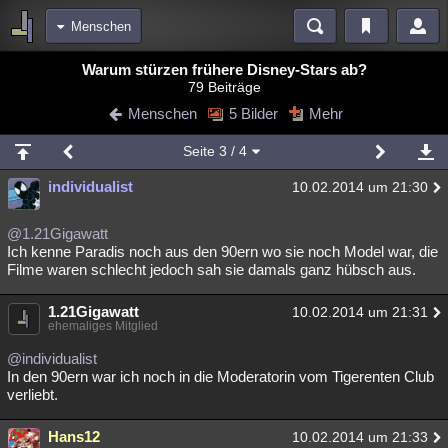
Menschen
Bereiche
Warum stürzen frühere Disney-Stars ab?
79 Beiträge
Echtzeit
Diskussionen
Blogs
Videos
Statistiken
Menschen
5 Bilder
Mehr
Chat
Wiki
Neuigkeiten
2
Seite
3
/ 4
meine Rubriken
individualist
10.02.2014 um 21:30
Menschen
Wissenschaft
Politik
Mystery
Kriminalfälle
Spiritualität
Verschwörungen
Technologie
Ufologie
@1.21Gigawatt
Ich kenne Paradis noch aus den 90ern wo sie noch Model war, die
Filme waren schlecht jedoch sah sie damals ganz hübsch aus.
Natur
Umfragen
Unterhaltung
weitere Rubriken
1.21Gigawatt
10.02.2014 um 21:31
ehemaliges Mitglied
Philosophie
Träume
Orte
Esoterik
Literatur
@individualist
Astronomie
Helpdesk
Gruppen
Gaming
Filme
In den 90ern war ich noch in die Moderatorin vom Tigerenten Club
verliebt.
Musik
Clash
Verbesserungen
Allmystery
English
Hans12
10.02.2014 um 21:33
Übersichten