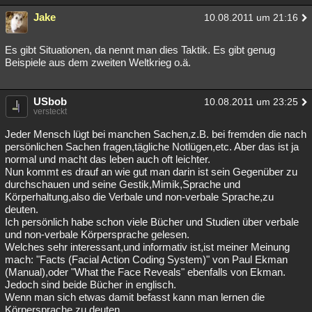
Besucht
Teilgenommen
Alle
Neue
Geschlossen
Jake
10.08.2011 um 21:16
Lesenswert
Schlüsselwörter
Es gibt Situationen, da nennt man dies Taktik. Es gibt genug
Beispiele aus dem zweiten Weltkrieg o.ä.
USbob
10.08.2011 um 23:25
versteckt
Jeder Mensch lügt bei manchen Sachen,z.B. bei fremden die nach
persönlichen Sachen fragen,tägliche Notlügen,etc. Aber das ist ja
normal und macht das leben auch oft leichter.
Nun kommt es drauf an wie gut man darin ist sein Gegenüber zu
durchschauen und seine Gestik,Mimik,Sprache und
Körperhaltung,also die Verbale und non-verbale Sprache,zu
deuten.
Ich persönlich habe schon viele Bücher und Studien über verbale
und non-verbale Körpersprache gelesen.
Welches sehr interessant,und informativ ist,ist meiner Meinung
mach: "Facts (Facial Action Coding System)" von Paul Ekman
(Manual),oder "What the Face Reveals" ebenfalls von Ekman.
Jedoch sind beide Bücher in englisch.
Wenn man sich etwas damit befasst kann man lernen die
Körpersprache zu deuten.