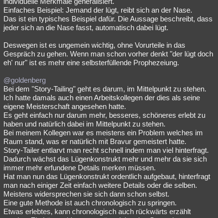
individuelle Merkmale generalisiert.
Einfaches Beispiel: Jemand der lügt, reibt sich an der Nase.
Das ist ein typisches Beispiel dafür. Die Aussage beschreibt, dass
jeder sich an die Nase fasst, automatisch dabei lügt.
Deswegen ist es ungemein wichtig, ohne Vorurteile in das
Gespräch zu gehen. Wenn man schon vorher denkt "der lügt doch
eh' nur" ist es mehr eine selbsterfüllende Prophezeiung.
@goldenberg
Bei dem "Story-Tailing" geht es darum, im Mittelpunkt zu stehen.
Ich hatte damals auch einen Arbeitskollegen der dies als seine
eigene Meisterschaft angesehen hatte.
Es geht einfach nur darum mehr, besseres, schöneres erlebt zu
haben und natürlich dabei im Mittelpunkt zu stehen.
Bei meinem Kollegen war es meistens ein Problem welches im
Raum stand, was er natürlich mit Bravur gemeistert hatte.
Story-Tailer entlarvt man recht schnell indem man viel hinterfragt.
Dadurch wächst das Lügenkonstrukt mehr und mehr da sie sich
immer mehr erfundene Details merken müssen.
Hat man nun das Lügenkonstrukt ordentlich aufgebaut, hinterfragt
man nach einiger Zeit einfach weitere Details oder die selben.
Meistens widersprechen sie sich dann schon selbst.
Eine gute Methode ist auch chronologisch zu springen.
Etwas erlebtes, kann chronologisch auch rückwärts erzählt