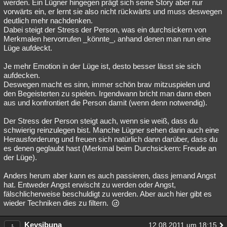
werden. Ein Lügner hingegen prägt sich seine Story aber nur
vorwärts ein, er lernt sie also nicht rückwärts und muss deswegen
deutlich mehr nachdenken.
Dabei steigt der Stress der Person, was ein durchsickern von
Merkmalen hervorrufen _könnte_, anhand denen man nun eine
Lüge aufdeckt.
Je mehr Emotion in der Lüge ist, desto besser lässt sie sich
aufdecken.
Deswegen macht es sinn, immer schön brav mitzuspielen und
den Begeisterten zu spielen. Irgendwann bricht man dann eben
aus und konfrontiert die Person damit (wenn denn notwendig).
Der Stress der Person steigt auch, wenn sie weiß, dass du
schwierig reinzulegen bist. Manche Lügner sehen darin auch eine
Herausforderung und freuen sich natürlich dann darüber, dass du
es denen geglaubt hast (Merkmal beim Durchsickern: Freude an
der Lüge).
Anders herum aber kann es auch passieren, dass jemand Angst
hat. Entweder Angst erwischt zu werden oder Angst,
fälschlicherweise beschuldigt zu werden. Aber auch hier gibt es
wieder Techniken dies zu filtern.
Keysibuna
12.08.2011 um 18:15