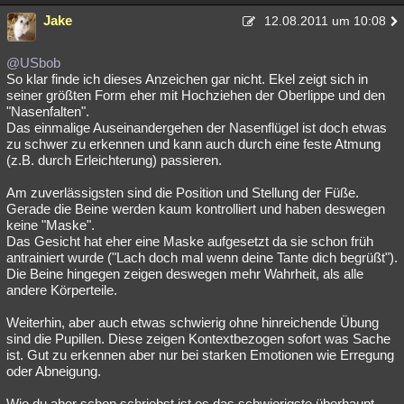
Jake
12.08.2011 um 10:08
@USbob
So klar finde ich dieses Anzeichen gar nicht. Ekel zeigt sich in
seiner größten Form eher mit Hochziehen der Oberlippe und den
"Nasenfalten".
Das einmalige Auseinandergehen der Nasenflügel ist doch etwas
zu schwer zu erkennen und kann auch durch eine feste Atmung
(z.B. durch Erleichterung) passieren.
Am zuverlässigsten sind die Position und Stellung der Füße.
Gerade die Beine werden kaum kontrolliert und haben deswegen
keine "Maske".
Das Gesicht hat eher eine Maske aufgesetzt da sie schon früh
antrainiert wurde ("Lach doch mal wenn deine Tante dich begrüßt").
Die Beine hingegen zeigen deswegen mehr Wahrheit, als alle
andere Körperteile.
Weiterhin, aber auch etwas schwierig ohne hinreichende Übung
sind die Pupillen. Diese zeigen Kontextbezogen sofort was Sache
ist. Gut zu erkennen aber nur bei starken Emotionen wie Erregung
oder Abneigung.
Wie du aber schon schriebst ist es das schwierigste überhaupt