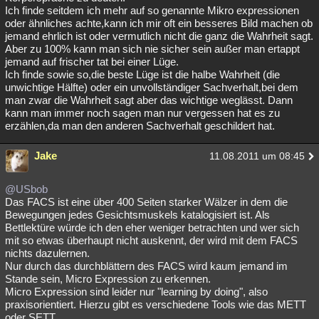
Ich finde seitdem ich mehr auf so genannte Mikro expressionen
oder ähnliches achte,kann ich mir oft ein besseres Bild machen ob
jemand ehrlich ist oder vermutlich nicht die ganz die Wahrheit sagt.
Aber zu 100% kann man sich nie sicher sein außer man ertappt
jemand auf frischer tat bei einer Lüge.
Ich finde sowie so,die beste Lüge ist die halbe Wahrheit (die
unwichtige Hälfte) oder ein unvollständiger Sachverhalt,bei dem
man zwar die Wahrheit sagt aber das wichtige weglässt. Dann
kann man immer noch sagen man nur vergessen hat es zu
erzählen,da man den anderen Sachverhalt geschildert hat.
Jake
11.08.2011 um 08:45
@USbob
Das FACS ist eine über 400 Seiten starker Wälzer in dem die
Bewegungen jedes Gesichtsmuskels katalogisiert ist. Als
Bettlektüre würde ich den eher weniger betrachten und wer sich
mit so etwas überhaupt nicht auskennt, der wird mit dem FACS
nichts dazulernen.
Nur durch das durchblättern des FACS wird kaum jemand im
Stande sein, Micro Expression zu erkennen.
Micro Expression sind leider nur "learning by doing", also
praxisorientiert. Hierzu gibt es verschiedene Tools wie das METT
oder SETT.