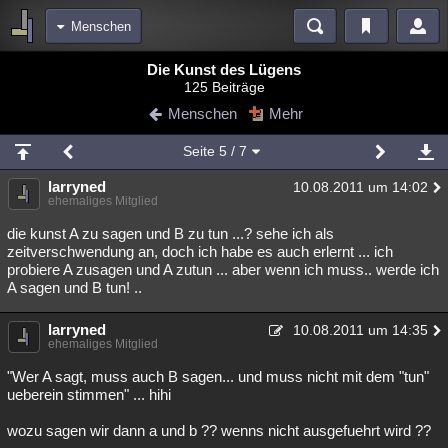
Menschen
Bereiche
Die Kunst des Lügens
125 Beiträge
Echtzeit
Diskussionen
Blogs
Videos
Statistiken
Menschen
Mehr
Chat
Wiki
Neuigkeiten
Seite
5
/ 7
meine Rubriken
larryned
10.08.2011 um 14:02
Menschen
Wissenschaft
Politik
Mystery
Kriminalfälle
ehemaliges Mitglied
Spiritualität
Verschwörungen
Technologie
Ufologie
die kunst A zu sagen und B zu tun ...? sehe ich als
zeitverschwendung an, doch ich habe es auch erlernt ... ich
probiere A zusagen und A zutun ... aber wenn ich muss.. werde ich
Natur
Umfragen
Unterhaltung
A sagen und B tun! ..
weitere Rubriken
larryned
Philosophie
Träume
Orte
Esoterik
10.08.2011 um 14:35
Literatur
ehemaliges Mitglied
Astronomie
Helpdesk
Gruppen
Gaming
Filme
"Wer A sagt, muss auch B sagen... und muss nicht mit dem "tun"
ueberein stimmen" ... hihi
Musik
Clash
Verbesserungen
Allmystery
English
wozu sagen wir dann a und b ?? wenns nicht ausgefuehrt wird ??
Übersichten