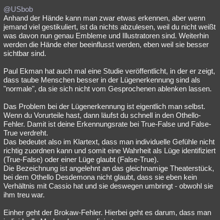
@USbob
Anhand der Hände kann man zwar etwas erkennen, aber wenn
jemand viel gestikuliert, ist da nichts abzulesen, weil du nicht weißt
was davon nun genau Embleme und Illustratoren sind. Weiterhin
werden die Hände eher beeinflusst werden, eben weil sie besser
sichtbar sind.
Paul Ekman hat auch mal eine Studie veröffentlicht, in der er zeigt,
dass taube Menschen besser in der Lügenerkennung sind als
"normale", da sie sich nicht vom Gesprochenen ablenken lassen.
Das Problem bei der Lügenerkennung ist eigentlich man selbst.
Wenn du Vorurteile hast, dann läufst du schnell in den Othello-
Fehler. Damit ist deine Erkennungsrate bei True-False und False-
True verdreht.
Das bedeutet also im Klartext, dass man individuelle Gefühle nicht
richtig zuordnen kann und somit eine Wahrheit als Lüge identifiziert
(True-False) oder einer Lüge glaubt (False-True).
Die Bezeichnung ist angelehnt an das gleichnamige Theaterstück,
bei dem Othello Desdemona nicht glaubt, dass sie eben kein
Verhältnis mit Cassio hat und sie deswegen umbringt - obwohl sie
ihm treu war.
Einher geht der Brokaw-Fehler. Hierbei geht es darum, dass man