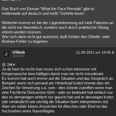
Das Buch von Ekman "What the Face Reveals" gibt es
mittlerweile auf deutsch und heißt "Gefühle lesen".
Weiterhin kommt es bei der Lügenerkennung auf viele Faktoren an
die nicht nur theoretisch, sondern auch durch praktische Übung
erlernt werden müssen.
Wer sich darin nicht gut auskennt, läuft Gefahr den Othello- oder
Brokaw-Fehler zu begehen.
USbob
11.08.2011 um 18:45
versteckt
@ Jake
Ja da hast du recht man muss sich schon intensiver mit
Körpersprache beschäftigen damit man sie nicht missdeutet.
Es kommt halt auch immer auf die Situation und das Gespräch an.
Beispiel: wenn sich jemand am Hinterkopf kratzt könnte dies ein
Zeichen für Verwirrung o.ä. sein - dies könnte zutreffen wenn man
eine Fachliche Diskussion führt - oder es bedeutet halt einfach nur
des es demjenigen einfach nur gejuckt hat und er deswegen kratzt
(die verdeutlicht wie wichtig die Situation beim interpretieren ist)
Aber ein relativ klares Anzeichen für Abscheu oder Ekel ist das
hochziehen eines Nasenflügels.