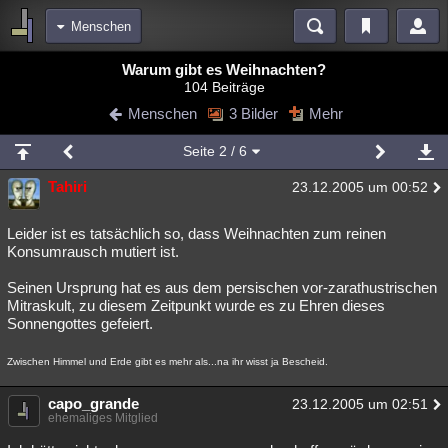
Menschen
Bereiche
Warum gibt es Weihnachten?
104 Beiträge
Echtzeit
Diskussionen
Blogs
Videos
Statistiken
Menschen
3 Bilder
Mehr
Chat
Wiki
Neuigkeiten
Seite
2
/ 6
meine Rubriken
Tahiri
23.12.2005 um 00:52
Menschen
Wissenschaft
Politik
Mystery
Kriminalfälle
Spiritualität
Verschwörungen
Technologie
Ufologie
Leider ist es tatsächlich so, dass Weihnachten zum reinen
Konsumrausch mutiert ist.
Natur
Umfragen
Unterhaltung
Seinen Ursprung hat es aus dem persischen vor-zarathustrischen
weitere Rubriken
Mitraskult, zu diesem Zeitpunkt wurde es zu Ehren dieses
Sonnengottes gefeiert.
Philosophie
Träume
Orte
Esoterik
Literatur
Zwischen Himmel und Erde gibt es mehr als...na ihr wisst ja Bescheid.
Astronomie
Helpdesk
Gruppen
Gaming
Filme
capo_grande
23.12.2005 um 02:51
Musik
Clash
Verbesserungen
Allmystery
English
ehemaliges Mitglied
Übersichten