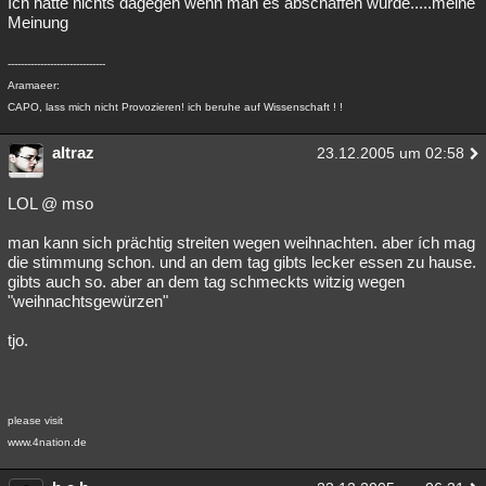
Ich hätte nichts dagegen wenn man es abschaffen würde.....meine
Meinung
Besucht
Teilgenommen
Alle
Neue
Geschlossen
------------------------------
Lesenswert
Schlüsselwörter
Aramaeer:
CAPO, lass mich nicht Provozieren! ich beruhe auf Wissenschaft ! !
altraz
23.12.2005 um 02:58
LOL @ mso
man kann sich prächtig streiten wegen weihnachten. aber ích mag
die stimmung schon. und an dem tag gibts lecker essen zu hause.
gibts auch so. aber an dem tag schmeckts witzig wegen
"weihnachtsgewürzen"
tjo.
please visit
www.4nation.de