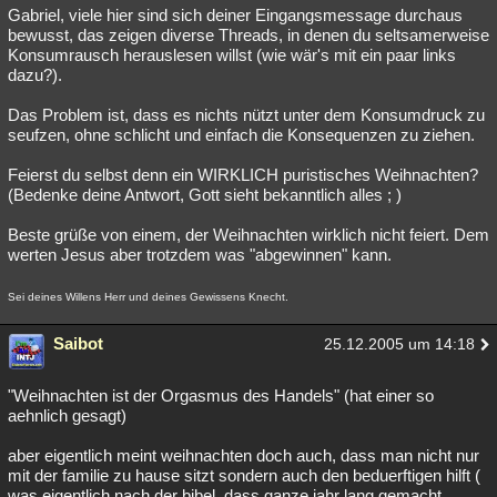
Gabriel, viele hier sind sich deiner Eingangsmessage durchaus
bewusst, das zeigen diverse Threads, in denen du seltsamerweise
Konsumrausch herauslesen willst (wie wär's mit ein paar links
dazu?).
Das Problem ist, dass es nichts nützt unter dem Konsumdruck zu
seufzen, ohne schlicht und einfach die Konsequenzen zu ziehen.
Feierst du selbst denn ein WIRKLICH puristisches Weihnachten?
(Bedenke deine Antwort, Gott sieht bekanntlich alles ; )
Beste grüße von einem, der Weihnachten wirklich nicht feiert. Dem
werten Jesus aber trotzdem was "abgewinnen" kann.
Sei deines Willens Herr und deines Gewissens Knecht.
Saibot
25.12.2005 um 14:18
"Weihnachten ist der Orgasmus des Handels" (hat einer so
aehnlich gesagt)
aber eigentlich meint weihnachten doch auch, dass man nicht nur
mit der familie zu hause sitzt sondern auch den beduerftigen hilft (
was eigentlich nach der bibel ,dass ganze jahr lang gemacht