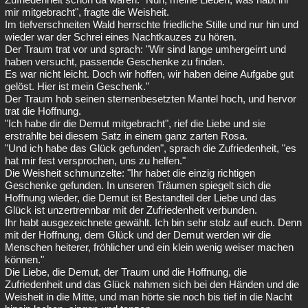
mir mitgebracht", fragte die Weisheit.
Im tiefverschneiten Wald herrschte friedliche Stille und nur hin und
wieder war der Schrei eines Nachtkauzes zu hören.
Der Traum trat vor und sprach: "Wir sind lange umhergeirrt und
haben versucht, passende Geschenke zu finden.
Es war nicht leicht. Doch wir hoffen, wir haben deine Aufgabe gut
gelöst. Hier ist mein Geschenk."
Der Traum hob seinen sternenbesetzten Mantel hoch, und hervor
trat die Hoffnung.
"Ich habe dir die Demut mitgebracht", rief die Liebe und sie
erstrahlte bei diesem Satz in einem ganz zarten Rosa.
"Und ich habe das Glück gefunden", sprach die Zufriedenheit, "es
hat mir fest versprochen, uns zu helfen."
Die Weisheit schmunzelte: "Ihr habet die einzig richtigen
Geschenke gefunden. In unseren Träumen spiegelt sich die
Hoffnung wieder, die Demut ist Bestandteil der Liebe und das
Glück ist unzertrennbar mit der Zufriedenheit verbunden.
Ihr habt ausgezeichnete gewählt. Ich bin sehr stolz auf euch. Denn
mit der Hoffnung, dem Glück und der Demut werden wir die
Menschen heiterer, fröhlicher und ein klein wenig weiser machen
können."
Die Liebe, die Demut, der Traum und die Hoffnung, die
Zufriedenheit und das Glück nahmen sich bei den Händen und die
Weisheit in die Mitte, und man hörte sie noch bis tief in die Nacht