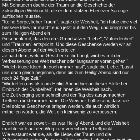
Mit Schaudern dachte der Traum an die Geschichte der
zukünftigen Weihnacht, die er dem stolzen Ebenezer Scrooge
auftischen musste.
"Keine Sorge, lieber Traum", sagte die Weisheit, "ich habe eine viel
bessere Idee. Ihr macht euch jetzt auf den Weg, und bringt mir bis
zum Heiligen Abend ein
Geschenk mit, das den drei Grundsätzen "Liebe", "Zufriedenheit"
und "Träumen" entspricht. Und diese Geschenke werden wir an
diesem Abend auf der Welt verteilen.
Je nachdem, welche Geschenke ihr bringt, wird es mit der
Verbesserung der Welt rascher oder langsamer voran gehen."
"Welch kluge Ideen du doch immer hast", sagte die Liebe. "Lasst
uns doch gleich beginnen, denn bis zum Heilig' Abend sind nur
noch 24 Tage Zeit."
"Wir treffen uns also am Heilig' Abend hier an dieser Stelle bei
Einbruch der Dunkelheit", rief ihnen die Weisheit nach.
Die Zeit verging sehr schnell und der Tag des ausgemachten
Treffens rückte immer nähe. Die Weisheit hoffte sehr, dass die
Drei solche Geschenke bringen werden, die auch wirklich
mithelfen würden, die Welt ein kleinwenig zu verbessern.
Endlich war es soweit – es war Heilig' Abend, und die Weisheit
machte sich auf den Weg zum vereinbarten Treffpunkt.
Wie erstaunt war sie, als die Liebe, der Traum und die
Zufriedenheit schon da waren. "Nun, meine Lieben, was habt ihr