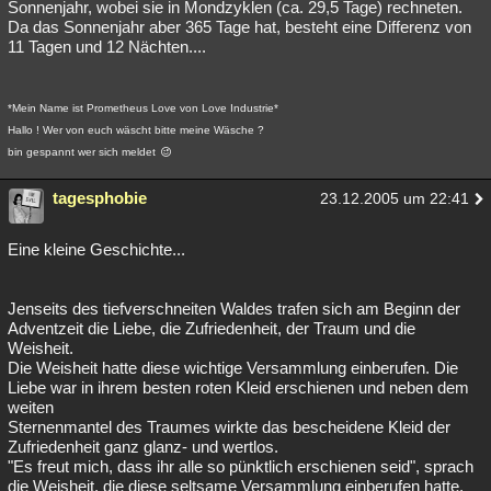
Sonnenjahr, wobei sie in Mondzyklen (ca. 29,5 Tage) rechneten.
Da das Sonnenjahr aber 365 Tage hat, besteht eine Differenz von
11 Tagen und 12 Nächten....
*Mein Name ist Prometheus Love von Love Industrie*
Hallo ! Wer von euch wäscht bitte meine Wäsche ?
bin gespannt wer sich meldet
tagesphobie
23.12.2005 um 22:41
Eine kleine Geschichte...
Jenseits des tiefverschneiten Waldes trafen sich am Beginn der
Adventzeit die Liebe, die Zufriedenheit, der Traum und die
Weisheit.
Die Weisheit hatte diese wichtige Versammlung einberufen. Die
Liebe war in ihrem besten roten Kleid erschienen und neben dem
weiten
Sternenmantel des Traumes wirkte das bescheidene Kleid der
Zufriedenheit ganz glanz- und wertlos.
"Es freut mich, dass ihr alle so pünktlich erschienen seid", sprach
die Weisheit, die diese seltsame Versammlung einberufen hatte.