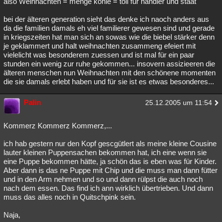
also Weihnachten = menge kohle = toll für händler und staat
bei der älteren generation sieht das denke ich naoch anders aus
da die familien damals eh viel familierer gewesen sind und gerade
in kriegszeiten hat man sich an sowas wie die biebel stärker denn
je geklammert und halt weihnachten zusammeng efeiert mit
vielelicht was besonderem zuessen und ist mal für ein paar
stunden ein wenig zur ruhe gekommen... insovern assizieeren die
älteren menschen nun Weihnachten mit den schönene momenten
die sie damals erlebt haben und für sie ist es etwas besonderes...
Palin
25.12.2005 um 11:54
Kommerz Kommerz Kommerz,...
ich hab gestern nur den Kopf gescgütlert als meine kleine Cousine
lauter kleinen Puppensachen bekommen hat, ich eine wenn sie
eine Puppe bekommen hätte, ja schön das is eben was für Kinder.
Aber dann is das ne Puppe mit Chip und die muss man dann fütter
und in den Arm nehmen und so und dann rülpst die auch noch
nach dem essen. Das find ich ann wirklich übertrieben. Und dann
muss das alles noch in Quitschpink sein.
Naja,