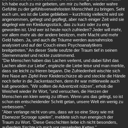
Ich habe euch zu mir gebeten, um mir zu helfen, wieder wahre
Gefühle zu der gefühlsverwahrlosten Menschheit zu bringen. Seht
euch um, wo ist die Liebe geblieben – kurzfristig vielleicht wird sie
angenommen, gehegt und gepflegt, aber nach einiger Zeit wird sie
abgelegt wie ein Kleidungsstück, das zu kurz oder zu eng
geworden ist. Und wer ist heute noch zufrieden? Jeder will mehr,
vor allem mehr als der andere besitzen, mehr Macht und mehr
Geld haben. Ja, und auch die Träume werden ausnahmslos
analysiert und auf der Couch eines Psychoanalytikers
breitgetreten." An dieser Stelle seufzte der Traum tief in seinen
Sternenmantel und nickte zustimmend.
"Die Menschen haben das Lachen verlernt, und dabei führt das
Lachen allein zur Liebe", ergänzte die Liebe leise und man merkte,
dass sie leicht zu frieren begann. Die Zufriedenheit wischte sich
ihre Nase am Zipfel ihrer Kleiderschürze ab und steckte die Hände
noch tiefer in die Jackentaschen, denn ihr war mittlerweile auch
kalt geworden. "Wir sollten die Adventzeit nützen", erhob die
Weisheit wieder ihr Wort, "und versuchen, die Herzen der
Menschen ein klein wenig zu öffnen. Wenn uns das gelingt, so ist
schon ein entscheidender Schritt getan, unsere Welt ein wenig zu
verbessern."
"Aber verlange nicht von uns, dass wir so eine Story wie mit
Ebenezer Scrooge spielen", meldete sich nun energisch der
Traum zu Wort. "Diese Geschichten liebe ich nicht besonders,
außerdem fürchte ich mich vor rasselnden Ketten."