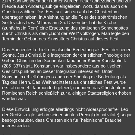
Zum Sonnwendfest der Römer wurden Feuer angezündet und zur
Freude auch Andersgläubige eingeladen, wozu damals auch die
Christen zählten. Das Fest soll sich so auf das Christentum
übertragen haben. In Anlehnung an die Feier des spätrömischen
Sol Invictus bzw. Mithras am 25. Dezember hat die Kirche
(zunächst in Rom) eine Ersetzung des römischen Sonnengottes
durch Christus als dem „Licht der Welt“ vollzogen. Man legte den
Termin der Geburt des Sinnstifters Christus auf dieses Fest.
Das Sonnenfest erhielt nun also die Bedeutung als Fest der neuen
Sonne, Jesu Christi. Die Integration der christlichen Theologie der
Geburt Christi in den Sonnenkult fand unter Kaiser Konstantin I.
(285–337) statt. Konstantin war insbesondere aus politischen
Gesichtspunkten an dieser Integration interessiert. Unter
Konstantin erhielt übrigens auch der Sonntag die Bedeutung als
Tag des Herrn. Das Weihnachtsfest als christliches Fest wurde
erst ab dem 4. Jahrhundert gefeiert, nachdem das Christentum im
Römischen Reich schließlich zur alleinigen Staatsreligion erhoben
worden war.
Diese Entwicklung erfolgte allerdings nicht widerspruchsfrei. Leo
der Große zeigte sich in seiner siebten Predigt (In nativitate) sogar
besorgt darüber, dass Christen sich für "heidnische" Bräuche
interessierten.