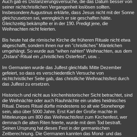
Auch gab es Distanzierungsversuche, die das Datum besser von
seiner nichtchristlichen Vergangenheit loslösen sollten.
Insbesondere Augustinus erklärte, dass Jesus nicht mit der Sonne
gleichzusetzen sei, wenngleich er sie geschaffen hätte.
Gleichzeitig bekämpfte er in der 190. Predigt jene, die
Weihnachten nicht feierten.
Bis heute hat die römische Kirche die früheren Rituale nicht etwa
abgeschafft, sondern ihnen nur ein "christliches" Mäntelchen
umgehängt. So wurde aus “wihen nahten” Weihnachten, aus dem
„Ostara”-Ritual ein „christliches Osterfest“, usw. .
Im Germanien wurde das Julfest gleichfalls Mitte Dezember
gefeiert, so dass es verschiedentlich Versuche von
nichtchristlicher Seite gab, das christliche Weihnachtsfest durch
das Julfest zu ersetzen.
Historisch und nicht aus kirchenhistorischer Sicht betrachtet, sind
die Weihnächte oder auch Rauhnächte ein uraltes heidnisches
Ritual. Dieses Ritual dürfte mindestens so alt wie Stonehenge
sein, also über 5000 Jahre. Erst Karl der Große machte in
Mitteleuropa um 800 das Weihnachtsfest zum Kirchenfest, wer
demnach die alten Riten feierte, wurde mit dem Tod bestraft.
Seinen Ursprung hat dieses Fest in der germanischen
Zeitberechnung. Die Germanen kannten das Mond- und das