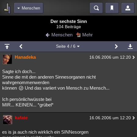
Menschen
Bereiche
Der sechste Sinn
104 Beiträge
Echtzeit
Diskussionen
Blogs
Videos
Statistiken
Menschen
Mehr
Chat
Wiki
Neuigkeiten
Seite
4
/ 6
meine Rubriken
Hanadeka
16.06.2006 um 12:20
Menschen
Wissenschaft
Politik
Mystery
Kriminalfälle
Spiritualität
Verschwörungen
Technologie
Ufologie
Sagte ich doch...
Sinne die mit den anderen Sinnesorganen nicht
wahrgenommenwerden
Natur
Umfragen
Unterhaltung
können
Und das variiert von Mensch zu Mensch...
weitere Rubriken
Ich persönlichwüsste bei
Philosophie
Träume
Orte
Esoterik
Literatur
MIR... KEINEN... *grübel*
Astronomie
Helpdesk
Gruppen
Gaming
Filme
kafate
16.06.2006 um 12:20
Musik
Clash
Verbesserungen
Allmystery
English
es is ja auch nich wirklich ein SINNesorgen
Übersichten