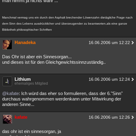
man nimmt ja nichts wahr ...
Besucht
Teilgenommen
Alle
Neue
Geschlossen
Manchmal vermag uns ein durch den Asphalt brechender Löwenzahn dietägliche Frage nach
Lesenswert
Schlüsselwörter
dem Sinn des Lebens ausdrücklicher und überzeugender zu beantworten,als eine ganze
Bibliothek philosophischer Schriften
Hanadeka
16.06.2006 um 12:22
Das Ohr ist aber ein Sinnesorgan...
und dieses ist für den Gleichgewichtssinnzuständig..
Lithium
16.06.2006 um 12:24
ehemaliges Mitglied
@kafate
: Ich würd das eher so formulieren, dass der 6."Sinn"
durchaus wahrgenommen werdenkann unter Mitwirkung der
anderen Sinne...
kafate
16.06.2006 um 12:26
das ohr ist ein sinnesorgan, ja