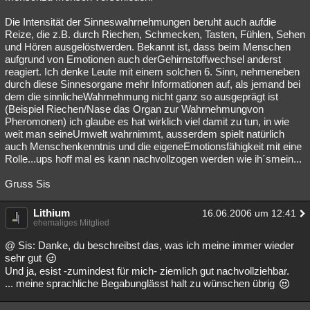
Die Intensität der Sinneswahrnehmungen beruht auch aufdie
Reize, die z.B. durch Riechen, Schmecken, Tasten, Fühlen, Sehen
und Hören ausgelöstwerden. Bekannt ist, dass beim Menschen
aufgrund von Emotionen auch derGehirnstoffwechsel anderst
reagiert. Ich denke Leute mit einem solchen 6. Sinn, nehmeneben
durch diese Sinnesorgane mehr Informationen auf, als jemand bei
dem die sinnlicheWahrnehmung nicht ganz so ausgeprägt ist
(Beispiel Riechen/Nase das Organ zur Wahrnehmungvon
Pheromonen) ich glaube es hat wirklich viel damit zu tun, in wie
weit man seineUmwelt wahrnimmt, ausserdem spielt natürlich
auch Menschenkenntnis und die eigeneEmotionsfähigkeit mit eine
Rolle...ups hoff mal es kann nachvollzogen werden wie ih´smein...
Gruss Sis
Lithium
16.06.2006 um 12:41
ehemaliges Mitglied
@ Sis: Danke, du beschreibst das, was ich meine immer wieder
sehr gut
Und ja, esist -zumindest für mich- ziemlich gut nachvollziehbar.
... meine sprachliche Begabunglässt halt zu wünschen übrig