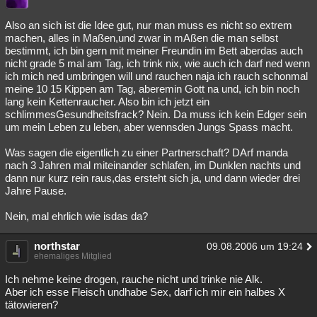
Also an sich ist die Idee gut, nur man muss es nicht so extrem
machen, alles in Maßen,und zwar in mAßen die man selbst
bestimmt, ich bin gern mit meiner Freundin im Bett aberdas auch
nicht grade 5 mal am Tag, ich trink nix, wie auch ich darf ned wenn
ich mich ned umbringen will und rauchen naja ich rauch schonmal
meine 10 15 Kippen am Tag, aberemin Gott na und, ich bin noch
lang kein Kettenraucher. Also bin ich jetzt ein
schlimmesGesundheitsfrack? Nein. Da muss ich kein Edger sein
um mein Leben zu leben, aber wennsden Jungs Spass macht.
Was sagen die eigentlich zu einer Partnerschaft? DArf manda
nach 3 Jahren mal miteinander schlafen, im Dunklen nachts und
dann nur kurz rein raus,das ersteht sich ja, und dann wieder drei
Jahre Pause.
Nein, mal ehrlich wie isdas da?
northstar
09.08.2006 um 19:24
ehemaliges Mitglied
Ich nehme keine drogen, rauche nicht und trinke nie Alk.
Aber ich esse Fleisch undhabe Sex, darf ich mir ein halbes X
tätowieren?