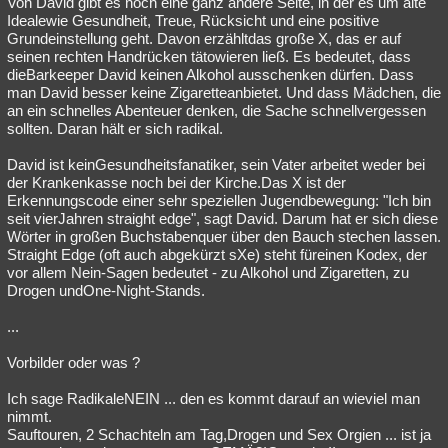
Von David gibt es noch eine ganz andere Seite, in der es um alte
Idealewie Gesundheit, Treue, Rücksicht und eine positive
Besucht
Teilgenommen
Alle
Neue
Geschlossen
Grundeinstellung geht. Davon erzähltdas große X, das er auf
seinen rechten Handrücken tätowieren ließ. Es bedeutet, dass
Lesenswert
Schlüsselwörter
dieBarkeeper David keinen Alkohol ausschenken dürfen. Dass
man David besser keine Zigaretteanbietet. Und dass Mädchen, die
an ein schnelles Abenteuer denken, die Sache schnellvergessen
sollten. Daran hält er sich radikal.
David ist keinGesundheitsfanatiker, sein Vater arbeitet weder bei
der Krankenkasse noch bei der Kirche.Das X ist der
Erkennungscode einer sehr speziellen Jugendbewegung: "Ich bin
seit vierJahren straight edge", sagt David. Darum hat er sich diese
Wörter in großen Buchstabenquer über den Bauch stechen lassen.
Straight Edge (oft auch abgekürzt sXe) steht füreinen Kodex, der
vor allem Nein-Sagen bedeutet - zu Alkohol und Zigaretten, zu
Drogen undOne-Night-Stands.
...
Vorbilder oder was ?
Ich sage RadikaleNEIN ... den es kommt darauf an wieviel man
nimmt.
Sauftouren, 2 Schachteln am Tag,Drogen und Sex Orgien ... ist ja