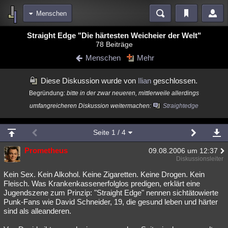
Menschen
Bereiche
Straight Edge "Die härtesten Weicheier der Welt"
78 Beiträge
Echtzeit
Diskussionen
Blogs
Videos
Statistiken
Menschen
Mehr
Chat
Wiki
Neuigkeiten
Diese Diskussion wurde von
Ilian
geschlossen.
meine Rubriken
Begründung:
bitte in der zwar neueren, mittlerweile allerdings
Menschen
Wissenschaft
Politik
Mystery
Kriminalfälle
umfangreicheren Diskussion weitermachen:
Straightedge
Spiritualität
Verschwörungen
Technologie
Ufologie
Seite
1
/ 4
Natur
Umfragen
Unterhaltung
Prometheus
09.08.2006 um 12:37
weitere Rubriken
Diskussionsleiter
Philosophie
Träume
Orte
Esoterik
Literatur
Kein Sex. Kein Alkohol. Keine Zigaretten. Keine Drogen. Kein
Fleisch. Was Krankenkassenerfolglos predigen, erklärt eine
Astronomie
Helpdesk
Gruppen
Gaming
Filme
Jugendszene zum Prinzip: "Straight Edge" nennen sichtätowierte
Punk-Fans wie David Schneider, 19, die gesund leben und härter
Musik
Clash
Verbesserungen
Allmystery
English
sind als alleanderen.
Übersichten