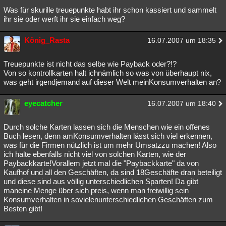
Was für skurille treuepunkte habt ihr schon kassiert und sammelt
Besucht
Teilgenommen
Alle
Neue
Geschlossen
ihr sie oder werft ihr sie einfach weg?
Lesenswert
Schlüsselwörter
König_Rasta
16.07.2007 um 18:35
Treuepunkte ist nicht das selbe wie Payback oder?!?
Von so kontrollkarten halt ichnämlich so was von überhaupt nix,
was geht irgendjemand auf dieser Welt meinKonsumverhalten an?
eyecatcher
16.07.2007 um 18:40
Durch solche Karten lassen sich die Menschen wie ein offenes
Buch lesen, denn amKonsumverhalten lässt sich viel erkennen,
was für die Firmen nützlich ist um mehr Umsatzzu machen! Also
ich halte ebenfalls nicht viel von solchen Karten, wie der
Paybackkarte!Vorallem jetzt mal die "Paybackkarte" da von
Kaufhof und all den Geschäften, da sind 18Geschäfte dran beteiligt
und diese sind aus völlig unterschiedlichen Sparten! Da gibt
maneine Menge über sich preis, wenn man freiwillig sein
Konsumverhalten in sovielenunterschiedlichen Geschäften zum
Besten gibt!