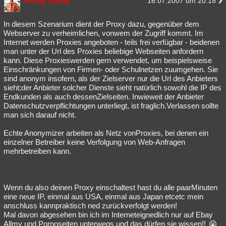
König_Rasta
16.07.2007 um 20:18
In diesem Szenarium dient der Proxy dazu, gegenüber dem
Webserver zu verheimlichen, vonwem der Zugriff kommt. Im
Internet werden Proxies angeboten - teils frei verfügbar - beidenen
man unter der Url des Proxies beliebige Webseiten anfordern
kann. Diese Proxieswerden gern verwendet, um beispielsweise
Einschränkungen von Firmen- oder Schulnetzen zuumgehen. Sie
sind anonym insofern, als der Zielserver nur die Url des Anbieters
sieht;der Anbieter solcher Dienste sieht natürlich sowohl die IP des
Endkunden als auch dessenZielseiten. Inwieweit der Anbieter
Datenschutzverpflichtungen unterliegt, ist fraglich.Verlassen sollte
man sich darauf nicht.
Echte Anonymizer arbeiten als Netz vonProxies, bei denen ein
einzelner Betreiber keine Verfolgung von Web-Anfragen
mehrbetreiben kann.
Wenn du also deinen Proxy einschaltest hast du alle paarMinuten
eine neue IP, einmal aus USA, einmal aus Japan etcetc mein
anschluss kannpraktisch ned zurückverfolgt werden!
Mal davon abgesehen bin ich im Interneteignedlich nur auf Ebay
Allmy und Pornoseiten unterwegs und das dürfen sie wissen!!