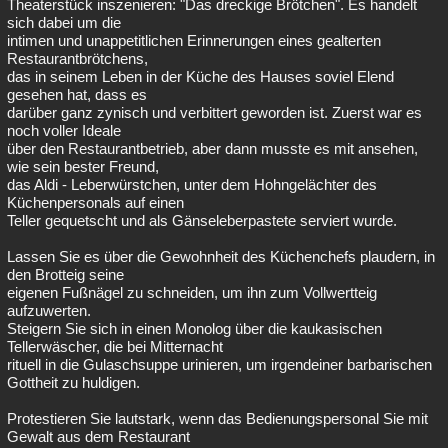
Theaterstück inszenieren: "Das dreckige Brötchen". Es handelt
sich dabei um die
intimen und unappetitlichen Erinnerungen eines gealterten
Restaurantbrötchens,
das in seinem Leben in der Küche des Hauses soviel Elend
gesehen hat, dass es
darüber ganz zynisch und verbittert geworden ist. Zuerst war es
noch voller Ideale
über den Restaurantbetrieb, aber dann musste es mit ansehen,
wie sein bester Freund,
das Aldi - Leberwürstchen, unter dem Hohngelächter des
Küchenpersonals auf einen
Teller gequetscht und als Gänseleberpastete serviert wurde.
Lassen Sie es über die Gewohnheit des Küchenchefs plaudern, in
den Brotteig seine
eigenen Fußnägel zu schneiden, um ihn zum Vollwertteig
aufzuwerten.
Steigern Sie sich in einen Monolog über die kaukasischen
Tellerwäscher, die bei Mitternacht
rituell in die Gulaschsuppe urinieren, um irgendeiner barbarischen
Gottheit zu huldigen.
Protestieren Sie lautstark, wenn das Bedienungspersonal Sie mit
Gewalt aus dem Restaurant