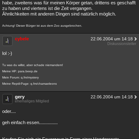
habe, zweitens was für meinen Körper getan, drittens es geschafft
zu haben und viertens ist die Zeit vergangen.
Ähnlichkeiten mit anderen Dingen sind natürlich möglich.
Achtung! Dieser Bürger ist aus dem Zoo ausgebrochen.
cybele
22.06.2004 um 14:18
Diskussionsleiter
lol :-)
Tu was du willst, aber schade niemandem!
Meine HP: para.beep.de
Mein Forum: q.fm/mystery
Meine Reptil-Page: q.fm/chamaeleons
gery
22.06.2004 um 14:18
ehemaliges Mitglied
oder....
geh einfach essen...............