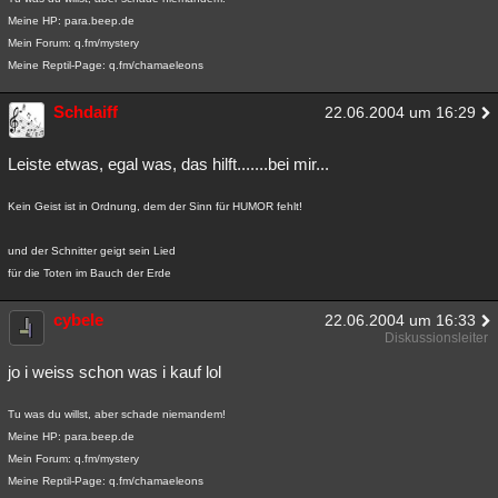
Meine HP: para.beep.de
Mein Forum: q.fm/mystery
Meine Reptil-Page: q.fm/chamaeleons
Schdaiff
22.06.2004 um 16:29
Leiste etwas, egal was, das hilft.......bei mir...
Kein Geist ist in Ordnung, dem der Sinn für HUMOR fehlt!
und der Schnitter geigt sein Lied
für die Toten im Bauch der Erde
cybele
22.06.2004 um 16:33
Diskussionsleiter
jo i weiss schon was i kauf lol
Tu was du willst, aber schade niemandem!
Meine HP: para.beep.de
Mein Forum: q.fm/mystery
Meine Reptil-Page: q.fm/chamaeleons