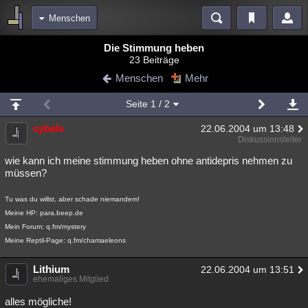
Menschen
Bereiche
Die Stimmung heben
23 Beiträge
Echtzeit
Diskussionen
Blogs
Videos
Statistiken
Menschen
Mehr
Chat
Wiki
Neuigkeiten
Seite
1
/ 2
meine Rubriken
cybele
22.06.2004 um 13:48
Menschen
Wissenschaft
Politik
Mystery
Kriminalfälle
Diskussionsleiter
Spiritualität
Verschwörungen
Technologie
Ufologie
wie kann ich meine stimmung heben ohne antidepris nehmen zu
müssen?
Natur
Umfragen
Unterhaltung
Tu was du willst, aber schade niemandem!
weitere Rubriken
Meine HP: para.beep.de
Philosophie
Träume
Orte
Esoterik
Literatur
Mein Forum: q.fm/mystery
Meine Reptil-Page: q.fm/chamaeleons
Astronomie
Helpdesk
Gruppen
Gaming
Filme
Lithium
22.06.2004 um 13:51
ehemaliges Mitglied
Musik
Clash
Verbesserungen
Allmystery
English
alles mögliche!
Übersichten