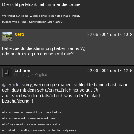
Die richtige Musik hebt immer die Laune!
Wer nicht auf seine Weise denkt, denkt überhaupt nicht.
(Oscar Wilde, engl. Schriftsteller, 1854-1900)
Xero
22.06.2004 um 14:40
hehe wie du die stimmung heben kannst?;)
add mich im icq un quatsch mit mir^^
Lithium
22.06.2004 um 14:42
ehemaliges Mitglied
@cybele
: sorry, wenn du permanent schlechte launen hast, dann
geht das mit dem schlafen natürlich net so gut
aber sport wär doch tatsächlich was, oder? einfach
beschäftigung!!!
all that I wanted, were things I have before.
all that I needed, I never needed more.
all of my questions are answers to my sins
and all of my endings are waiting to begin... (slipknot)