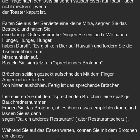
die Frage nach den Ostsibirischen Waldameisen auf Toast - aber
nicht meckern , wenn
der Toaster kaputt ist.
Falten Sie aus der Serviette eine kleine Mitra, segnen Sie das
Besteck, und halten Sie
eine launige Osteransprache. Singen Sie ein Lied ("Wir haben
Hunger, Hunger, Hunger,
haben Durst!", "Es gibt kein Bier auf Hawaii") und fordern Sie die
Tischnachbarn zum
Mitschunkeln auf.
Basteln Sie sich jetzt ein "sprechendes Brötchen".
Brötchen seitlich gezackt aufschneiden Mit dem Finger
Augenlöcher stechen
Von hinten aushöhlen. Fertig ist das sprechende Brötchen
Inszenieren Sie mit dem "sprechenden Brötchen" eine spaßige
Bauchrednernummer.
Fragen Sie das Brötchen, ob es ihnen etwas empfehlen kann, und
lassen Sie es dann
sagen "Ja, ein anderes Restaurant" ( alter Restaurantscherz ).
Während Sie auf das Essen warten, können Sie mit dem Brötchen
ein kleines