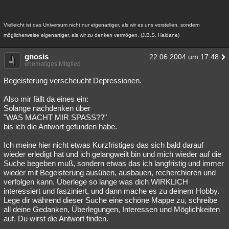
Vielleicht ist das Universum nicht nur eigenartiger, als wir es uns vorstellen, sondern
möglicherweise eigenartiger, als wir zu denken vermögen. (J.B.S. Haldane)
gnosis
22.06.2004 um 17:48
ehemaliges Mitglied
Begeisterung verscheucht Depressionen.
Also mir fällt da eines ein:
Solange nachdenken über
"WAS MACHT MIR SPASS??"
bis ich die Antwort gefunden habe.
Ich meine hier nicht etwas Kurzfristiges das sich bald darauf
wieder erledigt hat und ich gelangweilt bin und mich wieder auf die
Suche begeben muß, sondern etwas das ich langfristig und immer
wieder mit Begeisterung ausüben, ausbauen, recherchieren und
verfolgen kann. Überlege so lange was dich WIRKLICH
interessiert und fasziniert, und dann mache es zu deinem Hobby.
Lege dir während dieser Suche eine schöne Mappe zu, schreibe
all deine Gedanken, Überlegungen, Interessen und Möglichkeiten
auf. Du wirst die Antwort finden.