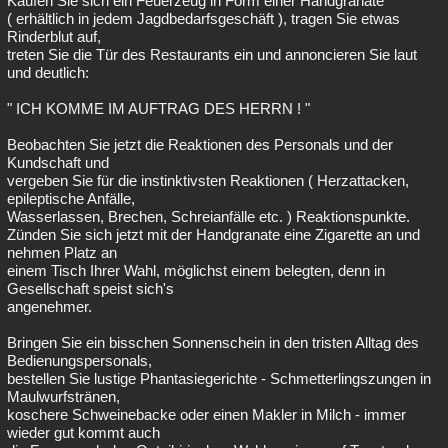
Kaufen Sie sich ein Feuerzeug in Form einer Handgranate
( erhältlich in jedem Jagdbedarfsgeschäft ), tragen Sie etwas
Rinderblut auf,
treten Sie die Tür des Restaurants ein und annoncieren Sie laut
und deutlich:
" ICH KOMME IM AUFTRAG DES HERRN ! "
Beobachten Sie jetzt die Reaktionen des Personals und der
Kundschaft und
vergeben Sie für die instinktivsten Reaktionen ( Herzattacken,
epileptische Anfälle,
Wasserlassen, Brechen, Schreianfälle etc. ) Reaktionspunkte.
Zünden Sie sich jetzt mit der Handgranate eine Zigarette an und
nehmen Platz an
einem Tisch Ihrer Wahl, möglichst einem belegten, denn in
Gesellschaft speist sich's
angenehmer.
Bringen Sie ein bisschen Sonnenschein in den tristen Alltag des
Bedienungspersonals,
bestellen Sie lustige Phantasiegerichte - Schmetterlingszungen in
Maulwurfstränen,
koschere Schweinebacke oder einen Makler in Milch - immer
wieder gut kommt auch