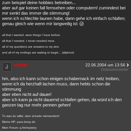
zum beispiel deine hobbies betreiben...
Besucht
Teilgenommen
Alle
Neue
Geschlossen
aber auf gar keinen fall fernsehen oder computern! zumindest bei
mir senkt das immer die stimmung!
Lesenswert
Schlüsselwörter
wenn ich schlechte launen habe, dann gehe ich einfach schlafen;
genau gleich wie wenn mir langweilig ist
all that I wanted, were things I have before.
all that I needed, I never needed more.
all of my questions are answers to my sins
and all of my endings are waiting to begin... (slipknot)
cybele
22.06.2004 um 13:56
Diskussionsleiter
hm, also ich kann schon einigen schabernack im netz treiben,
wenn ich da herzhaft lachen muss, dann hebts schon die
stimmung
aber eben nicht auf dauer!
aber ich kann ja nicht dauernd schlafen gehen, da würd ich den
ganzen tag nur mehr pennen gehen!
Tu was du willst, aber schade niemandem!
Meine HP: para.beep.de
Mein Forum: q.fm/mystery