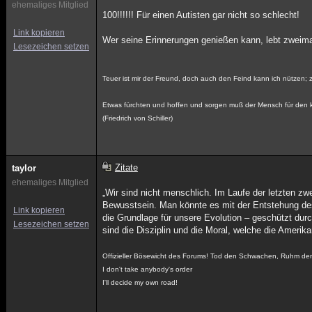
ehemaliges Mitglied
100!!!!!! Für einen Autisten gar nicht so schlecht!
Link kopieren
Wer seine Erinnerungen genießen kann, lebt zweimal
Lesezeichen setzen
Teuer ist mir der Freund, doch auch den Feind kann ich nützen; zei
Etwas fürchten und hoffen und sorgen muß der Mensch für den
(Friedrich von Schiller)
Zitate
taylor
ehemaliges Mitglied
„Wir sind nicht menschlich. Im Laufe der letzten z
Bewusstsein. Man könnte es mit der Entstehung des
Link kopieren
die Grundlage für unsere Evolution – geschützt durc
Lesezeichen setzen
sind die Disziplin und die Moral, welche die Amerik
Offizieller Bösewicht des Forums! Tod den Schwachen, Ruhm de
I don't take anybody's order
I'll decide my own road!