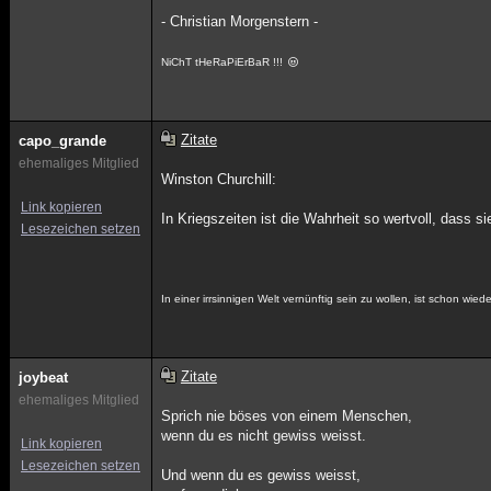
- Christian Morgenstern -
NiChT tHeRaPiErBaR !!!
Zitate
capo_grande
ehemaliges Mitglied
Winston Churchill:
Link kopieren
In Kriegszeiten ist die Wahrheit so wertvoll, dass
Lesezeichen setzen
In einer irrsinnigen Welt vernünftig sein zu wollen, ist schon wieder 
Zitate
joybeat
ehemaliges Mitglied
Sprich nie böses von einem Menschen,
wenn du es nicht gewiss weisst.
Link kopieren
Lesezeichen setzen
Und wenn du es gewiss weisst,