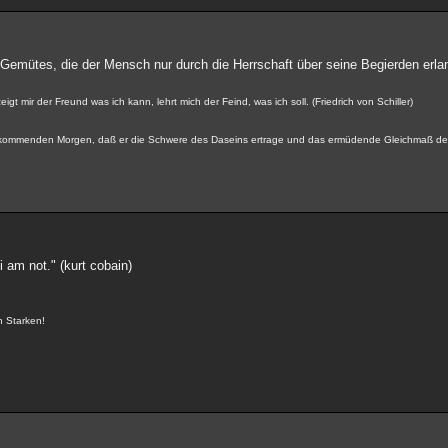
s Gemütes, die der Mensch nur durch die Herrschaft über seine Begierden erla
gt mir der Freund was ich kann, lehrt mich der Feind, was ich soll. (Friedrich von Schiller)
 kommenden Morgen, daß er die Schwere des Daseins ertrage und das ermüdende Gleichmaß de
i am not." (kurt cobain)
n Starken!