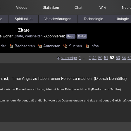
s
Videos
Statistiken
Chat
Wiki
Neuig
le
Spiritualität
Verschwörungen
Technologie
Ufologie
Zitate
elwörter:
Zitate
,
Weisheiten
▪ Abonnieren:
Feed
E-Mail
lder
Beobachten
Antworten
Suchen
Infos
vorherige
1
...
2
42
50
51
52
53
54
6
 ist, immer Angst zu haben, einen Fehler zu machen. (Dietrich Bonhöffer)
gt mir der Freund was ich kann, lehrt mich der Feind, was ich soll. (Friedrich von Schiller)
 kommenden Morgen, daß er die Schwere des Daseins ertrage und das ermüdende Gleichmaß de