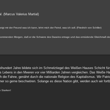
. (Marcus Valerius Martial)
gt mir der Freund was ich kann, lehrt mich der Feind, was ich soll. (Friedrich von Schiller)
 kommenden Morgen, daß er die Schwere des Daseins ertrage und das ermüdende Gleichmaß de
weihundert Jahre bildete sich im Schmelztiegel des Weißen Hauses Schicht für
 Lebens in den Meeren vor vier Milliarden Jahren vergleichen. Das Weiße H
h die Fahne, genährt durch die nationale Religion des Kapitalismus. Wir Patrio
aner so gerne beschwören. Solange es diese Nation gibt, werden auch wir fort
n Starken!