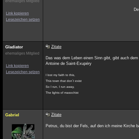
ehemaliges Mitglied
De
Link kopieren
Lesezeichen setzen
Zitate
Gladiator
ehemaliges Mitglied
Das was dem Leben einen Sinn gibt, gibt auch dem
Antoine de Saint-Exupéry
Link kopieren
Lesezeichen setzen
I lost my faith to this,
This town that don´t exist
So I run, I run away,
The lights of masochist
Zitate
Gabriel
Petrus, du bist der Fels, auf den ich meine Kirche 