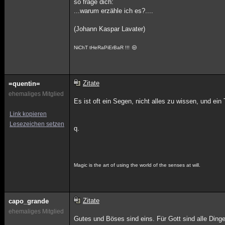
so frage dich:
...warum erzähle ich es?....
(Johann Kaspar Lavater)
NiChT tHeRaPiErBaR !!!
Zitate
=quentin=
ehemaliges Mitglied
Es ist oft ein Segen, nicht alles zu wissen, und ein
Link kopieren
Lesezeichen setzen
q.
Magic is the art of using the world of the senses at will.
Zitate
capo_grande
ehemaliges Mitglied
Gutes und Böses sind eins. Für Gott sind alle Din