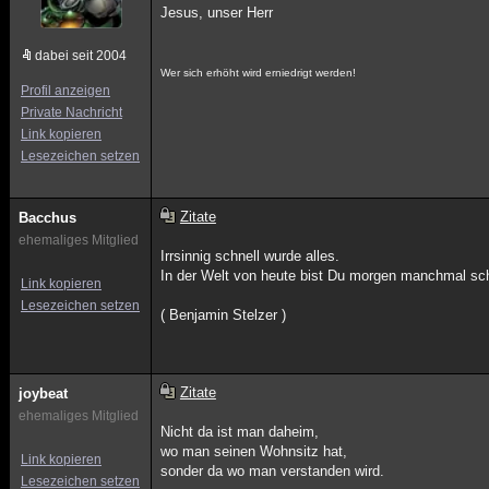
Jesus, unser Herr
dabei seit 2004
Wer sich erhöht wird erniedrigt werden!
Profil anzeigen
Private Nachricht
Link kopieren
Lesezeichen setzen
Zitate
Bacchus
ehemaliges Mitglied
Irrsinnig schnell wurde alles.
In der Welt von heute bist Du morgen manchmal sc
Link kopieren
Lesezeichen setzen
( Benjamin Stelzer )
Zitate
joybeat
ehemaliges Mitglied
Nicht da ist man daheim,
wo man seinen Wohnsitz hat,
Link kopieren
sonder da wo man verstanden wird.
Lesezeichen setzen