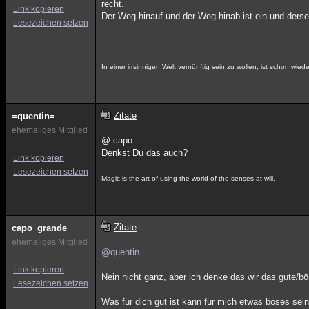
recht.
Link kopieren
Der Weg hinauf und der Weg hinab ist ein und derse
Lesezeichen setzen
In einer irrsinnigen Welt vernünftig sein zu wollen, ist schon wieder 
Zitate
=quentin=
ehemaliges Mitglied
@ capo
Denkst Du das auch?
Link kopieren
Lesezeichen setzen
Magic is the art of using the world of the senses at will.
Zitate
capo_grande
ehemaliges Mitglied
@quentin
Link kopieren
Nein nicht ganz, aber ich denke das wir das gute/bö
Lesezeichen setzen
Was für dich gut ist kann für mich etwas böses sein...