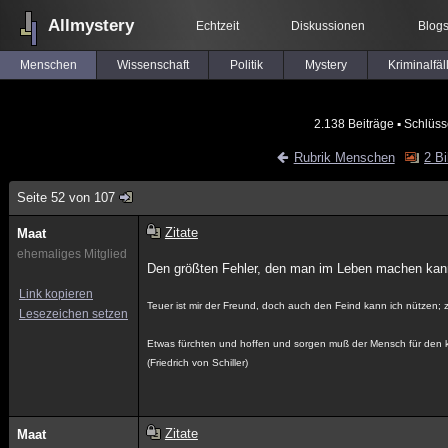
Allmystery
Echtzeit
Diskussionen
Blog
Menschen
Wissenschaft
Politik
Mystery
Kriminalfäl
2.138 Beiträge
▪ Schlüss
Rubrik Menschen
2 Bi
Seite 52 von 107
Zitate
Maat
ehemaliges Mitglied
Den größten Fehler, den man im Leben machen kann,
Link kopieren
Teuer ist mir der Freund, doch auch den Feind kann ich nützen; zei
Lesezeichen setzen
Etwas fürchten und hoffen und sorgen muß der Mensch für den
(Friedrich von Schiller)
Zitate
Maat