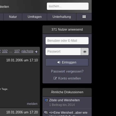
keiten
Natur
Umfragen
Unterhaltung
3
7
1
Nutzer anwesend
2
102
...
107
nächste
18.01.2006 um 17:10
Einloggen
Passwort vergessen?
Konto erstellen
r Tage.
Ähnliche Diskussionen
Zitate und Weisheiten
melden
1 Beitrag bis 2014
18.01.2006 um 17:20
<i>Eine Weisheit ..aber wie