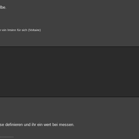
lbe.
ein Irrsinn für sich (Voltaire)
se definieren und ihr ein wert bei messen.
........