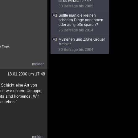
ist es wirklich ? </i>
30 Beiträge bis 2005
Sollte man die kleinen
schönen Dinge annehmen
oder auf große sparen?
25 Beiträge bis 2014
Mysterien und Zitate Großer
Meister
r Tage.
30 Beiträge bis 2004
melden
18.01.2006 um 17:48
 Schicht eine Art von
aus war unsere Ursuppe,
ts sind körperlos. Wir
bestehen.“
melden