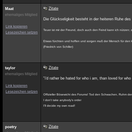
Zitate
Maat
ehemaliges Mitglied
Die Glückseligkeit besteht in der heiteren Ruhe de
Link kopieren
Teuer ist mir der Freund, doch auch den Feind kann ich nützen; zei
Lesezeichen setzen
Etwas fürchten und hoffen und sorgen muß der Mensch für den
(Friedrich von Schiller)
Zitate
taylor
ehemaliges Mitglied
"i'd rather be hated for who i am, than loved for who 
Link kopieren
Lesezeichen setzen
Offizieller Bösewicht des Forums! Tod den Schwachen, Ruhm de
I don't take anybody's order
I'll decide my own road!
Zitate
poetry