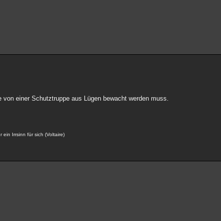
 sie von einer Schutztruppe aus Lügen bewacht werden muss.
ein Irrsinn für sich (Voltaire)