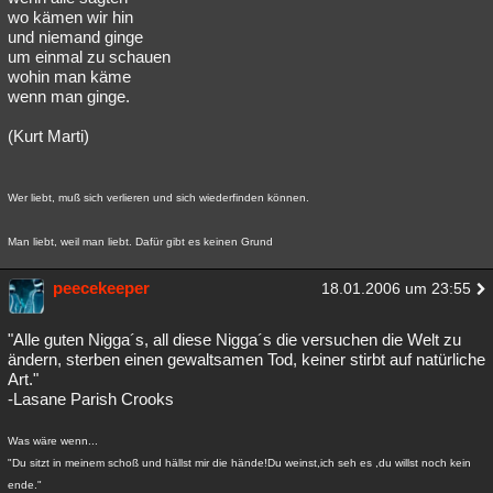
wo kämen wir hin
und niemand ginge
um einmal zu schauen
wohin man käme
wenn man ginge.
(Kurt Marti)
Wer liebt, muß sich verlieren und sich wiederfinden können.
Man liebt, weil man liebt. Dafür gibt es keinen Grund
peecekeeper
18.01.2006 um 23:55
"Alle guten Nigga´s, all diese Nigga´s die versuchen die Welt zu
ändern, sterben einen gewaltsamen Tod, keiner stirbt auf natürliche
Art."
-Lasane Parish Crooks
Was wäre wenn...
"Du sitzt in meinem schoß und hällst mir die hände!Du weinst,ich seh es ,du willst noch kein
ende."