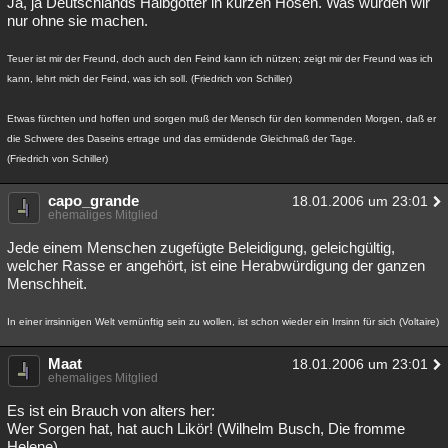
Ja, ja Deutschlands Halbgötter in kurzen Hosen. Was würden wir
nur ohne sie machen.
Besucht
Teilgenommen
Alle
Neue
Geschlossen
Teuer ist mir der Freund, doch auch den Feind kann ich nützen; zeigt mir der Freund was ich
Lesenswert
Schlüsselwörter
kann, lehrt mich der Feind, was ich soll. (Friedrich von Schiller)
Etwas fürchten und hoffen und sorgen muß der Mensch für den kommenden Morgen, daß er
die Schwere des Daseins ertrage und das ermüdende Gleichmaß der Tage.
(Friedrich von Schiller)
capo_grande
18.01.2006 um 23:01
ehemaliges Mitglied
Jede einem Menschen zugefügte Beleidigung, geleichgültig,
welcher Rasse er angehört, ist eine Herabwürdigung der ganzen
Menschheit.
In einer irrsinnigen Welt vernünftig sein zu wollen, ist schon wieder ein Irrsinn für sich (Voltaire)
Maat
18.01.2006 um 23:01
ehemaliges Mitglied
Es ist ein Brauch von alters her:
Wer Sorgen hat, hat auch Likör! (Wilhelm Busch, Die fromme
Helene)