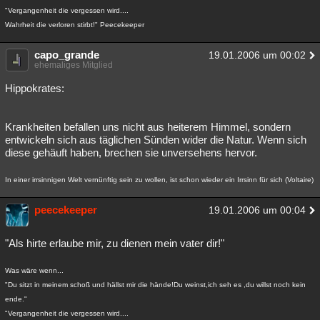
"Vergangenheit die vergessen wird....
Wahrheit die verloren stirbt!" Peecekeeper
capo_grande
19.01.2006 um 00:02
ehemaliges Mitglied
Hippokrates:
Krankheiten befallen uns nicht aus heiterem Himmel, sondern
entwickeln sich aus täglichen Sünden wider die Natur. Wenn sich
diese gehäuft haben, brechen sie unversehens hervor.
In einer irrsinnigen Welt vernünftig sein zu wollen, ist schon wieder ein Irrsinn für sich (Voltaire)
peecekeeper
19.01.2006 um 00:04
"Als hirte erlaube mir, zu dienen mein vater dir!"
Was wäre wenn...
"Du sitzt in meinem schoß und hällst mir die hände!Du weinst,ich seh es ,du willst noch kein
ende."
"Vergangenheit die vergessen wird....