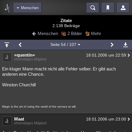
Menschen
Bereiche
Zitate
2.138 Beiträge
Echtzeit
Diskussionen
Blogs
Videos
Statistiken
Menschen
2 Bilder
Mehr
Chat
Wiki
Neuigkeiten
Seite
54
/ 107
meine Rubriken
=quentin=
18.01.2006 um 22:59
Menschen
Wissenschaft
Politik
Mystery
Kriminalfälle
ehemaliges Mitglied
Spiritualität
Verschwörungen
Technologie
Ufologie
Ein kluger Mann macht nicht alle Fehler selber. Er gibt auch
anderen eine Chance.
Natur
Umfragen
Unterhaltung
Winston Churchill
weitere Rubriken
Philosophie
Träume
Orte
Esoterik
Literatur
Magic is the art of using the world of the senses at will.
Astronomie
Helpdesk
Gruppen
Gaming
Filme
Maat
18.01.2006 um 23:00
Musik
Clash
Verbesserungen
Allmystery
English
ehemaliges Mitglied
Übersichten